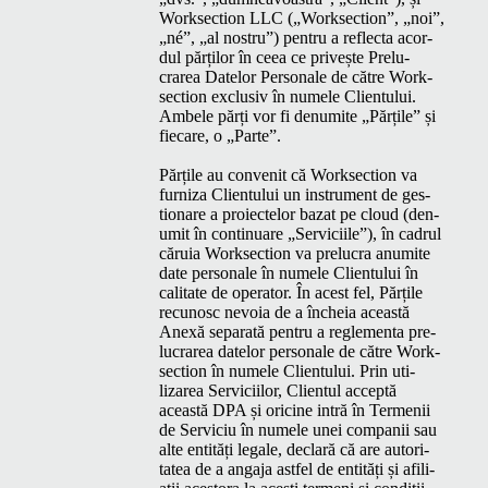
Work­sec­tion
LLC
(„Work­sec­tion”,
„
noi”,
„
né”,
„
al nos­tru”) pen­tru a reflec­ta acor­
dul părților în ceea ce privește Pre­lu­
crarea Datelor Per­son­ale de către Work­
sec­tion exclu­siv în numele Clien­tu­lui.
Ambele părți vor fi den­u­mite
„
Părțile” și
fiecare, o
„
Parte”.
Părțile au con­ven­it că Work­sec­tion va
furniza Clien­tu­lui un instru­ment de ges­
tionare a proiectelor bazat pe cloud (den­
u­mit în con­tin­uare
„
Ser­vici­ile”), în cadrul
căruia Work­sec­tion va pre­lu­cra anu­mite
date per­son­ale în numele Clien­tu­lui în
cal­i­tate de oper­a­tor. În acest fel, Părțile
recunosc nevoia de a încheia această
Anexă sep­a­rată pen­tru a regle­men­ta pre­
lu­crarea datelor per­son­ale de către Work­
sec­tion în numele Clien­tu­lui. Prin uti­
lizarea Ser­vici­ilor, Clien­tul accep­tă
această
DPA
și oricine intră în Ter­menii
de Ser­vi­ciu în numele unei com­panii sau
alte entități legale, declară că are autori­
tatea de a anga­ja ast­fel de entități și afil­i­