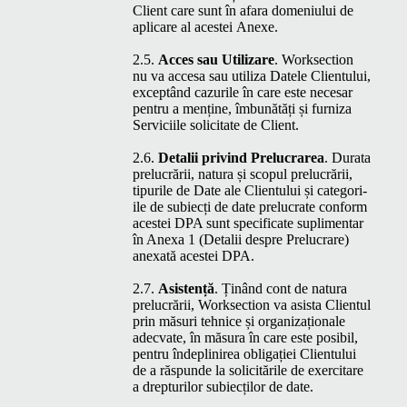
Client care sunt în afara dome­ni­u­lui de
apli­care al aces­tei Anexe.
2.5.
Acces sau Uti­lizare
. Work­sec­tion
nu va acce­sa sau uti­liza Datele Clien­tu­lui,
excep­tând cazurile în care este nece­sar
pen­tru a menține, îmbunătăți și furniza
Ser­vici­ile solic­i­tate de Client.
2.6.
Detalii privind Pre­lu­crarea
. Dura­ta
pre­lu­crării, natu­ra și scop­ul pre­lu­crării,
tipurile de Date ale Clien­tu­lui și cat­e­gori­
ile de subiecți de date pre­lu­crate con­form
aces­tei
DPA
sunt spec­ifi­cate supli­men­tar
în Anexa 1 (Detalii despre Pre­lu­crare)
anex­ată aces­tei
DPA
.
2.7.
Asis­tență
. Ținând cont de natu­ra
pre­lu­crării, Work­sec­tion va asista Clien­tul
prin măsuri tehnice și orga­ni­za­ționale
adec­vate, în măsura în care este posi­bil,
pen­tru îndeplinirea oblig­ației Clien­tu­lui
de a răspunde la solic­itările de exercitare
a drep­turilor subiecților de date.