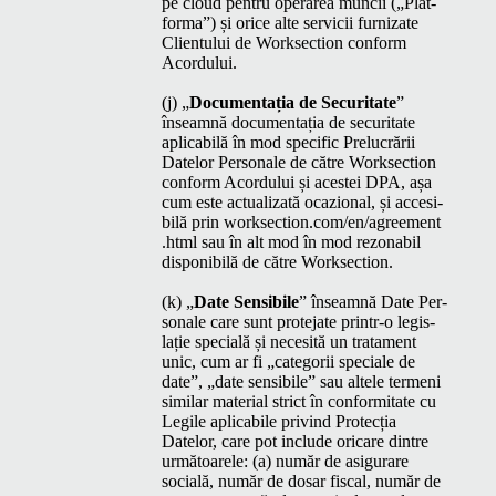
pe cloud pen­tru oper­area muncii („Plat­
for­ma”) și orice alte ser­vicii furnizate
Clien­tu­lui de Work­sec­tion con­form
Acordului.
(j)
„
Doc­u­men­tația de Secu­ri­tate
”
înseam­nă doc­u­men­tația de secu­ri­tate
aplic­a­bilă în mod spe­cif­ic Pre­lu­crării
Datelor Per­son­ale de către Work­sec­tion
con­form Acor­du­lui și aces­tei
DPA
, așa
cum este actu­al­iza­tă ocazion­al, și acce­si­
bilă prin work​sec​tion​.com/​e​n​/​a​g​r​e​e​m​e​n​t​
.html sau în alt mod în mod rezon­abil
disponi­bilă de către Worksection.
(k)
„
Date Sen­si­bile
” înseam­nă Date Per­
son­ale care sunt pro­te­jate printr‑o leg­is­
lație spe­cială și nece­sită un trata­ment
unic, cum ar fi
„
cat­e­gorii spe­ciale de
date”,
„
date sen­si­bile” sau altele ter­meni
sim­i­lar mate­r­i­al strict în con­for­mi­tate cu
Legile aplic­a­bile privind Pro­tecția
Datelor, care pot include ori­care din­tre
urmă­toarele: (a) număr de asig­u­rare
socială, număr de dosar fis­cal, număr de