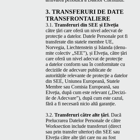
3.
TRANS­FER­URI
DE
DATE
TRANSFRONTALIERE
3.1.
Trans­fer­uri din
SEE
și Elveția
către țări care oferă un niv­el adec­vat de
pro­tecție a datelor. Datele Per­son­ale pot fi
trans­fer­ate din statele mem­bre
UE
,
Norve­g­ia, Liecht­en­stein și Islan­da (den­u­
mite colec­tiv
„
SEE
”), și Elveția, către țări
care oferă un niv­el adec­vat de pro­tecție
a datelor con­form sau în con­for­mi­tate cu
decizi­ile de adec­vare pub­li­cate de
autoritățile rel­e­vante de pro­tecție a datelor
din
SEE
, Uni­unea Euro­peană, Statele
Mem­bre sau Comisia Euro­peană, sau
Elveția, după cum este rel­e­vant („Decizi­
ile de Adec­vare”), după cum este cazul,
fără a fi nece­sară nicio altă garanție.
3.2.
Trans­fer­uri către alte țări
. Dacă
Pre­lu­crarea Datelor Per­son­ale de către
Work­sec­tion include trans­fer­uri (direct
sau prin trans­fer ulte­ri­or) din
SEE
sau
Elveția către alte țări care nu au fost