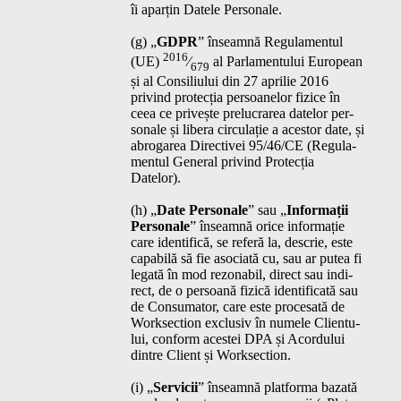
îi aparțin Datele Personale.
(g)
„
GDPR
” înseam­nă Reg­u­la­men­tul
2016
(
UE
)
⁄
al Par­la­men­tu­lui Euro­pean
679
și al Con­sil­i­u­lui din 27 aprilie 2016
privind pro­tecția per­soanelor fiz­ice în
ceea ce privește pre­lu­crarea datelor per­
son­ale și lib­era cir­cu­lație a aces­tor date, și
abrog­a­rea Direc­tivei 95/46/
CE
(Reg­u­la­
men­tul Gen­er­al privind Pro­tecția
Datelor).
(h)
„
Date Per­son­ale
” sau
„
Infor­mații
Per­son­ale
” înseam­nă orice infor­mație
care iden­ti­fică, se referă la, descrie, este
capa­bilă să fie aso­ci­ată cu, sau ar putea fi
legată în mod rezon­abil, direct sau indi­
rect, de o per­soană fiz­ică iden­ti­fi­cată sau
de Con­suma­tor, care este proce­sată de
Work­sec­tion exclu­siv în numele Clien­tu­
lui, con­form aces­tei
DPA
și Acor­du­lui
din­tre Client și Worksection.
(i)
„
Ser­vicii
” înseam­nă plat­for­ma baza­tă