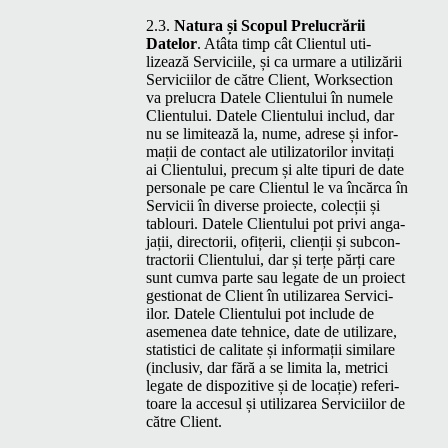
2.3.
Natu­ra și Scop­ul Pre­lu­crării
Datelor
. Atâ­ta timp cât Clien­tul uti­
lizează Ser­vici­ile, și ca urmare a uti­lizării
Ser­vici­ilor de către Client, Work­sec­tion
va pre­lu­cra Datele Clien­tu­lui în numele
Clien­tu­lui. Datele Clien­tu­lui includ, dar
nu se lim­itează la, nume, adrese și infor­
mații de con­tact ale uti­liza­to­rilor invi­tați
ai Clien­tu­lui, pre­cum și alte tipuri de date
per­son­ale pe care Clien­tul le va încăr­ca în
Ser­vicii în diverse proiecte, colecții și
tablouri. Datele Clien­tu­lui pot privi anga­
jații, direc­torii, ofițerii, clienții și sub­con­
trac­torii Clien­tu­lui, dar și terțe părți care
sunt cum­va parte sau legate de un proiect
ges­tion­at de Client în uti­lizarea Ser­vici­
ilor. Datele Clien­tu­lui pot include de
aseme­nea date tehnice, date de uti­lizare,
sta­tis­ti­ci de cal­i­tate și infor­mații sim­i­lare
(inclu­siv, dar fără a se limi­ta la, metri­ci
legate de dis­poz­i­tive și de locație) refer­i­
toare la acce­sul și uti­lizarea Ser­vici­ilor de
către Client.