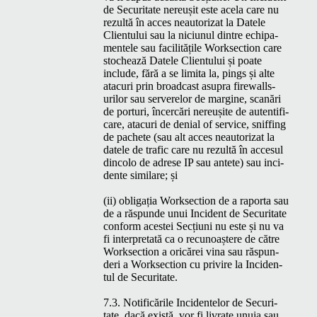
de Secu­ri­tate nereușit este acela care nu
rezultă în acces neau­tor­izat la Datele
Clien­tu­lui sau la nici­unul din­tre echipa­
mentele sau facil­itățile Work­sec­tion care
stochează Datele Clien­tu­lui și poate
include, fără a se limi­ta la, pings și alte
atacuri prin broad­cast asupra fire­walls-
urilor sau serverelor de mar­gine, scanări
de por­turi, încer­cări nereușite de aut­en­tifi­
care, atacuri de denial of ser­vice, sniff­ing
de pachete (sau alt acces neau­tor­izat la
datele de traf­ic care nu rezultă în acce­sul
din­co­lo de adrese
IP
sau antete) sau inci­
dente sim­i­lare; și
(ii) oblig­ația Work­sec­tion de a rapor­ta sau
de a răspunde unui Inci­dent de Secu­ri­tate
con­form aces­tei Secți­u­ni nu este și nu va
fi inter­pre­tată ca o recunoaștere de către
Work­sec­tion a oricărei vina sau răspun­
deri a Work­sec­tion cu privire la Inci­den­
tul de Securitate.
7.3. Noti­ficările Inci­den­telor de Secu­ri­
tate, dacă există, vor fi livrate unuia sau