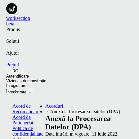
worksection
beta
Produs
Soluții
Ajutor
Prețuri
RO
Autentificare
Vizionați demonstrația
Înregistrare
Înregistrare
Acord de
Acorduri
Recomandare
Anexă la Procesarea Datelor (DPA)
Acord de
Anexă la Procesarea
Parteneriat
Datelor (DPA)
Politica de
confidențialitate
Data intrării în vigoare:
11 iulie 2022