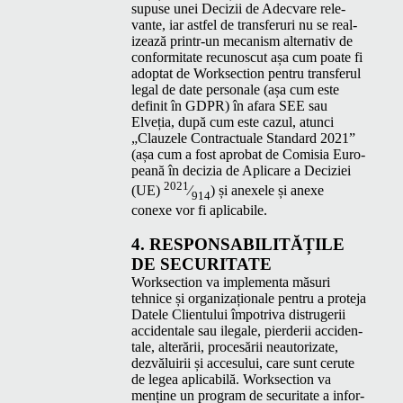
supuse unei Decizii de Adec­vare rel­e­
vante, iar ast­fel de trans­fer­uri nu se real­
izează printr-un mecan­ism alter­na­tiv de
con­for­mi­tate recunos­cut așa cum poate fi
adop­tat de Work­sec­tion pen­tru trans­fer­ul
legal de date per­son­ale (așa cum este
definit în
GDPR
) în afara
SEE
sau
Elveția, după cum este cazul, atun­ci
„
Clauzele Con­trac­tuale Stan­dard 2021”
(așa cum a fost apro­bat de Comisia Euro­
peană în decizia de Apli­care a Deciziei
2021
(
UE
)
⁄
) și anex­ele și anexe
914
conexe vor fi aplicabile.
4. RESPON­S­ABIL­ITĂȚILE
DE
SECURITATE
Work­sec­tion va imple­men­ta măsuri
tehnice și orga­ni­za­ționale pen­tru a pro­te­ja
Datele Clien­tu­lui împotri­va dis­trugerii
acci­den­tale sau ile­gale, pierderii acci­den­
tale, alterării, pro­cesării neau­tor­izate,
dezvăluirii și acce­su­lui, care sunt cerute
de leg­ea aplic­a­bilă. Work­sec­tion va
menține un pro­gram de secu­ri­tate a infor­