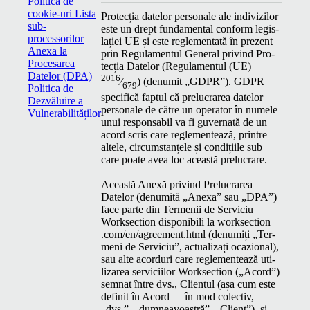
Politica de
cookie-uri
Lista
Pro­tecția datelor per­son­ale ale indi­vizilor
sub-
este un drept fun­da­men­tal con­form leg­is­
processorilor
lației
UE
și este regle­men­tată în prezent
Anexa la
prin Reg­u­la­men­tul Gen­er­al privind Pro­
Procesarea
tecția Datelor (Reg­u­la­men­tul (
UE
)
Datelor (DPA)
2016
⁄
) (den­u­mit
„
GDPR
”).
GDPR
679
Politica de
speci­fică fap­tul că pre­lu­crarea datelor
Dezvăluire a
per­son­ale de către un oper­a­tor în numele
Vulnerabilităților
unui respon­s­abil va fi guver­nată de un
acord scris care regle­mentează, print­re
altele, cir­cum­stanțele și condiți­ile sub
care poate avea loc această prelucrare.
Această Anexă privind Pre­lu­crarea
Datelor (den­u­mită
„
Anexa” sau
„
DPA
”)
face parte din Ter­menii de Ser­vi­ciu
Work­sec­tion disponi­bili la work​sec​tion​
.com/​e​n​/​a​g​r​e​e​m​e​n​t​.html (den­u­miți
„
Ter­
meni de Ser­vi­ciu”, actu­al­iza­ți ocazion­al),
sau alte acor­duri care regle­mentează uti­
lizarea ser­vici­ilor Work­sec­tion („Acord”)
sem­nat între dvs., Clien­tul (așa cum este
definit în Acord — în mod colec­tiv,
„
dvs.”,
„
dum­neav­oas­tră”,
„
Client”), și