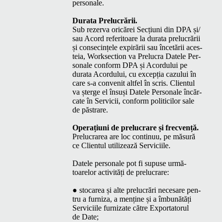
personale.
Dura­ta Prelucrării.
Sub rez­er­va oricărei Secți­u­ni din
DPA
și/​
sau Acord refer­i­toare la dura­ta pre­lu­crării
și con­secințele expirării sau încetării aces­
teia, Work­sec­tion va Pre­lu­cra Datele Per­
son­ale con­form
DPA
și Acor­du­lui pe
dura­ta Acor­du­lui, cu excepția cazu­lui în
care s‑a con­ven­it alt­fel în scris. Clien­tul
va șterge el însuși Datele Per­son­ale încăr­
cate în Ser­vicii, con­form politi­cilor sale
de păstrare.
Oper­ați­u­ni de pre­lu­crare și frecvență.
Pre­lu­crarea are loc con­tin­uu, pe măsură
ce Clien­tul uti­lizează Serviciile.
Datele per­son­ale pot fi supuse urmă­
toarelor activ­ități de prelucrare:
● sto­carea și alte pre­lu­crări nece­sare pen­
tru a furniza, a menține și a îmbunătăți
Ser­vici­ile furnizate către Expor­ta­torul
de Date;