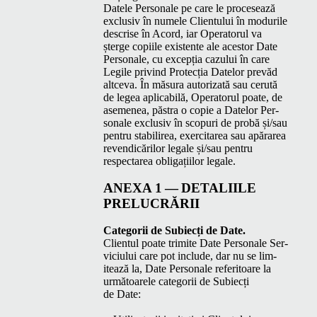
Datele Per­son­ale pe care le pro­ce­sează
exclu­siv în numele Clien­tu­lui în mod­urile
descrise în Acord, iar Oper­a­torul va
șterge copi­ile exis­tente ale aces­tor Date
Per­son­ale, cu excepția cazu­lui în care
Legile privind Pro­tecția Datelor pre­văd
altce­va. În măsura autor­iza­tă sau cerută
de leg­ea aplic­a­bilă, Oper­a­torul poate, de
aseme­nea, păs­tra o copie a Datelor Per­
son­ale exclu­siv în scop­uri de probă și/​sau
pen­tru sta­bilirea, exercitarea sau apărarea
reven­dicărilor legale și/​sau pen­tru
respectarea oblig­ați­ilor legale.
ANEXA
1 —
DETALI­ILE
PRELUCRĂRII
Cat­e­gorii de Subiecți de Date.
Clien­tul poate trim­ite Date Per­son­ale Ser­
vi­ci­u­lui care pot include, dar nu se lim­
itează la, Date Per­son­ale refer­i­toare la
urmă­toarele cat­e­gorii de Subiecți
de Date: