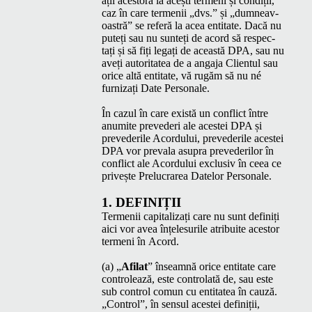
ații aces­to­ra la acești ter­meni și condiții,
caz în care ter­menii
„
dvs.” și
„
dum­neav­
oas­tră” se referă la acea enti­tate. Dacă nu
puteți sau nu sun­teți de acord să respec­
tați și să fiți legați de această
DPA
, sau nu
aveți autori­tatea de a anga­ja Clien­tul sau
orice altă enti­tate, vă rugăm să nu né
furniza­ți Date Personale.
În cazul în care există un con­flict între
anu­mite preved­eri ale aces­tei
DPA
și
preved­er­ile Acor­du­lui, preved­er­ile aces­tei
DPA
vor prevala asupra preved­er­ilor în
con­flict ale Acor­du­lui exclu­siv în ceea ce
privește Pre­lu­crarea Datelor Personale.
1. DEFINIȚII
Ter­menii cap­i­tal­iza­ți care nu sunt definiți
aici vor avea înțe­lesurile atribuite aces­tor
ter­meni în Acord.
(a)
„
Afi­lat
” înseam­nă orice enti­tate care
con­trolează, este con­tro­lată de, sau este
sub con­trol comun cu enti­tatea în cauză.
„
Con­trol”, în sen­sul aces­tei definiții,