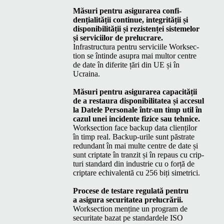
Măsuri pen­tru asig­u­rarea con­fi­
dențial­ității con­tin­ue, integrității și
disponi­bil­ității și rezis­tenței sis­temelor
și ser­vici­ilor de prelucrare.
Infra­struc­tura pen­tru ser­vici­ile Work­sec­
tion se întinde asupra mai mul­tor cen­tre
de date în diferite țări din
UE
și în
Ucraina.
Măsuri pen­tru asig­u­rarea capac­ității
de a restau­ra disponi­bil­i­tatea și acce­sul
la Datele Per­son­ale într-un timp util în
cazul unei inci­dente fiz­ice sau tehnice.
Work­sec­tion face back­up data clienților
în timp real. Back­up-urile sunt păs­trate
redun­dant în mai multe cen­tre de date și
sunt crip­tate în tranz­it și în repaus cu crip­
turi stan­dard din indus­trie cu o forță de
criptare echiva­len­tă cu 256 biți simetrici.
Pro­cese de testare reg­u­lată pen­tru
a asigu­ra secu­ri­tatea prelucrării.
Work­sec­tion menține un pro­gram de
secu­ri­tate bazat pe stan­dard­ele
ISO