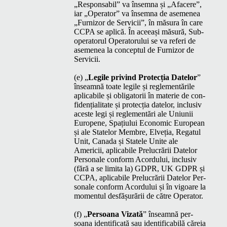
„
Respon­s­abil” va însem­na și
„
Afacere”,
iar
„
Oper­a­tor” va însem­na de aseme­nea
„
Furni­zor de Ser­vicii”, în măsura în care
CCPA
se aplică. În aceeași măsură, Sub-
oper­a­torul Oper­a­toru­lui se va referi de
aseme­nea la con­cep­tul de Furni­zor de
Servicii.
(e)
„
Legile privind Pro­tecția Datelor
”
înseam­nă toate legile și regle­men­tările
aplic­a­bile și oblig­a­torii în materie de con­
fi­dențial­i­tate și pro­tecția datelor, inclu­siv
aces­te legi și regle­men­tări ale Uni­u­nii
Europene, Spați­u­lui Eco­nom­ic Euro­pean
și ale Statelor Mem­bre, Elveția, Regat­ul
Unit, Cana­da și Statele Unite ale
Americii, aplic­a­bile Pre­lu­crării Datelor
Per­son­ale con­form Acor­du­lui, inclu­siv
(fără a se limi­ta la)
GDPR
,
UK
GDPR
și
CCPA
, aplic­a­bile Pre­lu­crării Datelor Per­
son­ale con­form Acor­du­lui și în vigoare la
momen­tul des­fășurării de către Operator.
(f)
„
Per­soana Viza­tă
” înseam­nă per­
soana iden­ti­fi­cată sau iden­ti­fi­ca­bilă căreia