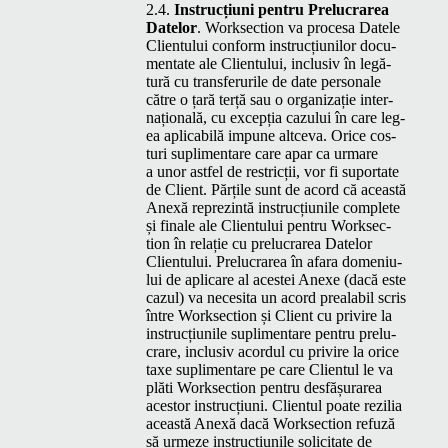
2.4.
Instrucți­u­ni pen­tru Pre­lu­crarea
Datelor
. Work­sec­tion va proce­sa Datele
Clien­tu­lui con­form instrucți­u­nilor doc­u­
men­tate ale Clien­tu­lui, inclu­siv în legă­
tură cu trans­fer­urile de date per­son­ale
către o țară terță sau o orga­ni­za­ție inter­
națion­ală, cu excepția cazu­lui în care leg­
ea aplic­a­bilă impune altce­va. Orice cos­
turi supli­menta­re care apar ca urmare
a unor ast­fel de restricții, vor fi supor­tate
de Client. Părțile sunt de acord că această
Anexă reprez­in­tă instrucți­u­nile com­plete
și finale ale Clien­tu­lui pen­tru Work­sec­
tion în relație cu pre­lu­crarea Datelor
Clien­tu­lui. Pre­lu­crarea în afara dome­ni­u­
lui de apli­care al aces­tei Anexe (dacă este
cazul) va nece­si­ta un acord pre­al­a­bil scris
între Work­sec­tion și Client cu privire la
instrucți­u­nile supli­menta­re pen­tru pre­lu­
crare, inclu­siv acor­dul cu privire la orice
taxe supli­menta­re pe care Clien­tul le va
plăti Work­sec­tion pen­tru des­fășu­rarea
aces­tor instrucți­u­ni. Clien­tul poate rezil­ia
această Anexă dacă Work­sec­tion refuză
să urmeze instrucți­u­nile solic­i­tate de