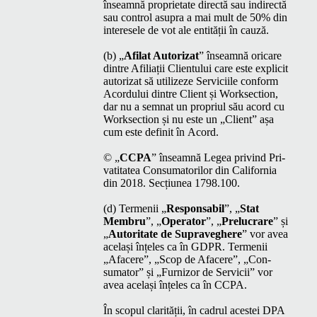
înseam­nă pro­pri­etate direc­tă sau indi­rec­tă
sau con­trol asupra a mai mult de 50% din
intere­se­le de vot ale entității în cauză.
(b)
„
Afi­lat Autor­izat
” înseam­nă ori­care
din­tre Afil­i­ații Clien­tu­lui care este explic­it
autor­izat să uti­lizeze Ser­vici­ile con­form
Acor­du­lui din­tre Client și Work­sec­tion,
dar nu a sem­nat un pro­pri­ul său acord cu
Work­sec­tion și nu este un
„
Client” așa
cum este definit în Acord.
©
„
CCPA
” înseam­nă Leg­ea privind Pri­
vati­tatea Con­suma­to­rilor din Cal­i­for­nia
din 2018. Secți­unea 1798.100.
(d) Ter­menii
„
Respon­s­abil
”,
„
Stat
Mem­bru
”,
„
Oper­a­tor
”,
„
Pre­lu­crare
” și
„
Autori­tate de Supraveg­here
” vor avea
ace­lași înțe­les ca în
GDPR
. Ter­menii
„
Afacere”,
„
Scop de Afacere”,
„
Con­
suma­tor” și
„
Furni­zor de Ser­vicii” vor
avea ace­lași înțe­les ca în
CCPA
.
În scop­ul clar­ității, în cadrul aces­tei
DPA