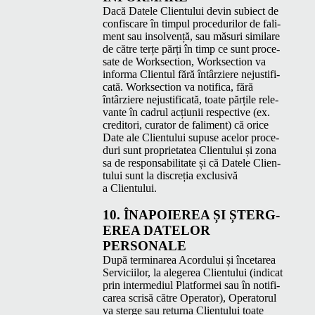
Dacă Datele Clien­tu­lui devin subiect de
con­fis­care în tim­pul pro­ce­durilor de fal­i­
ment sau insol­vență, sau măsuri sim­i­lare
de către terțe părți în timp ce sunt proce­
sate de Work­sec­tion, Work­sec­tion va
infor­ma Clien­tul fără întârziere nejus­ti­fi­
cată. Work­sec­tion va noti­fi­ca, fără
întârziere nejus­ti­fi­cată, toate părțile rel­e­
vante în cadrul acți­u­nii respec­tive (ex.
cred­i­tori, cura­tor de fal­i­ment) că orice
Date ale Clien­tu­lui supuse acelor pro­ce­
duri sunt pro­pri­etatea Clien­tu­lui și zona
sa de respon­s­abil­i­tate și că Datele Clien­
tu­lui sunt la dis­creția exclu­sivă
a Clientului.
10.
ÎNAPOIEREA
ȘI ȘTERG­
EREA
DATELOR
PERSONALE
După ter­minarea Acor­du­lui și înc­etarea
Ser­vici­ilor, la alegerea Clien­tu­lui (indi­cat
prin inter­medi­ul Plat­formei sau în noti­fi­
carea scrisă către Oper­a­tor), Oper­a­torul
va șterge sau retur­na Clien­tu­lui toate