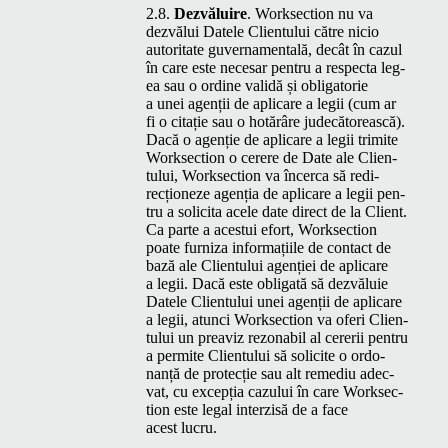
2.8.
Dezvăluire
. Work­sec­tion nu va
dezvălui Datele Clien­tu­lui către nicio
autori­tate guver­na­men­tală, decât în cazul
în care este nece­sar pen­tru a respec­ta leg­
ea sau o ordine validă și oblig­a­to­rie
a unei agenții de apli­care a legii (cum ar
fi o citație sau o hotărâre judecă­tore­ască).
Dacă o agenție de apli­care a legii trim­ite
Work­sec­tion o cerere de Date ale Clien­
tu­lui, Work­sec­tion va încer­ca să redi­
recționeze agenția de apli­care a legii pen­
tru a solici­ta acele date direct de la Client.
Ca parte a aces­tui efort, Work­sec­tion
poate furniza infor­mați­ile de con­tact de
bază ale Clien­tu­lui agenției de apli­care
a legii. Dacă este oblig­ată să dezvăluie
Datele Clien­tu­lui unei agenții de apli­care
a legii, atun­ci Work­sec­tion va oferi Clien­
tu­lui un preav­iz rezon­abil al cererii pen­tru
a per­mite Clien­tu­lui să solicite o ordo­
nanță de pro­tecție sau alt remediu adec­
vat, cu excepția cazu­lui în care Work­sec­
tion este legal interzisă de a face
acest lucru.