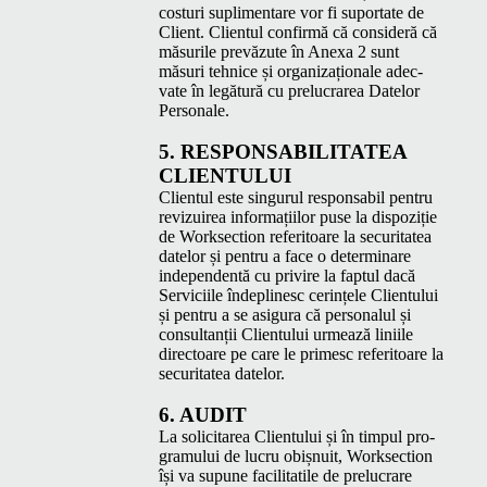
cos­turi supli­menta­re vor fi supor­tate de
Client. Clien­tul con­fir­mă că con­sid­eră că
măsurile pre­văzute în Anexa 2 sunt
măsuri tehnice și orga­ni­za­ționale adec­
vate în legă­tură cu pre­lu­crarea Datelor
Personale.
5.
RESPON­S­ABIL­I­TATEA
CLIENTULUI
Clien­tul este sin­gu­rul respon­s­abil pen­tru
revizuirea infor­mați­ilor puse la dis­poz­iție
de Work­sec­tion refer­i­toare la secu­ri­tatea
datelor și pen­tru a face o deter­minare
inde­pen­den­tă cu privire la fap­tul dacă
Ser­vici­ile îndeplinesc cer­ințele Clien­tu­lui
și pen­tru a se asigu­ra că per­son­alul și
con­sul­tanții Clien­tu­lui urmează lini­ile
direc­toare pe care le primesc refer­i­toare la
secu­ri­tatea datelor.
6.
AUDIT
La solic­itarea Clien­tu­lui și în tim­pul pro­
gra­mu­lui de lucru obiș­nu­it, Work­sec­tion
își va supune facil­i­tatile de pre­lu­crare