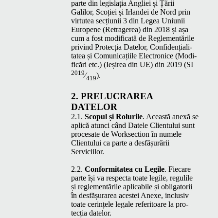
parte din leg­is­lația Angliei și Țării
Galilor, Scoției și Irlan­dei de Nord prin
vir­tutea secți­u­nii 3 din Leg­ea Uni­u­nii
Europene (Retragerea) din 2018 și așa
cum a fost mod­i­fi­cată de Regle­men­tările
privind Pro­tecția Datelor, Con­fi­dențial­i­
tatea și Comu­ni­cați­ile Elec­tron­ice (Mod­i­
ficări etc.) (Ieșirea din
UE
) din 2019 (
SI
2019
⁄
).
419
2.
PRE­LU­CRAREA
DATELOR
2.1.
Scop­ul și Rolurile
. Această anexă se
aplică atun­ci când Datele Clien­tu­lui sunt
proce­sate de Work­sec­tion în numele
Clien­tu­lui ca parte a des­fășurării
Serviciilor.
2.2.
Con­for­mi­tatea cu Legile
. Fiecare
parte își va respec­ta toate legile, reg­ulile
și regle­men­tările aplic­a­bile și oblig­a­torii
în des­fășu­rarea aces­tei Anexe, inclu­siv
toate cer­ințele legale refer­i­toare la pro­
tecția datelor.