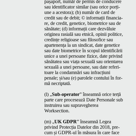
pașa­port, număr de per­mis de con­duc­ere
sau iden­ti­fi­ca­tor sim­i­lar (sau orice porți­
une a aces­to­ra); (b) număr de card de
cred­it sau de deb­it; © infor­mații finan­cia­
re, de cred­it, genet­ice, bio­met­rice sau de
sănă­tate; (d) infor­mații care dezvăluie
orig­inea rasială sau etnică, opinii politice,
cred­ințe reli­gioase sau filosofice sau
aparte­nența la un sindi­cat, date genet­ice
sau date bio­met­rice în scop­ul iden­ti­ficării
unice a unei per­soane fiz­ice, date privind
sănă­tatea sau viața sex­u­ală sau ori­entarea
sex­u­ală a unei per­soane, sau date refer­i­
toare la con­damnări sau infracți­u­ni
penale; și/​sau (e) parolele con­tu­lui în for­
mă necriptată.
(l)
„
Sub-oper­a­tor
” înseam­nă orice terță
parte care pro­ce­sează Date Per­son­ale sub
instru­irea sau supraveg­herea
Worksection.
(m)
„
UK
GDPR
” înseam­nă Leg­ea
privind Pro­tecția Datelor din 2018, pre­
cum și GDPR-ul în măsura în care face