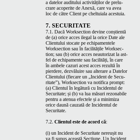
a datelor audi­t­u­lui activ­ităților de pre­lu­
crare acoperite de Anexă, care va avea
loc de către Client pe chel­tu­iala acestuia.
7.
SECU­RI­TATE
7.1. Dacă Work­sec­tion devine conș­tien­tă
de (a) orice acces ile­gal la orice Date ale
Clien­tu­lui sto­cate pe echipa­mentele
Work­sec­tion sau în facil­itățile Work­sec­
tion; sau (b) orice acces neau­tor­izat la ast­
fel de echipa­mente sau facil­ități, în care
în ambele cazuri acest acces rezultă în
pierdere, dezvăluire sau alter­are a Datelor
Clien­tu­lui (fiecare un
„
Inci­dent de Secu­
ri­tate”), Work­sec­tion va noti­fi­ca prompt:
(a) Clien­tul în legă­tură cu Inci­den­tul de
Secu­ri­tate; și (b) va lua măsuri rezon­abile
pen­tru a aten­ua efectele și a min­i­miza
orice daună cauza­tă de Inci­den­tul de
Securitate.
7.2.
Clien­tul este de acord că
:
(i) un Inci­dent de Secu­ri­tate nereușit nu
va fi supus această Secți­une. Un Inci­dent