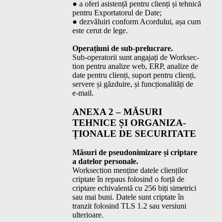
● a oferi asis­tență pen­tru clienți și tehnică
pen­tru Expor­ta­torul de Date;
● dezvăluiri con­form Acor­du­lui, așa cum
este cerut de lege.
Oper­ați­u­ni de sub-prelucrare.
Sub-oper­a­torii sunt anga­jați de Work­sec­
tion pen­tru anal­ize web,
ERP
, anal­ize de
date pen­tru clienți, suport pen­tru clienți,
ser­vere și găz­duire, și funcțion­al­ități de
e‑mail.
ANEXA
2 – MĂSURI
TEHNICE
ȘI ORGA­NI­ZA­
ȚIONALE
DE
SECURITATE
Măsuri de pseudon­imizare și criptare
a datelor personale.
Work­sec­tion menține datele clienților
crip­tate în repaus folosind o forță de
criptare echiva­len­tă cu 256 biți simetri­ci
sau mai buni. Datele sunt crip­tate în
tranz­it folosind
TLS
1.2 sau ver­si­u­ni
ulterioare.