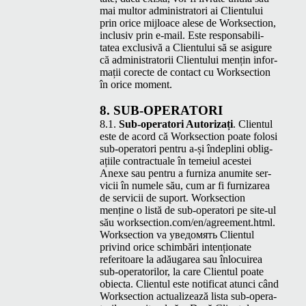
mai mul­tor admin­is­tra­tori ai Clien­tu­lui
prin orice mijloace alese de Work­sec­tion,
inclu­siv prin e‑mail. Este respon­s­abil­i­
tatea exclu­sivă a Clien­tu­lui să se asig­ure
că admin­is­tra­torii Clien­tu­lui mențin infor­
mații corecte de con­tact cu Work­sec­tion
în orice moment.
8.
SUB-OPER­A­TORI
8.1.
Sub-oper­a­tori Autor­iza­ți
. Clien­tul
este de acord că Work­sec­tion poate folosi
sub-oper­a­tori pen­tru a‑și îndepli­ni oblig­
ați­ile con­trac­tuale în temeiul aces­tei
Anexe sau pen­tru a furniza anu­mite ser­
vicii în numele său, cum ar fi furnizarea
de ser­vicii de suport. Work­sec­tion
menține o listă de sub-oper­a­tori pe site-ul
său work​sec​tion​.com/​e​n​/​a​g​r​e​e​m​e​n​t​.html.
Work­sec­tion va уведомять Clien­tul
privind orice schim­bări intențion­ate
refer­i­toare la adău­garea sau înlocuirea
sub-oper­a­to­rilor, la care Clien­tul poate
obiec­ta. Clien­tul este noti­fi­cat atun­ci când
Work­sec­tion actu­al­izează lista sub-oper­a­