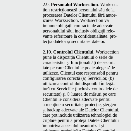
2.9.
Per­son­alul Work­sec­tion
. Work­sec­
tion restricționează per­son­alul său de la
proce­sarea Datelor Clien­tu­lui fără autor­
izarea Work­sec­tion. Work­sec­tion va
impune oblig­ații con­trac­tuale adec­vate
per­son­alu­lui său, inclu­siv oblig­ații rel­e­
vante refer­i­toare la con­fi­dențial­i­tate, pro­
tecția datelor și secu­ri­tatea datelor.
2.10.
Con­trolul Clien­tu­lui
. Work­sec­tion
pune la dis­poz­iția Clien­tu­lui o serie de
car­ac­ter­is­ti­ci și funcțion­al­ități de secu­ri­
tate pe care Clien­tul le poate alege să le
uti­lizeze. Clien­tul este respon­s­abil pen­tru
con­fig­u­rarea corec­tă (a) Ser­vici­ilor, (b)
uti­lizarea con­trolu­lui disponi­bil în legă­
tură cu Ser­vici­ile (inclu­siv con­troalele de
secu­ri­tate) și © luarea de măsuri pe care
Clien­tul le con­sid­eră adec­vate pen­tru
a menține o secu­ri­tate, pro­tecție, șterg­ere
și back­up adec­vate ale Datelor Clien­tu­lui,
care pot include uti­lizarea tehnolo­giei de
criptare pen­tru a pro­te­ja Datele Clien­tu­lui
împotri­va acce­su­lui neau­tor­izat și
arhivarea peri­od­ică a Datelor Clientului.