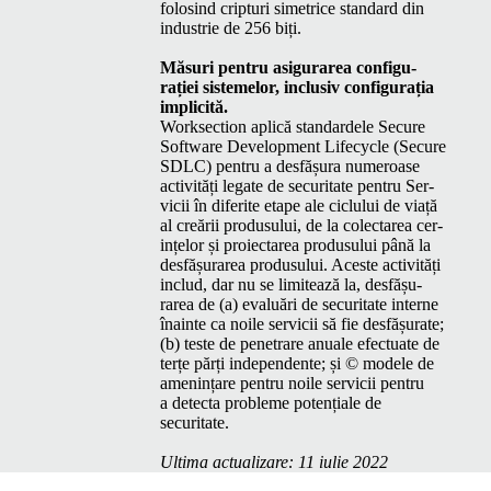
folosind crip­turi simet­rice stan­dard din
indus­trie de 256 biți.
Măsuri pen­tru asig­u­rarea con­fig­u­
rației sis­temelor, inclu­siv con­fig­u­rația
implicită.
Work­sec­tion aplică stan­dard­ele Secure
Soft­ware Devel­op­ment Life­cy­cle (Secure
SDLC
) pen­tru a des­fășu­ra numeroase
activ­ități legate de secu­ri­tate pen­tru Ser­
vicii în diferite etape ale ciclu­lui de viață
al creării pro­dusu­lui, de la colectarea cer­
ințelor și proiectarea pro­dusu­lui până la
des­fășu­rarea pro­dusu­lui. Aces­te activ­ități
includ, dar nu se lim­itează la, des­fășu­
rarea de (a) eval­uări de secu­ri­tate interne
înainte ca noile ser­vicii să fie des­fășu­rate;
(b) teste de pen­e­trare anuale efec­tu­ate de
terțe părți inde­pen­dente; și © mod­ele de
amenințare pen­tru noile ser­vicii pen­tru
a detec­ta prob­leme potențiale de
securitate.
Ulti­ma actu­alizare: 11 iulie 2022