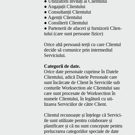
● Uti­liza­torii invi­tați ai Clientului
● Anga­jații Clientului
● Con­sul­tanții Clientului
● Agenții Clientului
● Con­silierii Clientului
● Partener­ii de afac­eri și furni­zorii Clien­
tu­lui (care sunt per­soane fizice)
Orice altă per­soană terță cu care Clien­tul
decide să comu­nice prin inter­medi­ul
Serviciului.
Cat­e­gorii de date.
Orice date per­son­ale cuprinse în Datele
Clien­tu­lui, adică Datele Per­son­ale care
sunt încăr­cate de Client în Ser­vici­ile sub
con­turile Work­sec­tion ale Clien­tu­lui sau
care sunt proce­sate de Work­sec­tion în
numele Clien­tu­lui, în legă­tură cu uti­
lizarea Ser­vici­ilor de către Client.
Clien­tul recunoaște și înțelege că Ser­vici­
ile sunt uti­lizate pen­tru colab­o­rare și
plan­i­fi­care și că nu sunt con­ce­pute pen­tru
pre­lu­crarea cat­e­gori­ilor spe­ciale de date