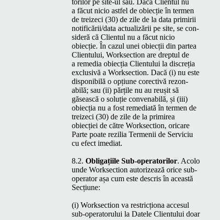
to­rilor pe site-ul său. Dacă Clien­tul nu
a făcut nicio ast­fel de obiecție în ter­men
de treize­ci (30) de zile de la data prim­irii
notificării/​data actu­al­izării pe site, se con­
sid­eră că Clien­tul nu a făcut nicio
obiecție. În cazul unei obiecții din partea
Clien­tu­lui, Work­sec­tion are drep­tul de
a reme­dia obiecția Clien­tu­lui la dis­creția
exclu­sivă a Work­sec­tion. Dacă (i) nu este
disponi­bilă o opți­une corec­tivă rezon­
abilă; sau (ii) părțile nu au reușit să
găsească o soluție con­ven­abilă, și (iii)
obiecția nu a fost reme­di­ată în ter­men de
treize­ci (30) de zile de la prim­irea
obiecției de către Work­sec­tion, ori­care
Parte poate rezil­ia Ter­menii de Ser­vi­ciu
cu efect imediat.
8.2.
Oblig­ați­ile Sub-oper­a­to­rilor
. Aco­lo
unde Work­sec­tion autor­izează orice sub-
oper­a­tor așa cum este descris în această
Secțiune:
(i) Work­sec­tion va restricționa acce­sul
sub-oper­a­toru­lui la Datele Clien­tu­lui doar