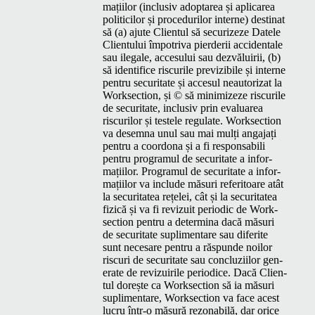
mați­ilor (inclu­siv adoptarea și apli­carea
politi­cilor și pro­ce­durilor interne) des­ti­nat
să (a) ajute Clien­tul să secur­izeze Datele
Clien­tu­lui împotri­va pierderii acci­den­tale
sau ile­gale, acce­su­lui sau dezvăluirii, (b)
să iden­ti­fice riscurile pre­viz­ibile și interne
pen­tru secu­ri­tate și acce­sul neau­tor­izat la
Work­sec­tion, și © să min­i­mizeze riscurile
de secu­ri­tate, inclu­siv prin eval­u­area
riscurilor și testele reg­u­late. Work­sec­tion
va desem­na unul sau mai mulți anga­jați
pen­tru a coor­dona și a fi respon­s­abili
pen­tru pro­gra­mul de secu­ri­tate a infor­
mați­ilor. Pro­gra­mul de secu­ri­tate a infor­
mați­ilor va include măsuri refer­i­toare atât
la secu­ri­tatea rețelei, cât și la secu­ri­tatea
fiz­ică și va fi revizuit peri­od­ic de Work­
sec­tion pen­tru a deter­mi­na dacă măsuri
de secu­ri­tate supli­menta­re sau diferite
sunt nece­sare pen­tru a răspunde noilor
riscuri de secu­ri­tate sau con­cluzi­ilor gen­
er­ate de revizuir­ile peri­odice. Dacă Clien­
tul dorește ca Work­sec­tion să ia măsuri
supli­menta­re, Work­sec­tion va face acest
lucru într‑o măsură rezon­abilă, dar orice