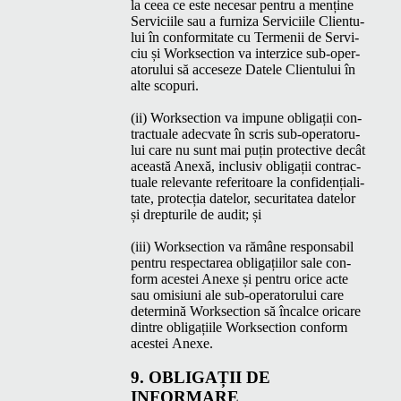
la ceea ce este nece­sar pen­tru a menține
Ser­vici­ile sau a furniza Ser­vici­ile Clien­tu­
lui în con­for­mi­tate cu Ter­menii de Ser­vi­
ciu și Work­sec­tion va interz­ice sub-oper­
a­toru­lui să acce­seze Datele Clien­tu­lui în
alte scopuri.
(ii) Work­sec­tion va impune oblig­ații con­
trac­tuale adec­vate în scris sub-oper­a­toru­
lui care nu sunt mai puțin pro­tec­tive decât
această Anexă, inclu­siv oblig­ații con­trac­
tuale rel­e­vante refer­i­toare la con­fi­dențial­i­
tate, pro­tecția datelor, secu­ri­tatea datelor
și drep­turile de audit; și
(iii) Work­sec­tion va rămâne respon­s­abil
pen­tru respectarea oblig­ați­ilor sale con­
form aces­tei Anexe și pen­tru orice acte
sau omi­si­u­ni ale sub-oper­a­toru­lui care
deter­mină Work­sec­tion să încalce ori­care
din­tre oblig­ați­ile Work­sec­tion con­form
aces­tei Anexe.
9. OBLIG­AȚII
DE
INFORMARE