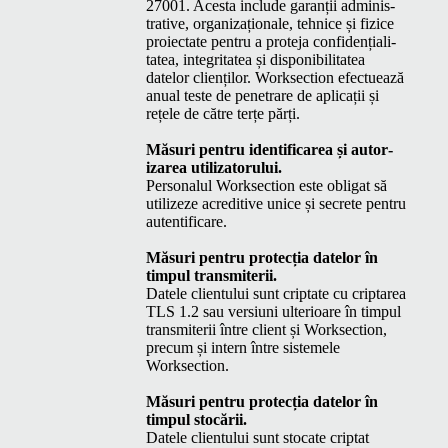
27001. Aces­ta include garanții admin­is­
tra­tive, orga­ni­za­ționale, tehnice și fiz­ice
proiec­tate pen­tru a pro­te­ja con­fi­dențial­i­
tatea, integri­tatea și disponi­bil­i­tatea
datelor clienților. Work­sec­tion efectuează
anu­al teste de pen­e­trare de apli­cații și
rețele de către terțe părți.
Măsuri pen­tru iden­ti­fi­carea și autor­
izarea utilizatorului.
Per­son­alul Work­sec­tion este oblig­at să
uti­lizeze acred­i­tive unice și secrete pen­tru
autentificare.
Măsuri pen­tru pro­tecția datelor în
tim­pul transmiterii.
Datele clien­tu­lui sunt crip­tate cu criptarea
TLS
1.2 sau ver­si­u­ni ulte­rioare în tim­pul
trans­mi­terii între client și Work­sec­tion,
pre­cum și intern între sis­temele
Worksection.
Măsuri pen­tru pro­tecția datelor în
tim­pul stocării.
Datele clien­tu­lui sunt sto­cate crip­tat