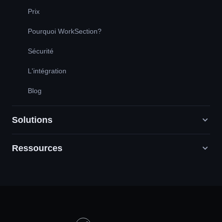
Prix
Pourquoi WorkSection?
Sécurité
L'intégration
Blog
Solutions
Ressources
Agences de marketing numérique
RP / RH / Création / Conseil
Service de soutien
Entreprises de produits
Base de connaissances
Construction
Leçons vidéo