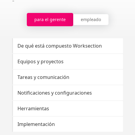
para el gerente
empleado
De qué está compuesto Worksection
Br
Equipos y proyectos
Co
Tareas y comunicación
Ta
Notificaciones y configuraciones
No
Herramientas
He
Implementación
Ta