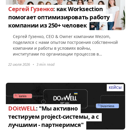
Сергей Гузенко
: как Worksection
помогает оптимизировать работу
компании из 250+ человек
Сергей Гузенко, СEO & Owner компании Wezom,
поделился с нами опытом построения собственной
компании и работы в условиях войны,
институтами по организации процессов в
Worksection, а также советами по поводу...
22 июля 2026
•
3 min read
КЕЙСЫ
DOitWELL
: "Мы активно
тестируем project-системы, а с
лучшими - партнеримся"