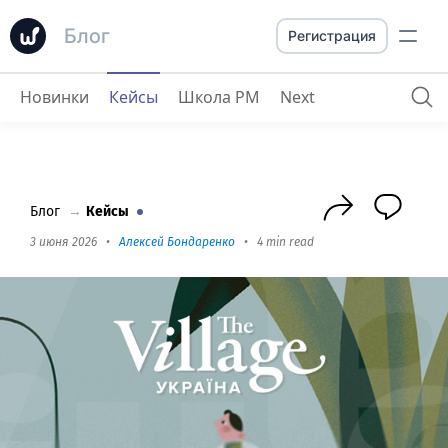
Блог
Регистрация
Новинки
Кейсы
Школа PM
Next
The Village Ukraine
: как успевать делать
Блог
→
Кейсы
3 июня 2026
•
Алексей Бондаренко
•
4 min read