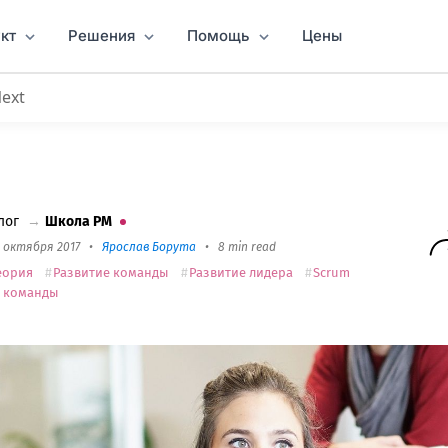
кт
Решения
Помощь
Цены
Next
ровести скрам- митинг с командой?
лог
→
Школа PM
1 октября 2017
•
Ярослав Борута
•
8 min read
еория
Развитие команды
Развитие лидера
Scrum
T команды