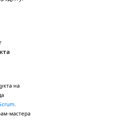
т
кта
укта на
да
Scrum.
рам-мастера