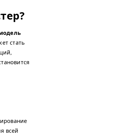
тер?
модель
жет стать
ций,
становится
нирование
я всей