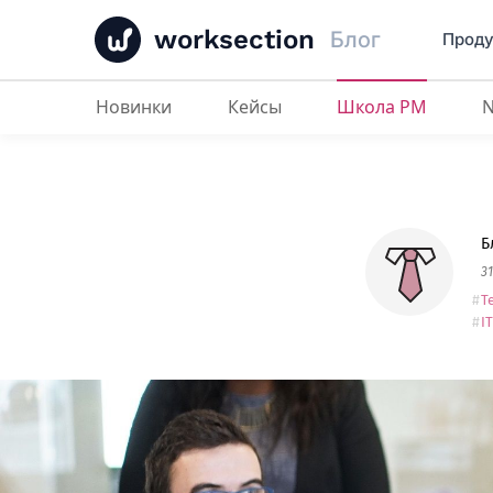
worksection
Блог
Проду
Новинки
Кейсы
Школа PM
Скрам-мастер. Как правильно п
Б
3
Т
I