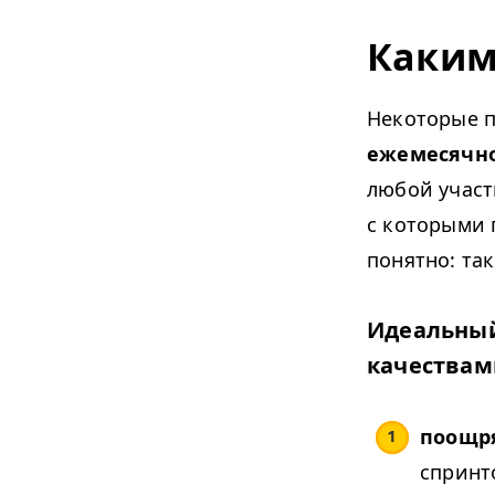
Каким
Некоторые п
ежемесячно
любой участ
с которыми 
понятно: та
Идеальный
качествам
поощр
спринт