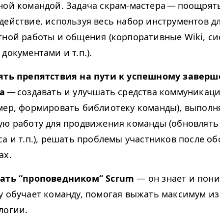
ной командой. Задача скрам-мастера — поощрят
действие, используя весь набор инструментов д
тной работы и общения (корпоративные Wiki, с
документами и т.п.).
ять препятствия на пути к успешному завер
а
— создавать и улучшать средства коммуникац
мер, формировать библиотеку команды), выполн
ую работу для продвижения команды (обновлять
са и т.п.), решать проблемы участников после о
ах.
пать
“
проповедником” Scrum
— он знает и пони
у обучает команду, помогая выжать максимум из
логии.