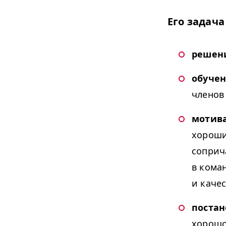
Его задач
решен
обуче
членов
мотив
хороши
соприч
в кома
и каче
постан
хорошо