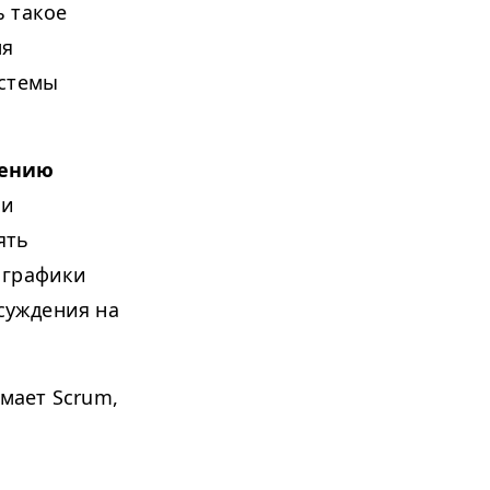
ь такое
ля
истемы
шению
ии
ять
 графики
бсуждения на
мает Scrum,