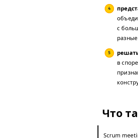
предст
объеди
с боль
разные
решат
в спор
призна
констр
Что т
Scrum meeti