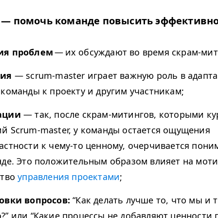
а
—
помочь команде повысить эффективно
ия проблем
— их обсуждают во время скрам-мит
ния
— scrum-master играет важную роль в адапт
 команды к проекту и другим участникам;
ации
— так, после скрам-митингов, которыми ку
й Scrum-master, у команды остается ощущения
астности к чему-то ценному, очерчивается пони
нде. Это положительным образом влияет на мот
ство
управления проектами
;
овки вопросов:
“
Как делать лучше то, что мы и 
?” или
“
Какие процессы не добавляют ценности п