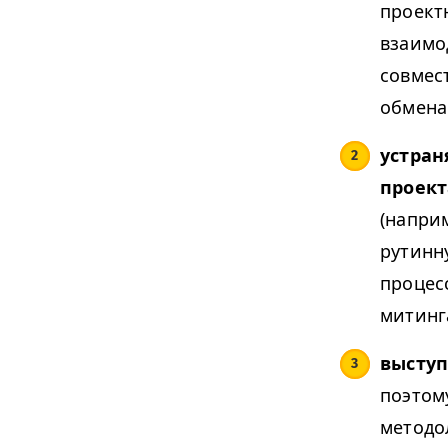
проект
взаимо
совмес
обмена 
устран
проект
(напри
рутинн
процес
митинг
высту
поэтом
методо