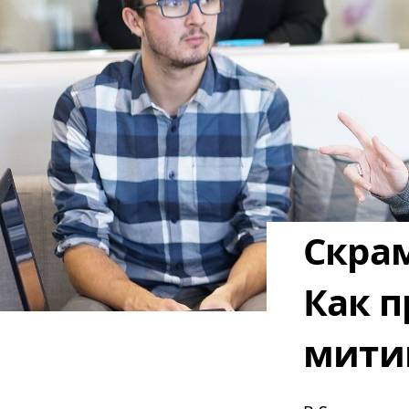
Скрам
Как п
мити