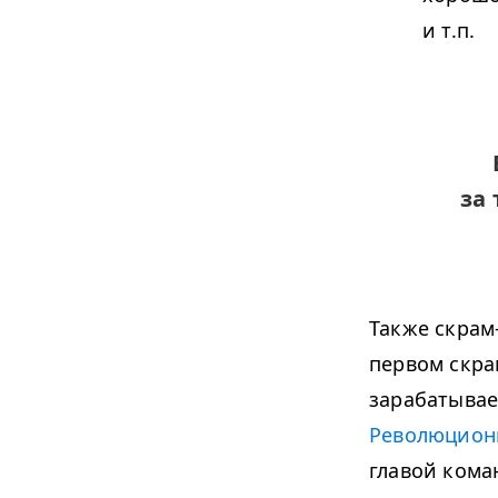
и т.п.
за
Также скрам
первом скра
зарабатывае
Революцион
главой кома