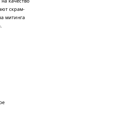
 на качество
ают скрам-
ча митинга
а.
ое