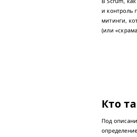
В Scrum, как
и контроль 
митинги, ко
(или «скрам
Кто т
Под описани
определени