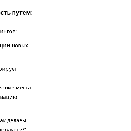
сть путем:
ингов;
ации новых
рирует
мание места
ивацию
так делаем
родукту?”