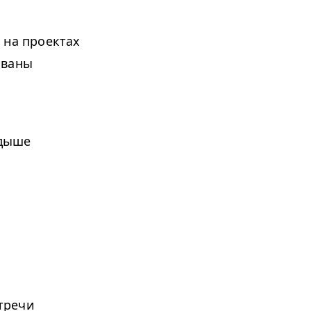
 на проектах
ованы
одыше
тречи