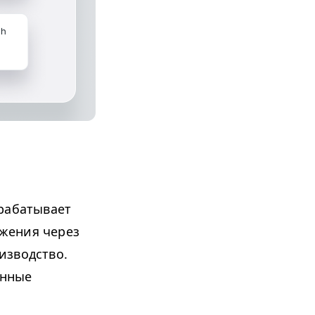
рабатывает
жения через
изводство.
енные