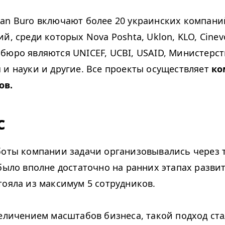
an Buro включают более 20 украинских компани
ий, среди которых Nova Poshta, Uklon,
KLO
, Cine
 бюро являются
UNICEF
,
UCBI
,
USAID
, Министерст
 и науки и другие. Все проекты осуществляет
ко
ов.
с
боты компании задачи организовывались через
было вполне достаточно на ранних этапах развит
тояла из максимум 5 сотрудников.
величением масштабов бизнеса, такой подход ст