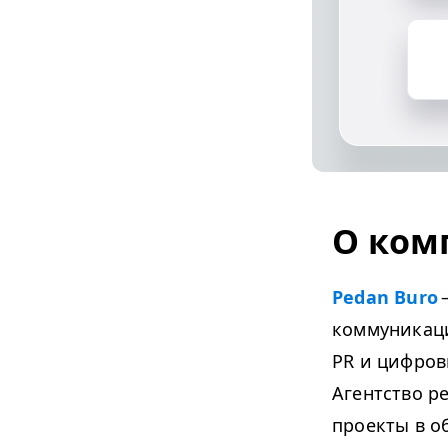
О ком
Pedan Buro
коммуникаци
PR
и цифровы
Агентство р
проекты в о