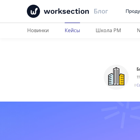
worksection
Блог
Проду
Новинки
Кейсы
Школа PM
Как Worksection улучшил управ
Б
1
C