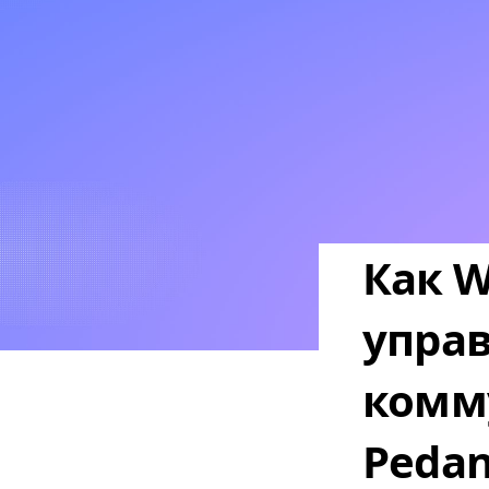
Как W
упра
комм
Pedan