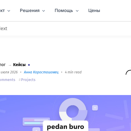
кт
Решения
Помощь
Цены
Next
ление проектами в коммуникационном агентстве 
лог
→
Кейсы
1 июля 2026
•
Анна Коросташовец
•
4 min read
omments
Projects