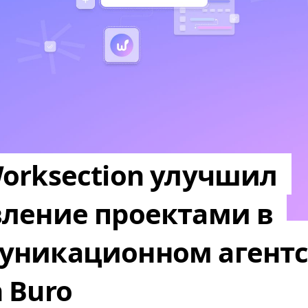
orksection улучшил
вление проектами в
уникационном агентс
 Buro