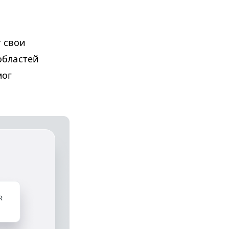
 свои
областей
мог