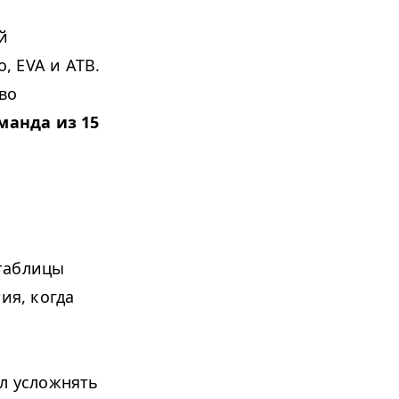
й
vo,
EVA
и
ATB
.
во
манда из 15
 таблицы
ия, когда
ал усложнять