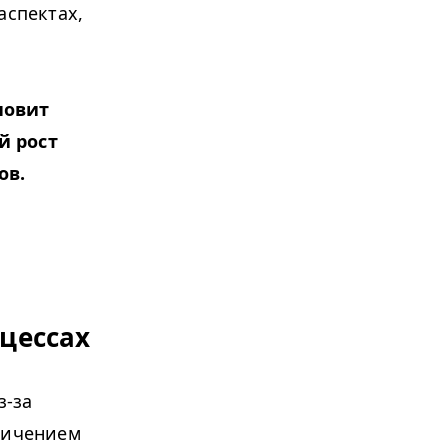
аспектах,
новит
й рост
ов.
цессах
з-за
еличением