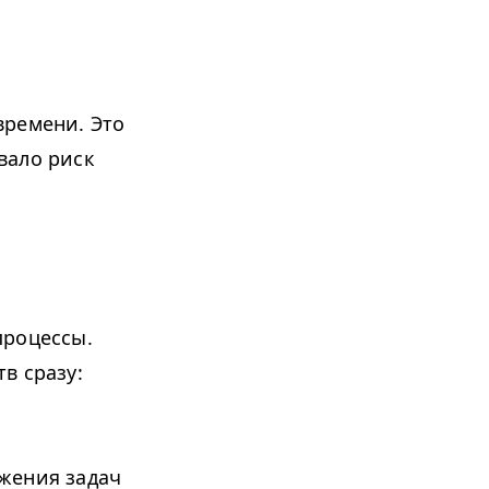
времени. Это
вало риск
процессы.
в сразу:
жения задач