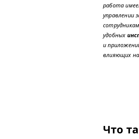
работа имее
управлении 
сотрудникам
удобных
инс
и приложени
влияющих на
Что т