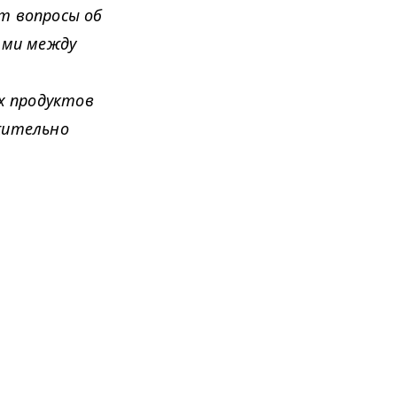
т вопросы об
ями между
 продуктов
жительно