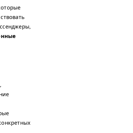
 которые
йствовать
ессенджеры,
енные
,
ние
орые
 конкретных