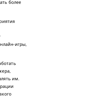
ать более
риятия
т
онлайн-игры,
аботать
жера,
лять им.
орации
акого