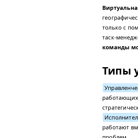
Виртуальна
географичес
только с по
таск-менедж
команды мо
Типы 
Управленче
работающих
стратегичес
Исполните
работают вм
проблем.