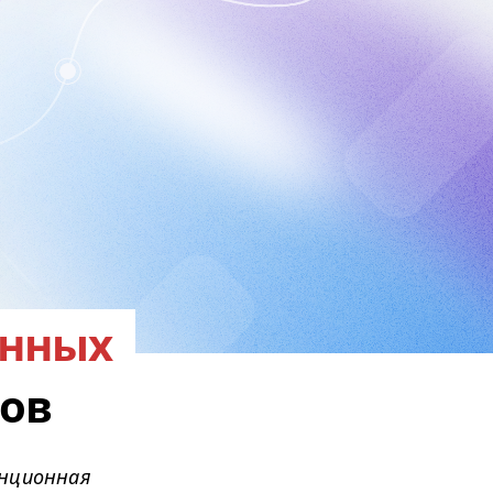
енных
тов
анционная