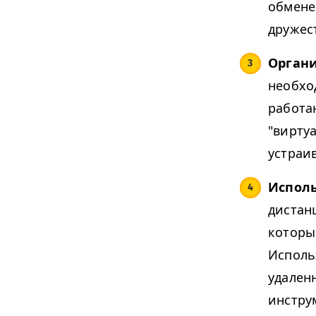
обмене
дружес
Органи
необхо
работа
"вирту
устраи
Исполь
дистан
которы
Исполь
удален
инстру