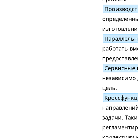
Производст
определенны
изготовлени
Параллельн
работать вм
предоставле
Сервисные
независимо 
цель.
Кроссфунк
направлений
задачи. Так
регламентир
коллективу 