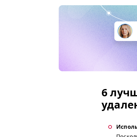
6 луч
удале
Испол
Поскол