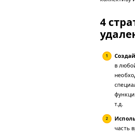
4 стр
удале
Создай
в любо
необхо
специа
функци
т.д.
Испол
часть 