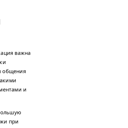
ы
ация важна
ски
я общения
такими
ументами и
большую
джи при