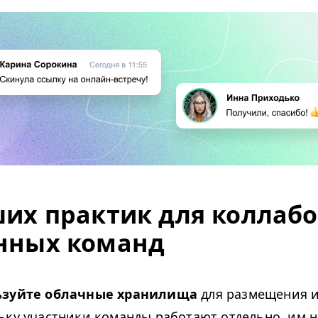
ших практик для коллаб
нных команд
ьзуйте облачные хранилища
для размещения 
ьку участники команды работают отдельно, им 