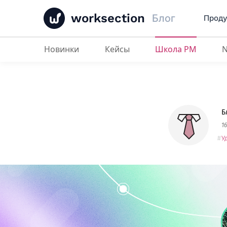
worksection
Блог
Проду
Новинки
Кейсы
Школа PM
Организация работы удаленных
Б
1
У