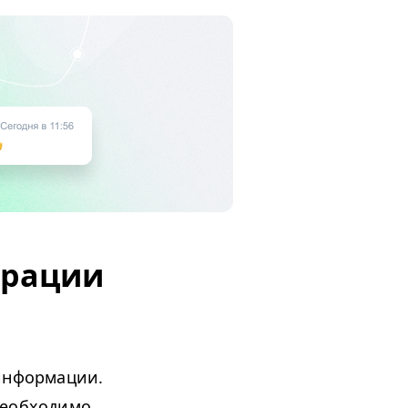
орации
информации.
необходимо