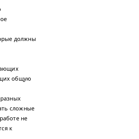
о
ное
.
торые должны
тающих
ющих общую
 разных
ать сложные
 работе не
тся к