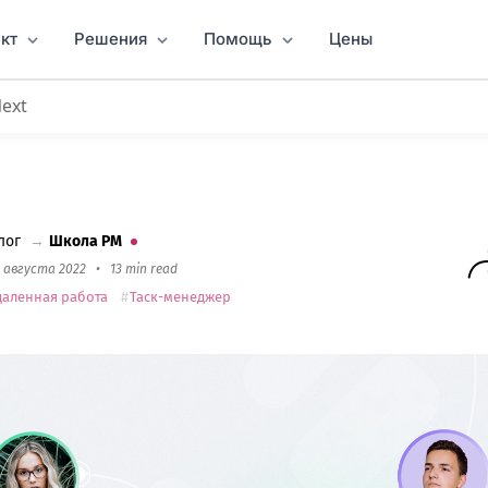
кт
Решения
Помощь
Цены
Next
 команд
: ТОП 21 инструментов
лог
→
Школа PM
6 августа 2022
•
13 min read
даленная работа
Таск-менеджер