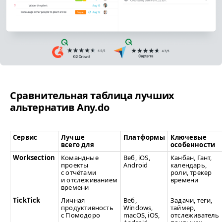
Сравнительная таблица лучших
альтернатив Any​.do
Сервис
Лучше
Платформы
Ключевые
всего для
особенности
Worksection
Командные
Веб, iOS,
Канбан, Гант,
проекты
Android
календарь,
с отчётами
роли, трекер
и отслеживанием
времени
времени
TickTick
Личная
Веб,
Задачи, теги,
продуктивность
Windows,
таймер,
с Помодоро
macOS, iOS,
отслеживатель