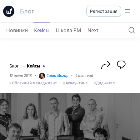
Блог
Регистрация
Новинки
Кейсы
Школа PM
Next
Sreda Digital
: Кейс внедрения worksection в агентство
Блог
→
Кейсы
12 июля 2018
•
Саша Могир
•
4 min read
Облачный менеджмент
Аккаунтинг
Диджитал