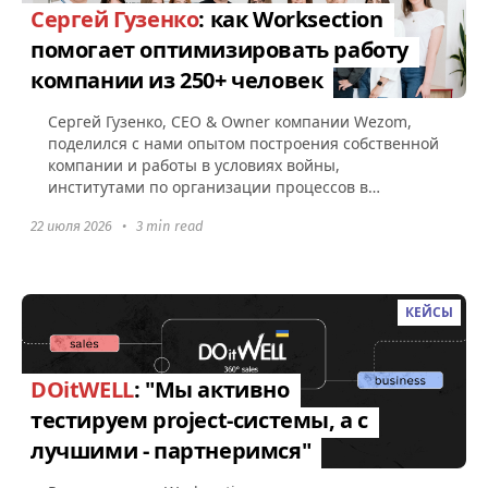
Сергей Гузенко
: как Worksection
помогает оптимизировать работу
компании из 250+ человек
Сергей Гузенко, СEO & Owner компании Wezom,
поделился с нами опытом построения собственной
компании и работы в условиях войны,
институтами по организации процессов в
Worksection, а также советами по поводу...
22 июля 2026
•
3 min read
КЕЙСЫ
DOitWELL
: "Мы активно
тестируем project-системы, а с
лучшими - партнеримся"