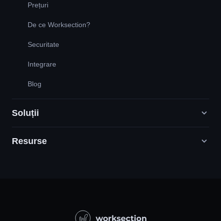
Prețuri
De ce Worksection?
Securitate
Integrare
Blog
Soluții
Resurse
Agenții de marketing digital
PR / HR / Creative / Consultanta
Sprijin
Companii de produse
Baza de cunoștințe
Constructii
Lecții video
Proiecte guvernamentale/sociale