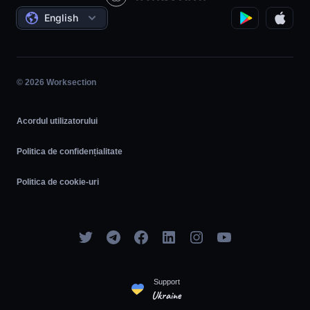
Acorduri
English
Management de proiect
Program de afiliere
Munca pe oră
Agil
© 2026 Worksection
Acordul utilizatorului
Politica de confidențialitate
Politica de cookie-uri
Support
Ukraine