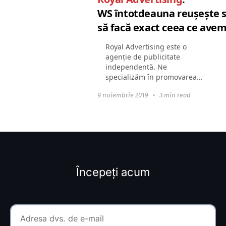
WS întotdeauna reușește să
să facă exact ceea ce ave
Royal Advertising este o
agenție de publicitate
independentă. Ne
specializăm în promovarea
unică a brandurilor. Exact
9 noiembrie 2019
•
3 min read
datorită metodei noastre
unice, putem prezice cu
precizie implicarea
consumatorilor...
Începeți acum