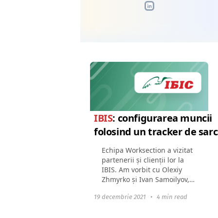
IBIS
: configurarea muncii
folosind un tracker de sarc
Echipa Worksection a vizitat
partenerii și clienții lor la
IBIS. Am vorbit cu Olexiy
Zhmyrko și Ivan Samoilyov,
care nu doar că au fost la
19 decembrie 2021
•
4 min read
originea companiei, dar au
implementat și independent