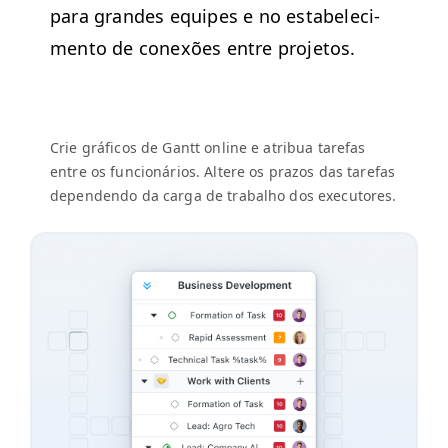
para grandes equipes e no esta­b­elec­i­
men­to de conexões entre pro­je­tos.
Crie grá­fi­cos de Gantt online e atribua tare­fas
entre os fun­cionários. Altere os pra­zos das tare­fas
depen­den­do da car­ga de tra­bal­ho dos executores.