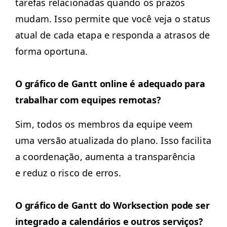
tare­fas rela­cionadas quan­do os pra­zos
mudam. Isso per­mite que você veja o sta­tus
atu­al de cada eta­pa e respon­da a atra­sos de
for­ma oportuna.
O grá­fi­co de Gantt online é ade­qua­do para
tra­bal­har com equipes remotas?
Sim, todos os mem­bros da equipe veem
uma ver­são atu­al­iza­da do plano. Isso facili­ta
a coor­de­nação, aumen­ta a transparên­cia
e reduz o risco de erros.
O grá­fi­co de Gantt do Work­sec­tion pode ser
inte­gra­do a cal­endários e out­ros serviços?