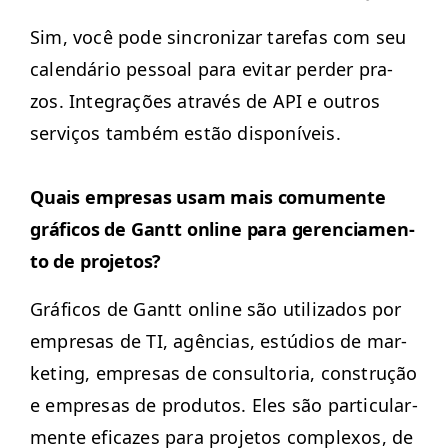
Sim, você pode sin­cronizar tare­fas com seu
cal­endário pes­soal para evi­tar perder pra­
zos. Inte­grações através de
API
e out­ros
serviços tam­bém estão disponíveis.
Quais empre­sas usam mais comu­mente
grá­fi­cos de Gantt online para geren­ci­a­men­
to de projetos?
Grá­fi­cos de Gantt online são uti­liza­dos por
empre­sas de
TI
, agên­cias, estú­dios de mar­
ket­ing, empre­sas de con­sul­to­ria, con­strução
e empre­sas de pro­du­tos. Eles são par­tic­u­lar­
mente efi­cazes para pro­je­tos com­plex­os, de