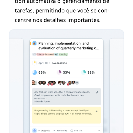
tion autom­a­ti­za o geren­ci­a­men­to de
tare­fas, per­mitin­do que você se con­
cen­tre nos detal­h­es importantes.