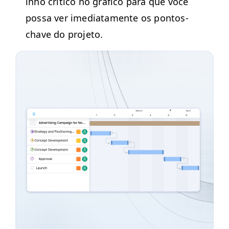
in­ho críti­co no grá­fi­co para que você
pos­sa ver ime­di­ata­mente os pon­tos-
chave do projeto.