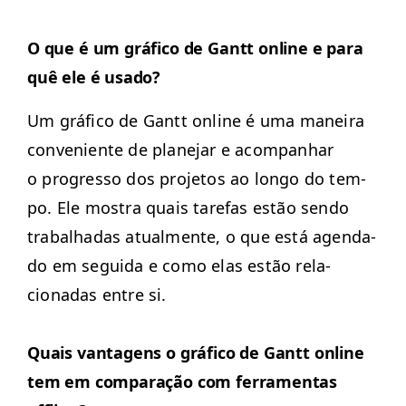
O que é um grá­fi­co de Gantt online e para
quê ele é usado?
Um grá­fi­co de Gantt online é uma maneira
con­ve­niente de plane­jar e acom­pan­har
o pro­gres­so dos pro­je­tos ao lon­go do tem­
po. Ele mostra quais tare­fas estão sendo
tra­bal­hadas atual­mente, o que está agen­da­
do em segui­da e como elas estão rela­
cionadas entre si.
Quais van­ta­gens o grá­fi­co de Gantt online
tem em com­para­ção com fer­ra­men­tas