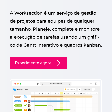
A Work­sec­tion é um serviço de gestão
de pro­je­tos para equipes de qual­quer
taman­ho. Plane­je, com­plete e mon­i­tore
a exe­cução de tare­fas usan­do um grá­fi­
co de Gantt inter­a­ti­vo e quadros kanban.
Experimente agora