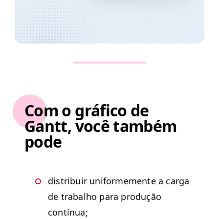
Com o gráfico de
Gantt, você também
pode
dis­tribuir uni­forme­mente a car­ga
de tra­bal­ho para pro­dução
contínua;