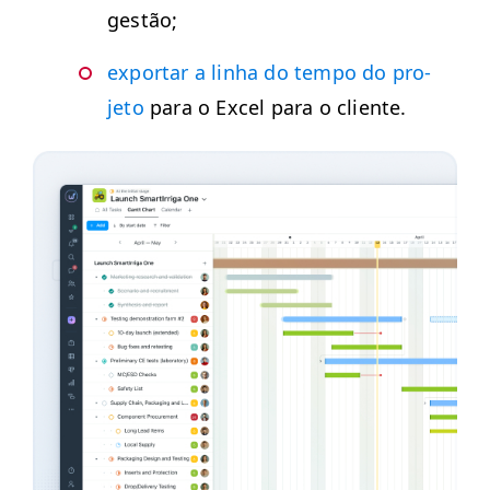
gestão;
expor­tar a lin­ha do tem­po do pro­
je­to
para o Excel para o cliente.