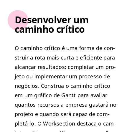
Desenvolver um
caminho crítico
O cam­in­ho críti­co é uma for­ma de con­
stru­ir a rota mais cur­ta e efi­ciente para
alcançar resul­ta­dos: com­ple­tar um pro­
je­to ou imple­men­tar um proces­so de
negó­cios. Con­strua o cam­in­ho críti­co
em um grá­fi­co de Gantt para avaliar
quan­tos recur­sos a empre­sa gas­tará no
pro­je­to e quan­do será capaz de com­
pletá-lo. O Work­sec­tion desta­ca o cam­