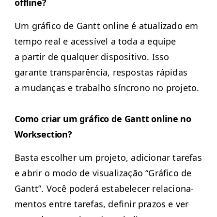
offline?
Um grá­fi­co de Gantt online é atu­al­iza­do em
tem­po real e acessív­el a toda a equipe
a par­tir de qual­quer dis­pos­i­ti­vo. Isso
garante transparên­cia, respostas ráp­i­das
a mudanças e tra­bal­ho sín­crono no projeto.
Como cri­ar um grá­fi­co de Gantt online no
Worksection?
Bas­ta escol­her um pro­je­to, adi­cionar tare­fas
e abrir o modo de visu­al­iza­ção
“
Grá­fi­co de
Gantt”. Você poderá esta­b­ele­cer rela­ciona­
men­tos entre tare­fas, definir pra­zos e ver