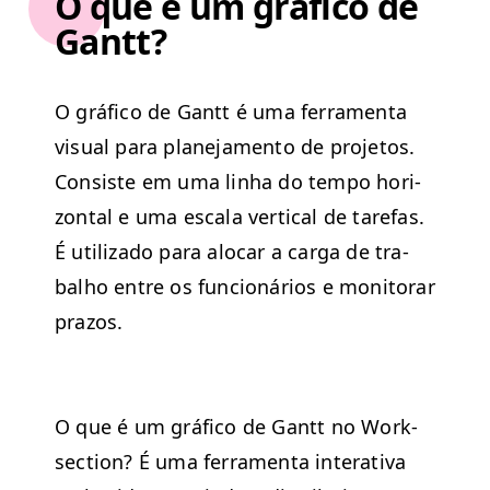
O que é um gráfico de
Gantt?
O grá­fi­co de Gantt é uma fer­ra­men­ta
visu­al para plane­ja­men­to de pro­je­tos.
Con­siste em uma lin­ha do tem­po hor­i­
zon­tal e uma escala ver­ti­cal de tare­fas.
É uti­liza­do para alo­car a car­ga de tra­
bal­ho entre os fun­cionários e mon­i­torar
prazos.
O que é um grá­fi­co de Gantt no Work­
sec­tion? É uma fer­ra­men­ta inter­a­ti­va