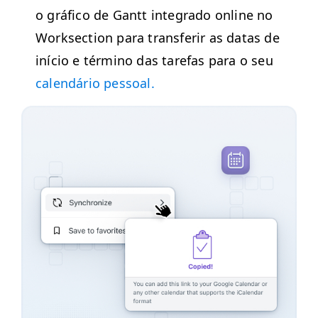
o grá­fi­co de Gantt inte­gra­do online no
Work­sec­tion para trans­ferir as datas de
iní­cio e tér­mi­no das tare­fas para o seu
cal­endário pessoal.