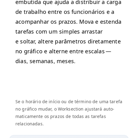
embu­ti­da que aju­da a dis­tribuir a car­ga
de tra­bal­ho entre os fun­cionários e a
acom­pan­har os pra­zos. Mova e esten­da
tare­fas com um sim­ples arras­tar
e soltar, altere parâmet­ros dire­ta­mente
no grá­fi­co e alterne entre escalas —
dias, sem­anas, meses.
Se o horário de iní­cio ou de tér­mi­no de uma tare­fa
no grá­fi­co mudar, o Work­sec­tion ajus­tará auto­
mati­ca­mente os pra­zos de todas as tare­fas
relacionadas.