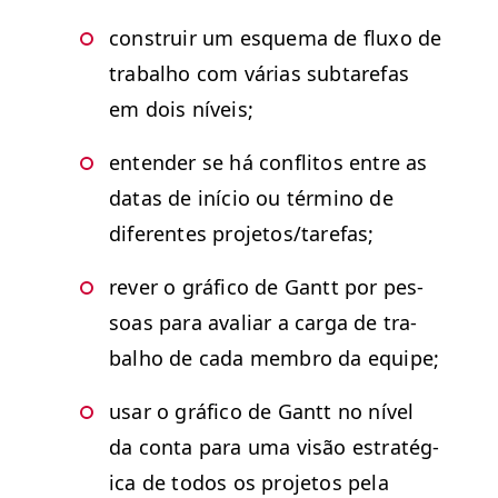
con­stru­ir um esque­ma de fluxo de
tra­bal­ho com várias subtare­fas
em dois níveis;
enten­der se há con­fli­tos entre as
datas de iní­cio ou tér­mi­no de
difer­entes projetos/​tarefas;
rev­er o grá­fi­co de Gantt por pes­
soas para avaliar a car­ga de tra­
bal­ho de cada mem­bro da equipe;
usar o grá­fi­co de Gantt no nív­el
da con­ta para uma visão estratég­
i­ca de todos os pro­je­tos pela