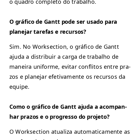
o quadro com­ple­to do trabalho.
O grá­fi­co de Gantt pode ser usa­do para
plane­jar tare­fas e recursos?
Sim. No Work­sec­tion, o grá­fi­co de Gantt
aju­da a dis­tribuir a car­ga de tra­bal­ho de
maneira uni­forme, evi­tar con­fli­tos entre pra­
zos e plane­jar efe­ti­va­mente os recur­sos da
equipe.
Como o grá­fi­co de Gantt aju­da a acom­pan­
har pra­zos e o pro­gres­so do projeto?
O Work­sec­tion atu­al­iza auto­mati­ca­mente as