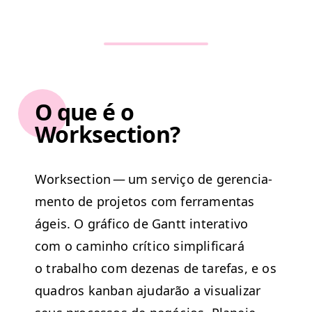
O que é o
Worksection?
Work­sec­tion — um serviço de geren­ci­a­
men­to de pro­je­tos com fer­ra­men­tas
ágeis. O grá­fi­co de Gantt inter­a­ti­vo
com o cam­in­ho críti­co sim­pli­fi­cará
o tra­bal­ho com dezenas de tare­fas, e os
quadros kan­ban aju­darão a visu­alizar