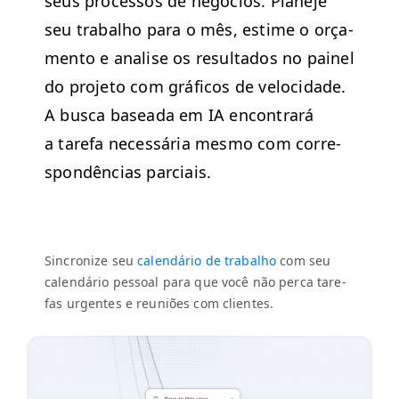
seus proces­sos de negó­cios. Plane­je
seu tra­bal­ho para o mês, estime o orça­
men­to e analise os resul­ta­dos no painel
do pro­je­to com grá­fi­cos de veloci­dade.
A bus­ca basea­da em
IA
encon­trará
a tare­fa necessária mes­mo com cor­re­
spondên­cias parciais.
Sin­cronize seu
cal­endário de tra­bal­ho
com seu
cal­endário pes­soal para que você não per­ca tare­
fas urgentes e reuniões com clientes.