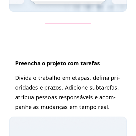
Preen­cha o pro­je­to com tarefas
Divi­da o tra­bal­ho em eta­pas, defi­na pri­
or­i­dades e pra­zos. Adi­cione subtare­fas,
atribua pes­soas respon­sáveis e acom­
pan­he as mudanças em tem­po real.