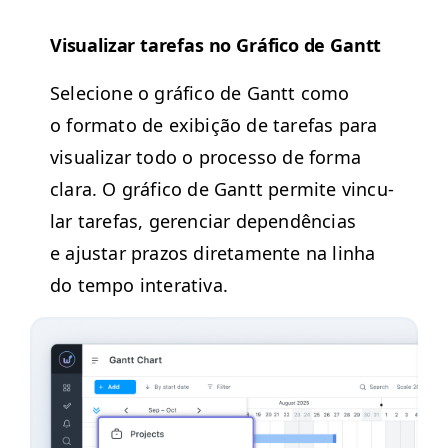
Visu­alizar tare­fas no Grá­fi­co de Gantt
Sele­cione o grá­fi­co de Gantt como
o for­ma­to de exibição de tare­fas para
visu­alizar todo o proces­so de for­ma
clara. O grá­fi­co de Gantt per­mite vin­cu­
lar tare­fas, geren­ciar dependên­cias
e ajus­tar pra­zos dire­ta­mente na lin­ha
do tem­po interativa.