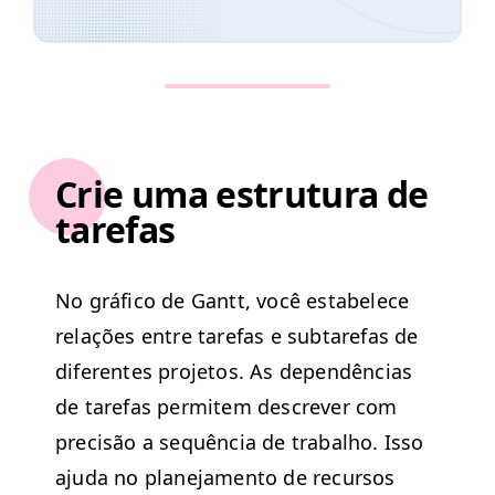
Crie uma estrutura de
tarefas
No grá­fi­co de Gantt, você esta­b­elece
relações entre tare­fas e subtare­fas de
difer­entes pro­je­tos. As dependên­cias
de tare­fas per­mitem descr­ev­er com
pre­cisão a sequên­cia de tra­bal­ho. Isso
aju­da no plane­ja­men­to de recur­sos