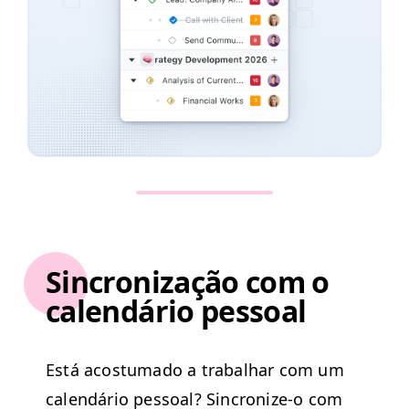
Sincronização com o
calendário pessoal
Está acos­tu­ma­do a tra­bal­har com um
cal­endário pes­soal? Sincronize‑o com