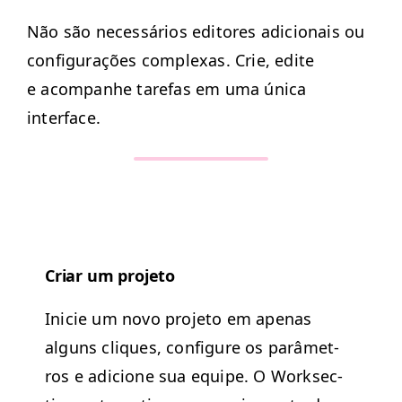
Não são necessários edi­tores adi­cionais ou
con­fig­u­rações com­plexas. Crie, edite
e acom­pan­he tare­fas em uma úni­ca
interface.
Cri­ar um projeto
Ini­cie um novo pro­je­to em ape­nas
alguns cliques, con­fig­ure os parâmet­
ros e adi­cione sua equipe. O Work­sec­