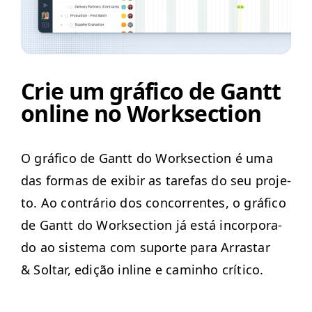
Crie um gráfico de Gantt
online no Worksection
O grá­fi­co de Gantt do Work­sec­tion é uma
das for­mas de exibir as tare­fas do seu pro­je­
to. Ao con­trário dos con­cor­rentes, o grá­fi­co
de Gantt do Work­sec­tion já está incor­po­ra­
do ao sis­tema com suporte para Arras­tar
&
Soltar, edição inline e cam­in­ho crítico.