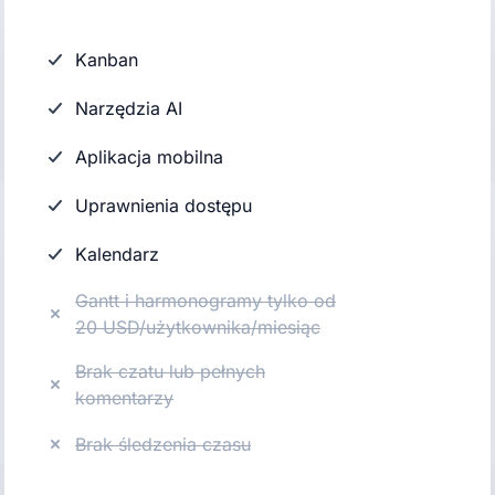
Kanban
Narzędzia AI
Aplikacja mobilna
Uprawnienia dostępu
Kalendarz
Gantt i harmonogramy tylko od
20 USD/użytkownika/miesiąc
Brak czatu lub pełnych
komentarzy
Brak śledzenia czasu