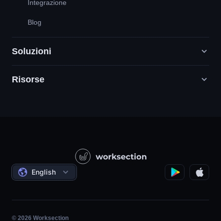
Integrazione
Blog
Soluzioni
Risorse
Agenzie di marketing digitale
PR/HR/Creatività/Consulenza
Supporto
Società di prodotto
Base di conoscenza
Costruzione
Videolezioni
Progetti governativi/sociali
Accordi
English
Gestione del progetto
Programma di affiliazione
Lavoro orario
Agile
© 2026 Worksection