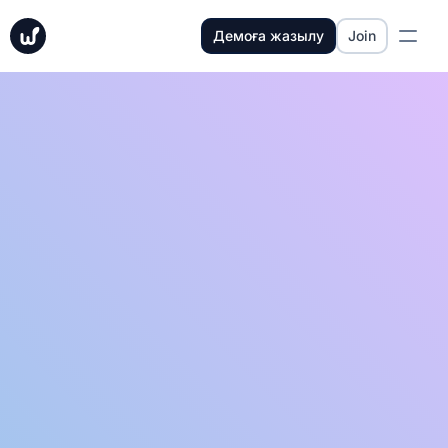
Демоға жазылу
Join