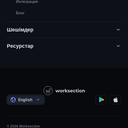
Интеграция
Блог
Шешімдер
Ресурстар
Цифрлық маркетинг агенттіктері
PR / HR / Шығармашылық / Кеңес беру
Қолдау
Өнім компаниялары
Білім қоры
Құрылыс
Бейне сабақтар
Әлеуметтік жобалар
Келісімдер
English
Жобаны басқару
Серіктестік бағдарлама
Сағаттық жұмыс
Шапшаң
© 2026 Worksection