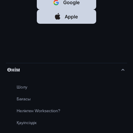
Google
Apple
Өнім
Шолу
Бағасы
Неліктен Worksection?
Қауіпсіздік