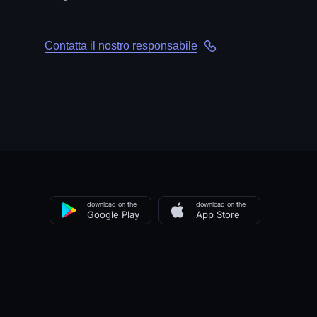
Contatta il nostro responsabile
download on the
download on the
Google Play
App Store