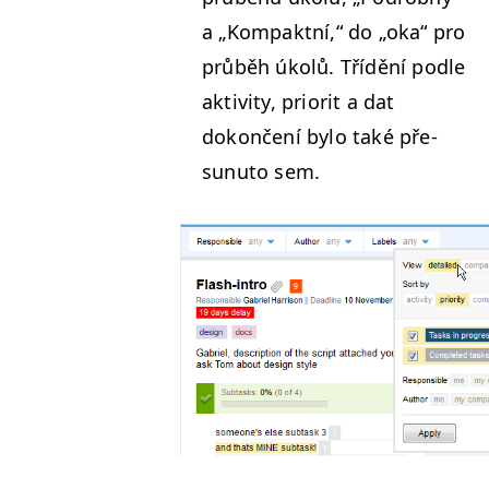
a
„
Kom­pak­t­ní,“ do
„
oka“ pro
průběh úkolů. Třídění podle
aktiv­i­ty, pri­or­it a dat
dokončení bylo také pře­
sunuto sem.