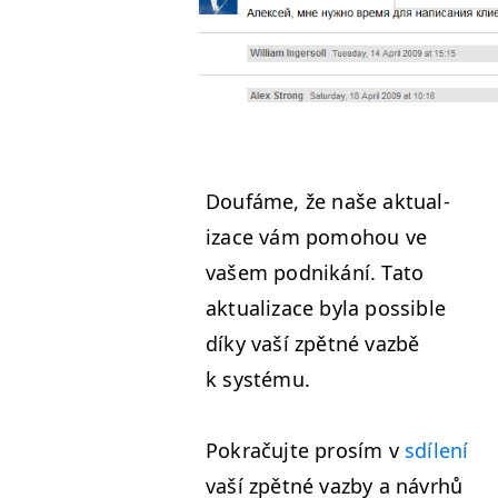
Doufáme, že naše aktu­al­
izace vám pomo­hou ve
vašem pod­nikání. Tato
aktu­al­izace byla pos­si­ble
díky vaší zpět­né vazbě
k systému.
Pokraču­jte prosím v
sdílení
vaší zpět­né vaz­by a návrhů