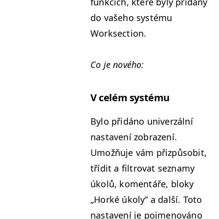
funkcích, které byly přidány
do vaše­ho sys­té­mu
Worksection.
Co je nového:
V celém systému
Bylo přidáno uni­verzál­ní
nas­tavení zobrazení.
Umožňu­je vám přizpů­so­bit,
třídit a fil­trovat sez­namy
úkolů, komen­táře, bloky
„
Horké úkoly“ a další. Toto
nas­tavení je poj­men­ováno