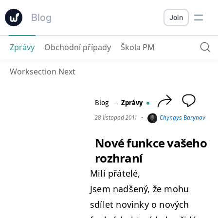
Blog
Join
Zprávy
Obchodní případy
Škola PM
Nové funkce vašeho rozhraní
Worksection Next
Blog
→
Zprávy
28 listopad 2011
•
Chyngys Barynov
•
Nové funkce vašeho
rozhraní
Milí přátelé,
Jsem nadšený, že mohu
sdílet novinky o nových