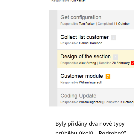
Byly přidány dva nové typy
průběhu úkolů,
„
Podrob­ný“