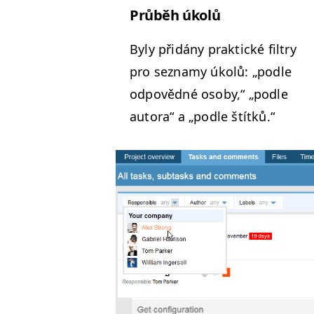
Průběh úkolů
Byly přidány prak­tické fil­try
pro sez­namy úkolů:
„
podle
odpověd­né oso­by,“
„
podle
auto­ra“ a
„
podle štítků.“