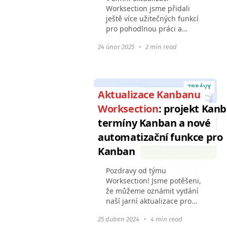
Worksection jsme přidali
ještě více užitečných funkcí
pro pohodlnou práci a
automatizaci procesů: Práce
24 únor 2025
•
2 min read
s Google DriveZobrazení
naplánovaných pravidelných
úkolůNotifikace o začátku...
ZPRÁVY
Aktualizace Kanbanu
Worksection
: projekt Kanb
termíny Kanban a nové
automatizační funkce pro
Kanban
Pozdravy od týmu
Worksection! Jsme potěšeni,
že můžeme oznámit vydání
naší jarní aktualizace pro
Kanban. Vylepšili jsme
25 duben 2024
•
4 min read
stávající funkce a přidali