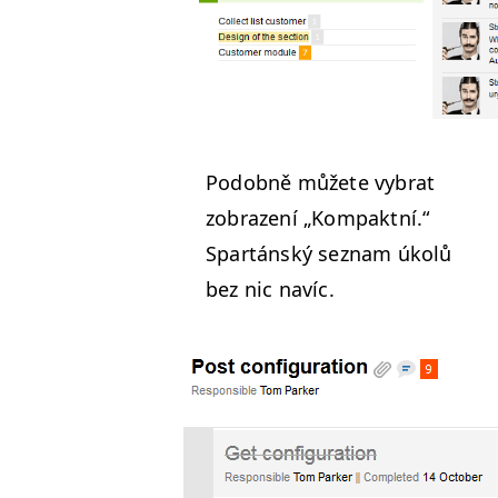
Podob­ně můžete vybrat
zobrazení
„
Kom­pak­t­ní.“
Spartán­ský sez­nam úkolů
bez nic navíc.