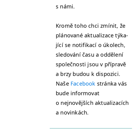
s námi.
Kromě toho chci zmínit, že
pláno­vané aktu­al­izace týka­
jící se noti­fikací o úkolech,
sle­dování času a odd­ělení
společnos­ti jsou v přípravě
a brzy budou k dis­pozi­ci.
Naše
Face­book
strán­ka vás
bude infor­mo­vat
o nejnovějších aktu­al­iza­cích
a novinkách.