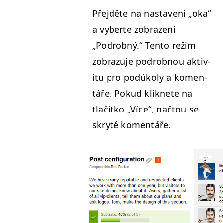
Pře­jděte na nas­tavení
„
oka“
a vyberte zobrazení
„
Podrob­ný.“ Ten­to režim
zobrazu­je podrob­nou aktiv­
i­tu pro podúkoly a komen­
táře. Pokud kliknete na
tlačítko
„
Více“, nač­tou se
skry­té komentáře.