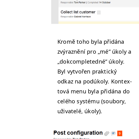
Kromě toho byla přidá­na
zvýraznění pro
„
mé“ úkoly a
„
dok­com­plet­ed­né“ úkoly.
Byl vytvořen prak­tický
odkaz na podúkoly. Kon­tex­
tová menu byla přidá­na do
celého sys­té­mu (soubo­ry,
uži­vatelé, úkoly).