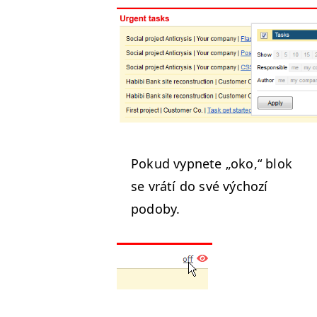
Pokud vyp­nete
„
oko,“ blok
se vrátí do své výchozí
podoby.