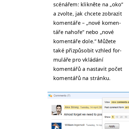
scénářem: klikněte na
„
oko“
a zvolte, jak chcete zobraz­it
komen­táře –
„
nové komen­
táře nahoře“ nebo
„
nové
komen­táře dole.“ Můžete
také přizpů­so­bit vzh­led for­
muláře pro vkládání
komen­tářů a nas­tavit počet
komen­tářů na stránku.