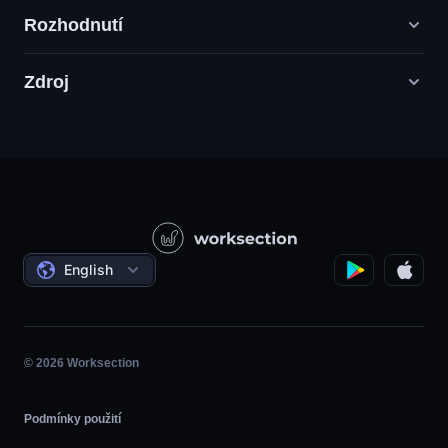
Rozhodnutí
Zdroj
Agentury digitálního marketingu
PR / HR / Kreativní / Poradenství
Podpůrná služba
Potravinářské společnosti
Otázka - odpověď
Konstrukce
Video tutoriály
Státní / Sociální projekty
Dohody
English
Řízení projektů
Partnerský program
Hodina
Agilní
© 2026 Worksection
Podmínky použití