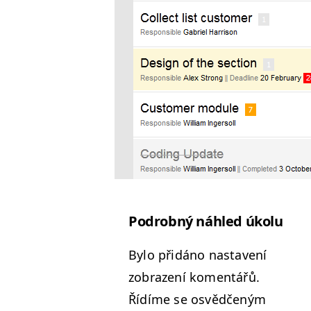
Podrob­ný náh­led úkolu
Bylo přidáno nas­tavení
zobrazení komen­tářů.
Řídíme se osvědčeným