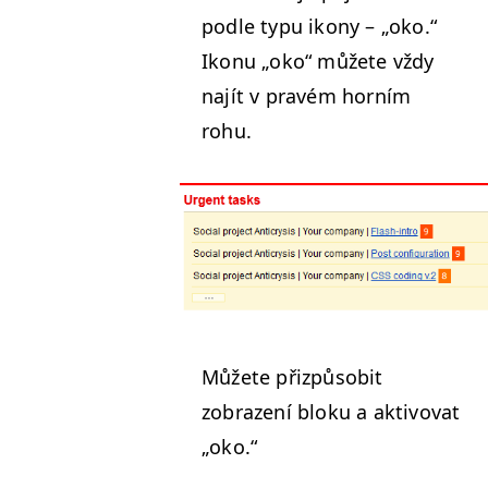
podle typu ikony –
„
oko.“
Ikonu
„
oko“ můžete vždy
najít v pravém horním
rohu.
Můžete přizpů­so­bit
zobrazení bloku a aktivo­vat
„
oko.“