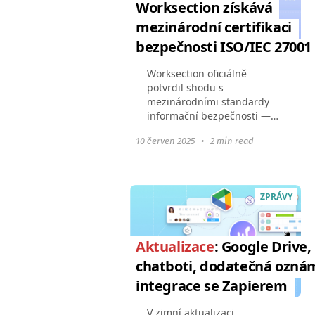
Worksection získává
mezinárodní certifikaci
bezpečnosti ISO/IEC 27001
Worksection oficiálně
potvrdil shodu s
mezinárodními standardy
informační bezpečnosti —
získali jsme ISO/IEC
10 červen 2025
•
2 min read
27001:2022 certifikát. To
znamená, že všechny naše
procesy ochrany dat splňují
globální požadavky...
ZPRÁVY
Aktualizace
: Google Drive,
chatboti, dodatečná ozná
integrace se Zapierem
V zimní aktualizaci