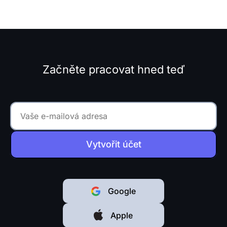
možnost přizpůsobit nástroj
vašim obchodním
procesům...
Začněte pracovat hned teď
Vytvořit účet
Google
Apple