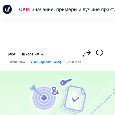
OKR
: Значение, примеры и лучшие практики
Новинки
Кейсы
Школа PM
Next
Блог
→
Школа PM
3 июня 2024
•
Анна Коросташовец
•
9 min read