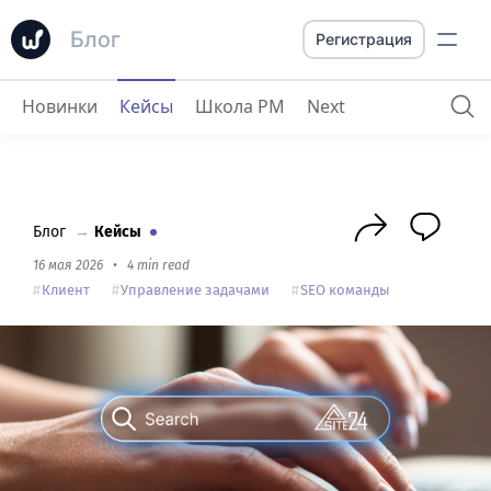
Блог
Регистрация
Новинки
Кейсы
Школа PM
Next
Site24
: “Секрет успешного проекта – в качественном менеджменте”
Блог
→
Кейсы
16 мая 2026
•
4 min read
Клиент
Управление задачами
SEO команды