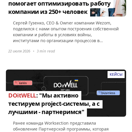
помогает оптимизировать работу
компании из 250+ человек
Сергей Гузенко, СEO & Owner компании Wezom,
поделился с нами опытом построения собственной
компании и работы в условиях войны,
институтами по организации процессов в
Worksection, а также советами по поводу...
22 июля 2026
•
3 min read
КЕЙСЫ
DOitWELL
: "Мы активно
тестируем project-системы, а с
лучшими - партнеримся"
Ранее команда Worksection представила
обновление Партнерской программы, которая