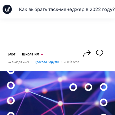
Как выбрать таск-менеджер в 2022 году?
Новинки
Кейсы
Школа PM
Next
Блог
→
Школа PM
24 января 2021
•
Ярослав Борута
•
8 min read