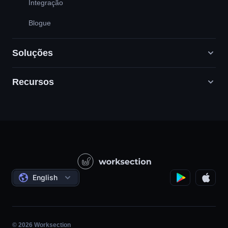
Integração
Blogue
Soluções
Recursos
Agências de marketing digital
RP / RH / Criativo / Consultoria
Suporte
Empresas de produtos
Base de Conhecimento
Construção
Vídeo-aulas
Projetos Governamentais/Sociais
Acordos
English
Gerenciamento de projetos
Programa de afiliados
Trabalho por hora
Ágil
© 2026 Worksection