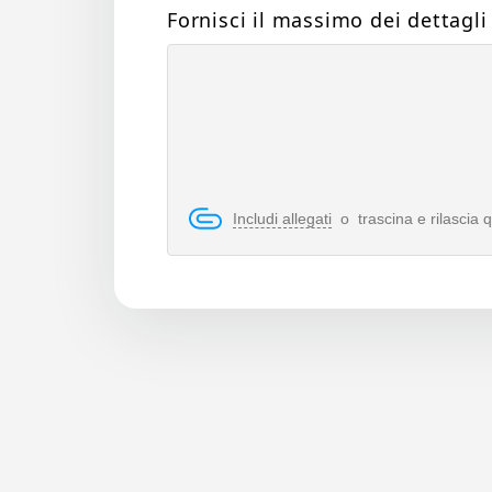
Fornisci il massimo dei dettagl
Includi allegati
o trascina e rilascia q