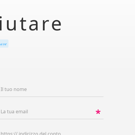
iutare
ase
Il tuo nome
La tua email
https:// indirizzo del conto