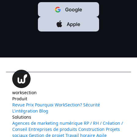
Google
Apple
worksection
Produit
Revue
Prix
Pourquoi WorkSection?
Sécurité
L'intégration
Blog
Solutions
Agences de marketing numérique
RP / RH / Création /
Conseil
Entreprises de produits
Construction
Projets
sociaux
Gestion de projet
Travail horaire
Agile