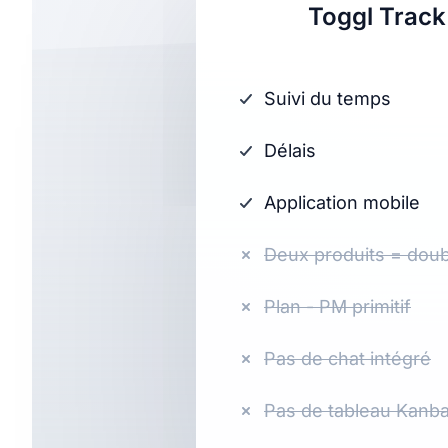
Toggl Track
Suivi du temps
Délais
Application mobile
Deux produits = dou
Plan - PM primitif
Pas de chat intégré
Pas de tableau Kanba