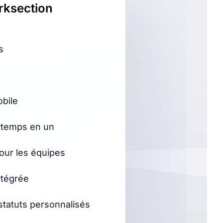
ksection
s
obile
 temps en un
our les équipes
ntégrée
tatuts personnalisés