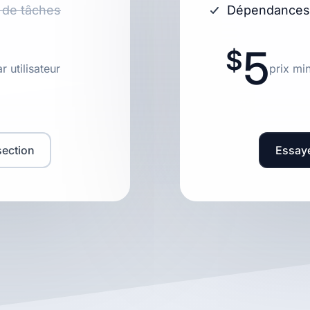
 de tâches
Dépendances 
5
 utilisateur
prix mi
ection
Essay