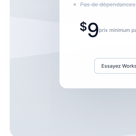
Pas de dépendances
9
prix minimum par
Essayez Works