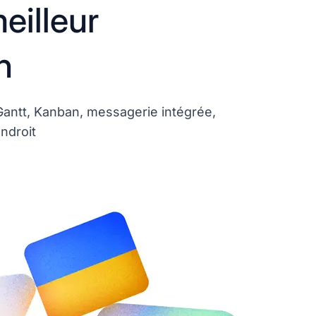
eilleur
n
 Gantt, Kanban, messagerie intégrée,
endroit