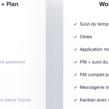
 + Plan
Wor
Suivi du temp
Délais
Application m
ble paiement
PM + suivi du
PM complet p
Messagerie i
n (dans Track)
Kanban avec s