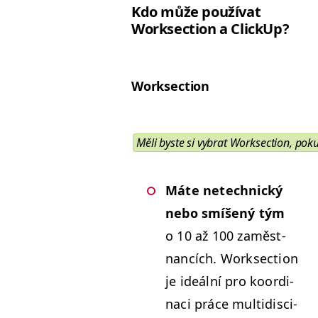
Kdo může použí­vat
Work­sec­tion a
Click­Up
?
Work­sec­tion
Měli byste si vybrat Work­sec­tion, pok
Máte netech­nický
nebo smíšený tým
o 10 až 100 zaměst­
nancích. Work­sec­tion
je ideál­ní pro koor­di­
naci práce mul­ti­dis­ci­