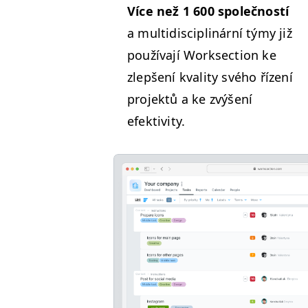
Více než 1 600 společnos­tí
a mul­ti­dis­ci­plinární týmy již
použí­va­jí Work­sec­tion ke
zlepšení kval­i­ty svého řízení
pro­jek­tů a ke zvýšení
efektivity.