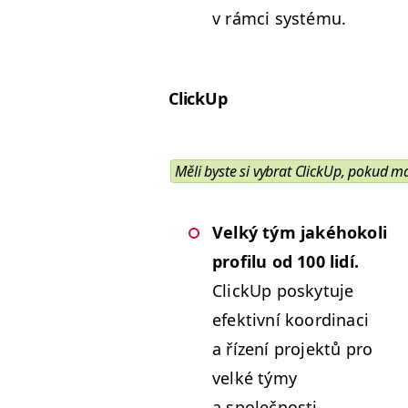
v rám­ci systému.
Click­Up
Měli byste si vybrat Click­Up, pokud m
Velký tým jakéhokoli
pro­filu od 100 lidí.
Click­Up posky­tu­je
efek­tivní koor­di­naci
a řízení pro­jek­tů pro
velké týmy
a společnosti.