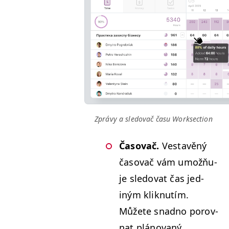
Zprávy a sle­dovač času Worksection
Časo­vač.
Ves­tavěný
časo­vač vám umožňu­
je sle­dovat čas jed­
iným kliknutím.
Můžete snad­no porov­
nat pláno­vaný