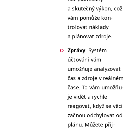
a skutečný výkon, což
vám pomůže kon­
trolo­vat nák­la­dy
a pláno­vat zdroje.
Zprávy
. Sys­tém
účtování vám
umožňu­je ana­ly­zo­vat
čas a zdro­je v reál­ném
čase. To vám umožňu­
je vidět a rych­le
reago­v­at, když se věci
zač­nou odchylo­vat od
plánu. Můžete při­j­