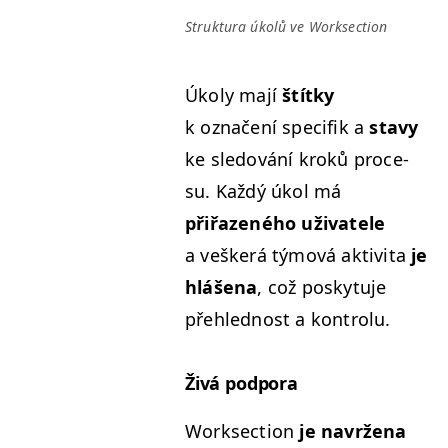
Struk­tu­ra úkolů ve Worksection
Úkoly mají
štítky
k označení speci­fik a
stavy
ke sle­dování kroků pro­ce­
su. Každý úkol má
přiřazeného uži­vatele
a vešk­erá týmová aktivi­ta
je
hláše­na
, což posky­tu­je
přehled­nost a kontrolu.
Živá pod­po­ra
Work­sec­tion
je navrže­na