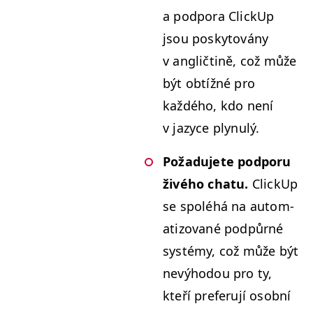
a pod­po­ra Click­Up
jsou posky­továny
v angličt­ině, což může
být obtížné pro
každého, kdo není
v jazyce plynulý.
Požadu­jete pod­poru
živého chatu.
Click­Up
se spoléhá na autom­
a­ti­zo­vané pod­půrné
sys­témy, což může být
nevýhodou pro ty,
kteří prefer­u­jí osob­ní