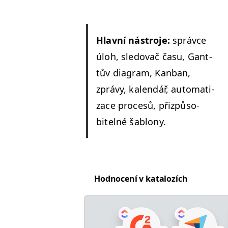
Hlavní nástro­je:
správce
úloh, sle­dovač času, Gant­
tův dia­gram, Kan­ban,
zprávy, kalendář, autom­a­ti­
zace pro­cesů, přizpů­so­
bitel­né šablony.
Hod­no­cení v katalozích