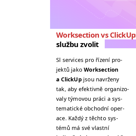
Worksection vs ClickUp
službu zvolit
Sl ser­vices pro řízení pro­
jek­tů jako
Work­sec­tion
a Click­Up
jsou navrže­ny
tak, aby efek­tivně orga­ni­zo­
valy týmovou prá­ci a sys­
tem­at­ické obchod­ní oper­
ace. Každý z těch­to sys­
témů má své vlast­ní