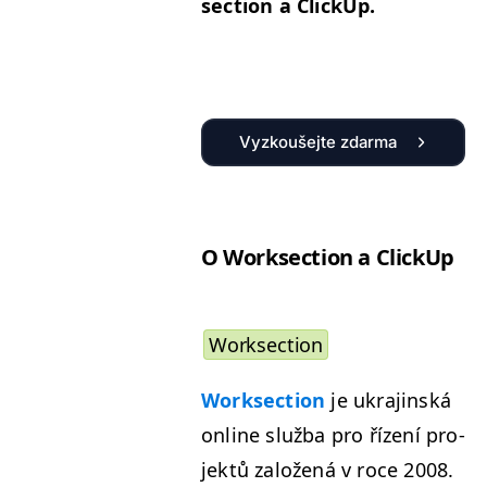
sec­tion a ClickUp.
Vyzkoušejte zdarma
O Work­sec­tion a ClickUp
Work­sec­tion
Work­sec­tion
je ukra­jin­ská
online služ­ba pro řízení pro­
jek­tů založená v roce 2008.