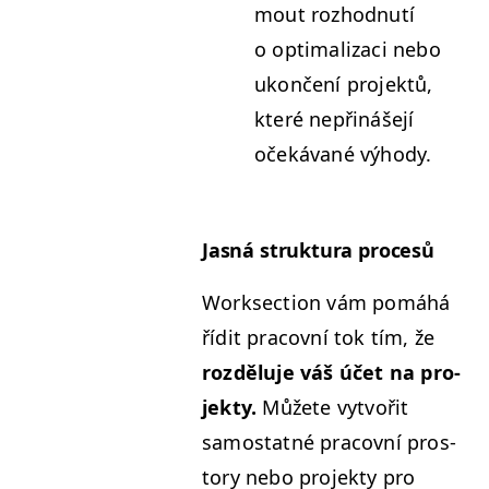
mout rozhod­nutí
o opti­mal­izaci nebo
ukončení pro­jek­tů,
které nepřináše­jí
očeká­vané výhody.
Jas­ná struk­tu­ra procesů
Work­sec­tion vám pomáhá
řídit pra­cov­ní tok tím, že
rozdělu­je váš účet na pro­
jek­ty.
Můžete vytvořit
samostat­né pra­cov­ní pros­
to­ry nebo pro­jek­ty pro