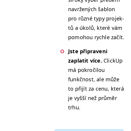
navržených šablon
pro různé typy pro­jek­
tů a úkolů, které vám
pomo­hou rych­le začít.
Jste připraveni
zaplatit více.
Click­Up
má pokročilou
funkčnost, ale může
to při­jít za cenu, která
je vyšší než průměr
trhu.