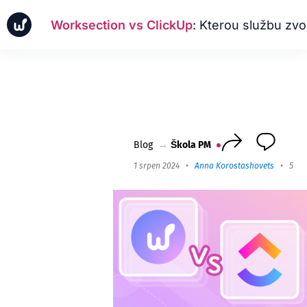
Worksection vs ClickUp
: Kterou službu zvol
Zprávy
Obchodní případy
Škola PM
Worksection Next
Blog
→
Škola PM
1 srpen 2024
•
Anna Korostashovets
•
5 mi