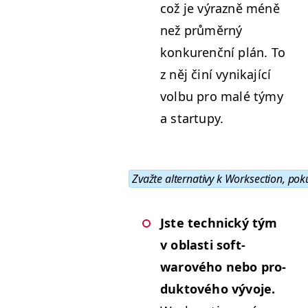
což je výrazně méně
než průměrný
konkurenční plán. To
z něj činí vynika­jící
vol­bu pro malé týmy
a startupy.
Zvažte alter­na­tivy k Work­sec­tion, po
Jste tech­nický tým
v oblasti soft­
warového nebo pro­
duk­tového vývo­je.