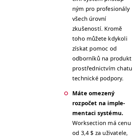
ným pro pro­fe­sioná­ly
všech úrovní
zkušenos­tí. Kromě
toho můžete kdykoli
získat pomoc od
odborníků na pro­dukt
prostřed­nictvím chatu
tech­nické podpory.
Máte omezený
rozpočet na imple­
mentaci sys­té­mu.
Work­sec­tion má cenu
od 3,4 $ za uži­vatele,