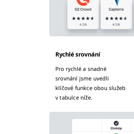
Rych­lé srovnání
Pro rych­lé a snad­né
srovnání jsme uvedli
klíčové funkce obou služeb
v tab­ulce níže.