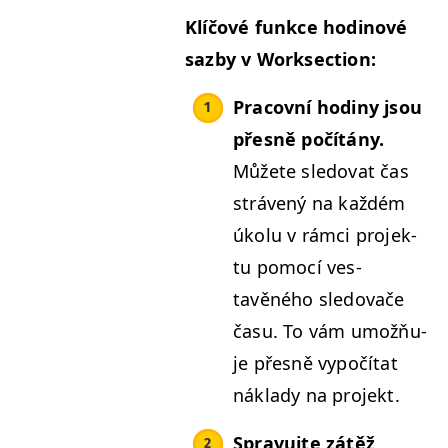
Klíčové funkce hodi­nové
saz­by v Worksection:
Pra­cov­ní hodiny jsou
přes­ně počítány.
Můžete sle­dovat čas
strávený na každém
úkolu v rám­ci pro­jek­
tu pomocí ves­
tavěného sle­dovače
času. To vám umožňu­
je přes­ně vypočí­tat
nák­la­dy na projekt.
Spravu­jte zátěž