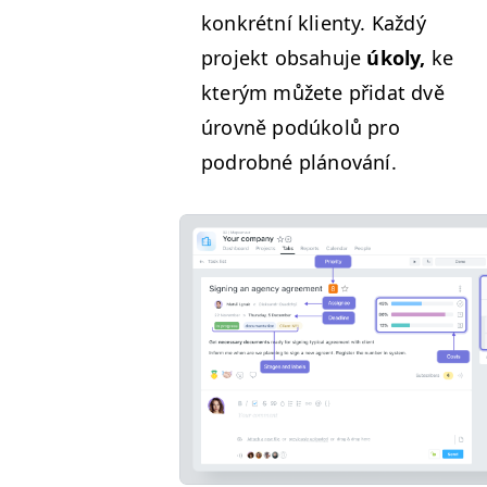
konkrét­ní klien­ty. Každý
pro­jekt obsahu­je
úkoly,
ke
kterým můžete při­dat dvě
úrovně podúkolů pro
podrob­né plánování.