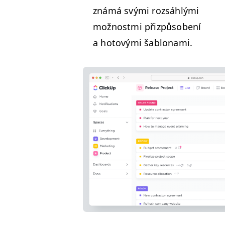
známá svý­mi rozsáh­lý­mi
možnos­t­mi přizpů­sobení
a hotový­mi šablonami.