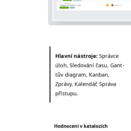
Hlavní nástro­je:
Správce
úloh, Sle­dování času, Gant­
tův dia­gram, Kan­ban,
Zprávy, Kalendář, Sprá­va
přístupu.
Hod­no­cení v katalozích