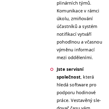
plinárních týmů.
Komu­nikace v rám­ci
úkolu, zmiňování
účast­níků a sys­tém
noti­fikací vytváří
pohodl­nou a včas­nou
výměnu infor­ma­cí
mezi odděleními.
Jste servis­ní
společnost
, která
hledá soft­ware pro
pod­poru hodi­nové
práce. Ves­tavěný sle­
dovač času vám