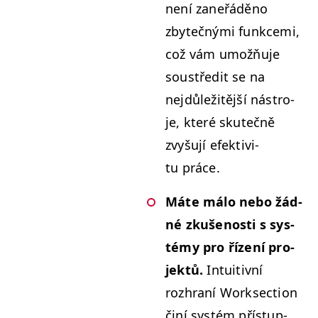
není zaneřáděno
zbytečný­mi funkce­mi,
což vám umožňu­je
soustřed­it se na
nejdůležitější nástro­
je, které skutečně
zvyšu­jí efek­tiv­i­
tu práce.
Máte málo nebo žád­
né zkušenos­ti s sys­
témy pro řízení pro­
jek­tů.
Intu­itivní
rozhraní Work­sec­tion
činí sys­tém přís­tup­