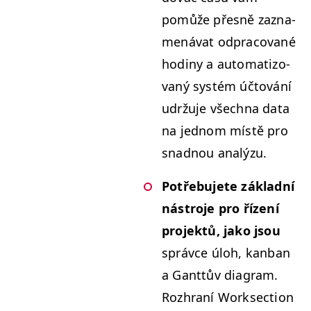
pomůže přes­ně zaz­na­
mená­vat odpra­co­v­ané
hodiny a autom­a­ti­zo­
vaný sys­tém účtování
udržu­je všech­na data
na jed­nom místě pro
snad­nou analýzu.
Potře­bu­jete zák­lad­ní
nástro­je pro řízení
pro­jek­tů, jako jsou
správce úloh, kan­ban
a Gant­tův dia­gram.
Rozhraní Work­sec­tion