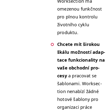
Work­sec­tion má
omezenou funkčnost
pro plnou kon­trolu
živ­ot­ního cyk­lu
produktu.
Chcete mít širok­ou
škálu možnos­tí adap­
tace funkcional­i­ty na
vaše obchod­ní pro­
cesy
a pra­co­v­at se
šablon­a­mi. Work­sec­
tion nen­abízí žád­né
hotové šablony pro
orga­ni­zaci práce