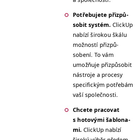
Potře­bu­jete přizpů­
so­bit sys­tém.
Click­Up
nabízí širok­ou škálu
možnos­tí přizpů­
sobení. To vám
umožňu­je přizpů­so­bit
nástro­je a pro­cesy
speci­fick­ým potře­bám
vaší společnosti.
Chcete pra­co­v­at
s hotový­mi šablon­a­
mi.
Click­Up nabízí
široký výběr pře­dem