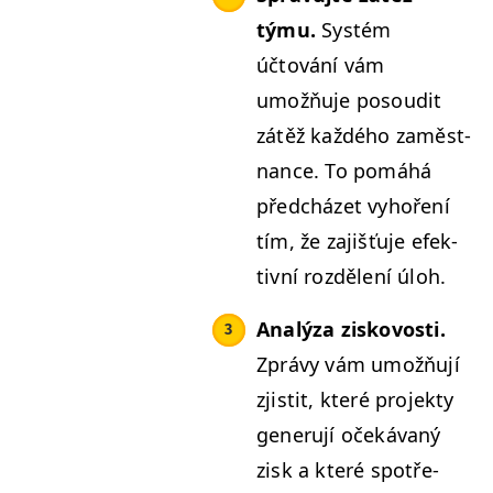
týmu.
Sys­tém
účtování vám
umožňu­je posou­dit
zátěž každého zaměst­
nance. To pomáhá
před­cházet vyhoření
tím, že zajišťu­je efek­
tivní rozdělení úloh.
Analýza ziskovosti.
Zprávy vám umožňu­jí
zjis­tit, které pro­jek­ty
generu­jí očeká­vaný
zisk a které spotře­