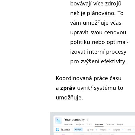
bová­va­jí více zdro­jů,
než je plánováno. To
vám umožňu­je včas
uprav­it svou cen­ovou
poli­tiku nebo opti­mal­
i­zo­vat interní pro­cesy
pro zvýšení efektivity.
Koordi­no­vaná práce
času
a
zpráv
uvnitř sys­té­mu to
umožňuje.