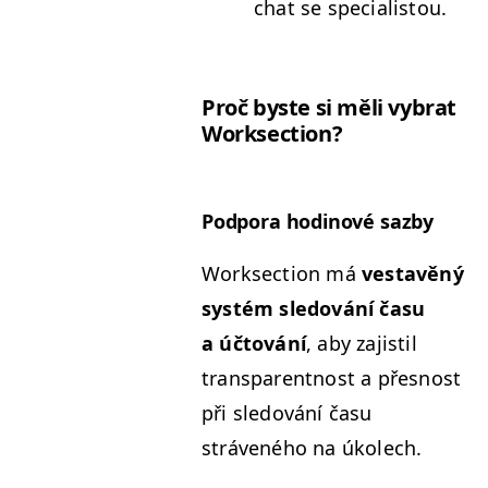
chat se specialistou.
Proč byste si měli vybrat
Worksection?
Pod­po­ra hodi­nové sazby
Work­sec­tion má
ves­tavěný
sys­tém sle­dování času
a účtování
, aby zajis­til
trans­par­ent­nost a přes­nost
při sle­dování času
stráveného na úkolech.