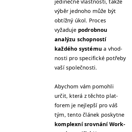
jedinečné vlast­nos­ti, takže
výběr jed­no­ho může být
obtížný úkol. Pro­ces
vyžadu­je
podrob­nou
analýzu schop­nos­tí
každého sys­té­mu
a vhod­
nos­ti pro speci­fické potře­by
vaší společnosti.
Aby­chom vám pomohli
určit, která z těch­to plat­
forem je nejlepší pro váš
tým, ten­to článek poskytne
kom­plexní srovnání Work­