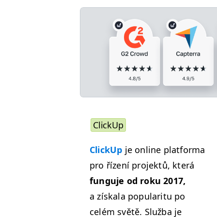
Click­Up
Click­Up
je online plat­for­ma
pro řízení pro­jek­tů, která
fun­gu­je od roku 2017,
a získala pop­u­lar­itu po
celém světě. Služ­ba je