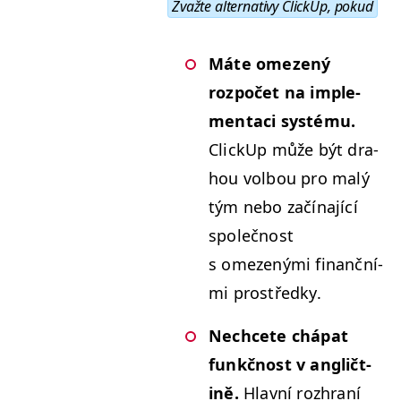
Zvažte alter­na­tivy Click­Up, pokud
Máte omezený
rozpočet na imple­
mentaci sys­té­mu.
Click­Up může být dra­
hou vol­bou pro malý
tým nebo začí­na­jící
společnost
s omezený­mi finanční­
mi prostředky.
Nechcete chá­pat
funkčnost v angličt­
ině.
Hlavní rozhraní