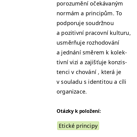
porozumění očeká­vaným
nor­mám a prin­cipům.
To
pod­poru­je soudrž­nou
a poz­i­tivní pra­cov­ní kul­tu­ru,
usměrňu­je rozhodování
a jed­nání směrem k kolek­
tivní vizi a zajišťu­je konzis­
ten­ci v chování
, která je
v souladu s iden­ti­tou a cíli
organizace.
Otázky k položení:
Etické prin­cipy