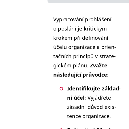
Vypra­cov­ání prohlášení
o poslání je kri­t­ick­ým
krokem při defi­nování
účelu orga­ni­zace a ori­en­
tačních prin­cipů v strate­
gick­ém plánu.
Zvažte
násle­du­jící průvodce:
Iden­ti­fiku­jte zák­lad­
ní účel:
Vyjádřete
zásad­ní důvod exis­
tence organizace.