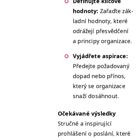
Defin­u­jte klíčové
hod­no­ty:
Zařaďte zák­
lad­ní hod­no­ty, které
odráže­jí přesvědčení
a prin­cipy organizace.
Vyjádřete aspirace:
Přede­jte požadovaný
dopad nebo přínos,
který se orga­ni­zace
snaží dosáhnout.
Očeká­vané výsled­ky
Stručné a inspiru­jící
prohlášení o poslání, které