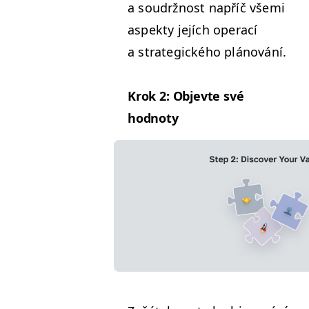
a soudržnost napříč vše­mi
aspek­ty jejích oper­ací
a strate­gick­ého plánování.
Krok 2: Objevte své
hodnoty