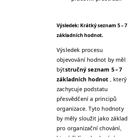
Výsledek: Krátký sez­nam 5 – 7
zák­lad­ních hodnot.
Výsledek pro­ce­su
objevování hod­not by měl
být
stručný sez­nam 5 – 7
zák­lad­ních hod­not
, který
zachy­cu­je pod­statu
přesvědčení a prin­cipů
orga­ni­zace. Tyto hod­no­ty
by měly sloužit jako zák­lad
pro orga­ni­za­ční chování,