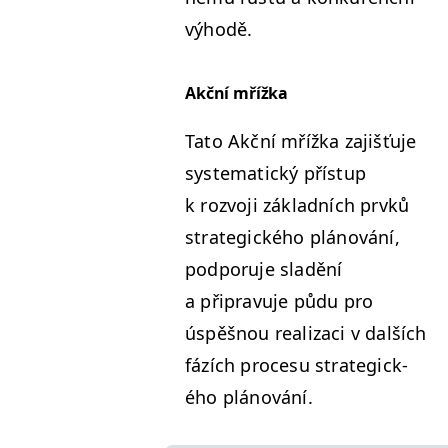
výhodě.
Akční mříž­ka
Tato Akční mříž­ka zajišťu­je
sys­tem­at­ický příst­up
k rozvo­ji zák­lad­ních prvků
strate­gick­ého plánování,
pod­poru­je sladění
a připravu­je půdu pro
úspěš­nou real­izaci v dalších
fázích pro­ce­su strate­gick­
ého plánování.