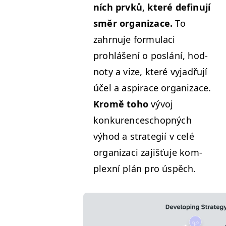
ních prvků, které defin­u­jí
směr orga­ni­zace.
To
zahrnu­je for­mu­laci
prohlášení o poslání, hod­
no­ty a vize, které vyjadřu­jí
účel a aspirace orga­ni­zace.
Kromě toho
vývoj
konkurenceschop­ných
výhod a strate­gií v celé
orga­ni­zaci zajišťu­je kom­
plexní plán pro úspěch.