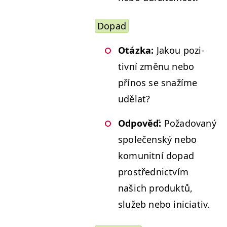
Dopad
Otáz­ka:
Jak­ou poz­i­
tivní změnu nebo
přínos se snažíme
udělat?
Odpověď:
Požadovaný
společen­ský nebo
komu­nit­ní dopad
prostřed­nictvím
našich pro­duk­tů,
služeb nebo iniciativ.