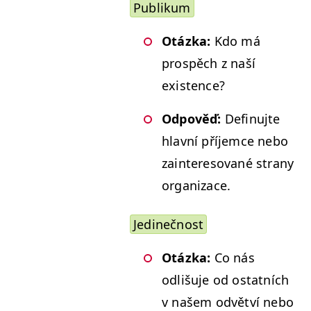
Pub­likum
Otáz­ka:
Kdo má
prospěch z naší
existence?
Odpověď:
Defin­u­jte
hlavní pří­jem­ce nebo
zain­tereso­vané strany
organizace.
Jedinečnost
Otáz­ka:
Co nás
odlišu­je od ostat­ních
v našem odvětví nebo