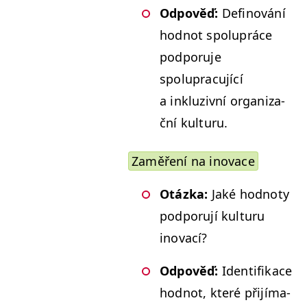
Odpověď:
Defi­nování
hod­not spolupráce
pod­poru­je
spolupracu­jící
a inkluzivní orga­ni­za­
ční kulturu.
Zaměření na inovace
Otáz­ka:
Jaké hod­no­ty
pod­poru­jí kul­tu­ru
inovací?
Odpověď:
Iden­ti­fikace
hod­not, které při­jí­ma­