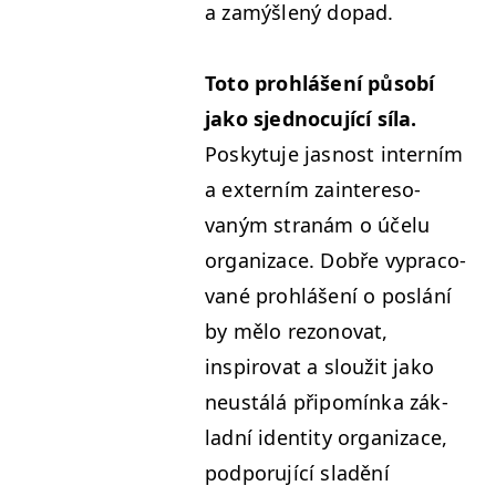
a zamýšlený dopad.
Toto prohlášení působí
jako sjed­nocu­jící síla.
Posky­tu­je jas­nost interním
a externím zain­tereso­
vaným stranám o účelu
orga­ni­zace. Dobře vypra­co­
v­ané prohlášení o poslání
by mělo rezono­vat,
inspirovat a sloužit jako
neustálá připomín­ka zák­
lad­ní iden­ti­ty orga­ni­zace,
pod­poru­jící sladění