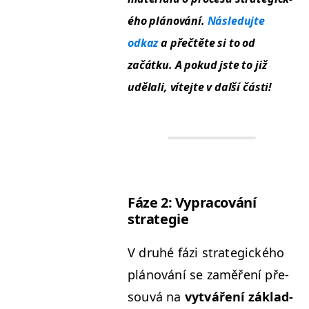
ého plánování.
Násle­du­jte
odkaz
a přečtěte si to od
začátku. A pokud jste to již
udělali, víte­jte v další části!
Fáze 2: Vypra­cov­ání
strategie
V druhé fázi strate­gick­ého
plánování se zaměření pře­
sou­vá na
vytváření zák­lad­