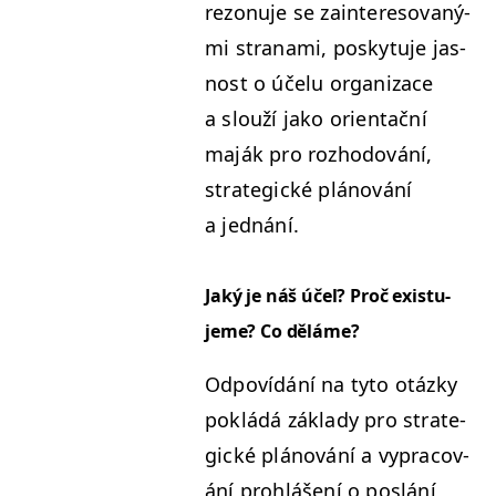
rezonu­je se zain­tereso­vaný­
mi strana­mi, posky­tu­je jas­
nost o účelu orga­ni­zace
a slouží jako ori­en­tační
maják pro rozhodování,
strate­gické plánování
a jednání.
Jaký je náš účel? Proč exis­tu­
jeme? Co děláme?
Odpovídání na tyto otázky
pok­ládá zák­la­dy pro strate­
gické plánování a vypra­cov­
ání prohlášení o poslání,