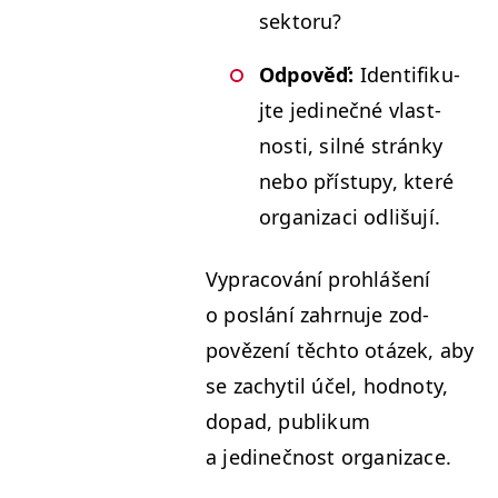
sektoru?
Odpověď:
Iden­ti­fiku­
jte jedinečné vlast­
nos­ti, sil­né stránky
nebo přís­tupy, které
orga­ni­zaci odlišují.
Vypra­cov­ání prohlášení
o poslání zahrnu­je zod­
povězení těch­to otázek, aby
se zachytil účel, hod­no­ty,
dopad, pub­likum
a jedinečnost organizace.