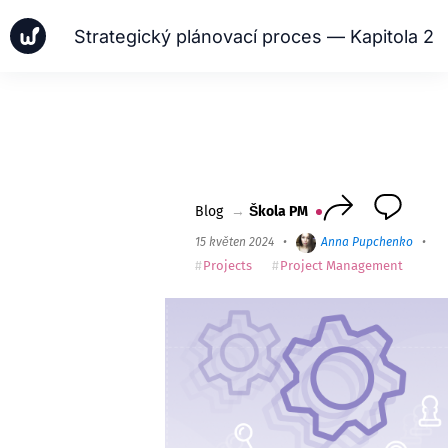
Strategický plánovací proces — Kapitola 2
Zprávy
Obchodní případy
Škola PM
Worksection Next
Blog
→
Škola PM
15 květen 2024
•
Anna Pupchenko
•
12
Projects
Project Management