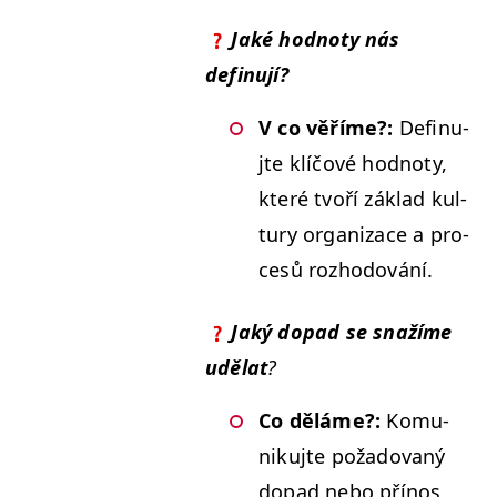
Jaké hod­no­ty nás
definují?
V co věříme?:
Defin­u­
jte klíčové hod­no­ty,
které tvoří zák­lad kul­
tu­ry orga­ni­zace a pro­
cesů rozhodování.
Jaký dopad se snažíme
udělat
?
Co děláme?:
Komu­
niku­jte požadovaný
dopad nebo přínos,