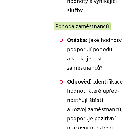
hod­no­ty a vynika­jící
služby.
Poho­da zaměstnanců
Otáz­ka:
Jaké hod­no­ty
pod­poru­jí poho­du
a spoko­jenost
zaměstnanců?
Odpověď:
Iden­ti­fikace
hod­not, které upřed­
nos­tňu­jí štěstí
a rozvoj zaměst­nanců,
pod­poru­je poz­i­tivní
pra­cov­ní prostředí.