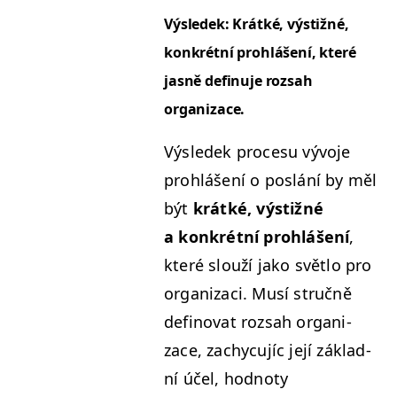
Výsledek: Krátké, výstižné,
konkrét­ní prohlášení, které
jas­ně defin­u­je rozsah
organizace.
Výsledek pro­ce­su vývo­je
prohlášení o poslání by měl
být
krátké, výstižné
a konkrét­ní prohlášení
,
které slouží jako svět­lo pro
orga­ni­zaci. Musí stručně
defi­no­vat rozsah orga­ni­
zace, zachy­cu­jíc její zák­lad­
ní účel, hod­no­ty