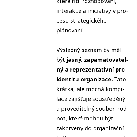
které řídí rozhodování,
inter­akce a ini­cia­tivy v pro­
ce­su strate­gick­ého
plánování.
Výsled­ný sez­nam by měl
být
jas­ný, zapam­a­to­vatel­
ný a reprezen­ta­tivní pro
iden­ti­tu orga­ni­zace.
Tato
krátká, ale moc­ná kom­pi­
lace zajišťu­je soustředěný
a proveditel­ný sou­bor hod­
not, které mohou být
zakotve­ny do orga­ni­za­ční