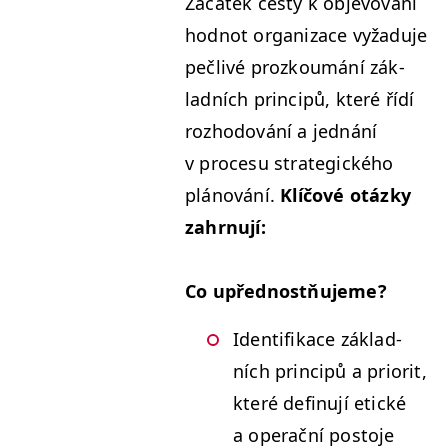
Začátek ces­ty k objevování
hod­not orga­ni­zace vyžadu­je
pečlivé prozk­oumání zák­
lad­ních prin­cipů, které řídí
rozhodování a jed­nání
v pro­ce­su strate­gick­ého
plánování.
Klíčové otázky
zahrnují:
Co upřed­nos­tňu­jeme?
Iden­ti­fikace zák­lad­
ních prin­cipů a pri­or­it,
které defin­u­jí etické
a oper­ační pos­to­je