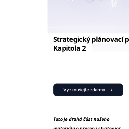
Strategický plánovací 
Kapitola 2
Vyzkoušejte zdarma
Toto je druhá část naše­ho
mater­iálu o pro­ce­su strate­gick­