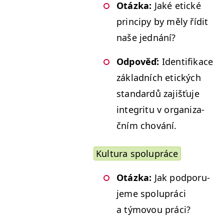
Otáz­ka:
Jaké etické
prin­cipy by měly řídit
naše jednání?
Odpověď:
Iden­ti­fikace
zák­lad­ních etick­ých
stan­dardů zajišťu­je
integritu v orga­ni­za­
čním chování.
Kul­tura spolupráce
Otáz­ka:
Jak pod­poru­
jeme spoluprá­ci
a týmovou práci?