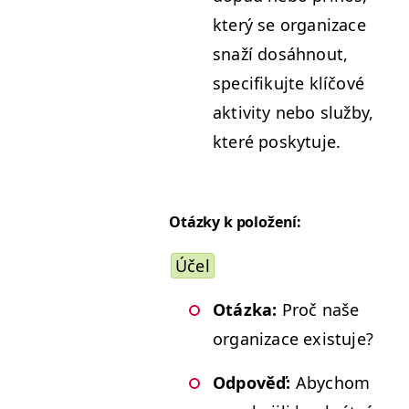
který se orga­ni­zace
snaží dosáh­nout,
speci­fiku­jte klíčové
aktiv­i­ty nebo služ­by,
které poskytuje.
Otázky k položení:
Účel
Otáz­ka:
Proč naše
orga­ni­zace existuje?
Odpověď:
Aby­chom