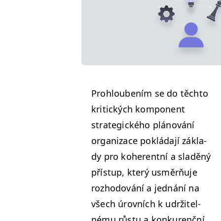
Prohloubením se do těch­to
kri­t­ick­ých kom­po­nent
strate­gick­ého plánování
orga­ni­zace pok­lá­da­jí zák­la­
dy pro koher­ent­ní a sladěný
příst­up, který usměrňu­je
rozhodování a jed­nání na
všech úrovních k udržitel­
né­mu růs­tu a konkurenční