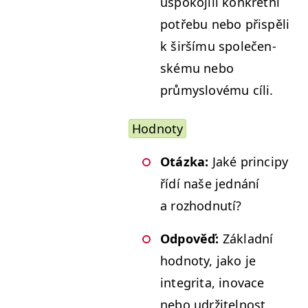
uspoko­jili konkrét­ní
potře­bu nebo přis­pěli
k širší­mu společen­
ské­mu nebo
průmyslové­mu cíli.
Hod­no­ty
Otáz­ka:
Jaké prin­cipy
řídí naše jed­nání
a rozhodnutí?
Odpověď:
Zák­lad­ní
hod­no­ty, jako je
integri­ta, ino­vace
nebo udržitelnost.