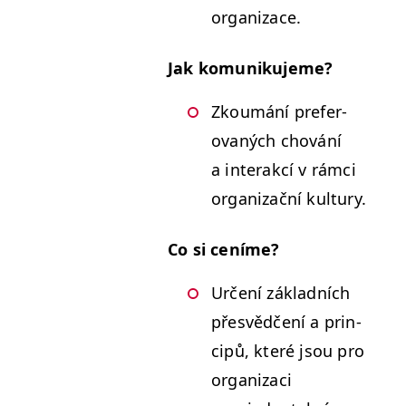
organizace.
Jak komu­niku­jeme?
Zkoumání prefer­
ovaných chování
a inter­akcí v rám­ci
orga­ni­za­ční kultury.
Co si ceníme?
Určení zák­lad­ních
přesvědčení a prin­
cipů, které jsou pro
orga­ni­zaci