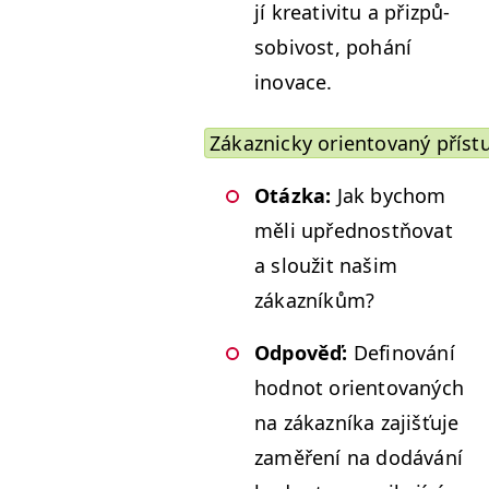
jí kreativ­i­tu a přizpů­
so­bivost, pohání
inovace.
Zákaznicky ori­en­to­vaný příst
Otáz­ka:
Jak bychom
měli upřed­nos­tňo­vat
a sloužit našim
zákazníkům?
Odpověď:
Defi­nování
hod­not ori­en­to­vaných
na zákazní­ka zajišťu­je
zaměření na dodávání