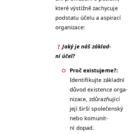
které výstižně zachy­cu­je
pod­statu účelu a aspirací
organizace:
Jaký je náš zák­lad­
ní účel?
Proč exis­tu­jeme?:
Iden­ti­fiku­jte zák­lad­ní
důvod exis­tence orga­
ni­zace, zdůrazňu­jící
její širší společen­ský
nebo komu­nit­
ní dopad.