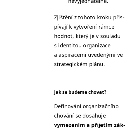
nevyjednatelné.
Zjištění z toho­to kroku přis­
pí­va­jí k vytvoření rám­ce
hod­not, který je v souladu
s iden­ti­tou orga­ni­zace
a aspirace­mi uve­dený­mi ve
strate­gick­ém plánu.
Jak se budeme chovat?
Defi­nování orga­ni­za­čního
chování se dosahu­je
vymezením a při­jetím zák­