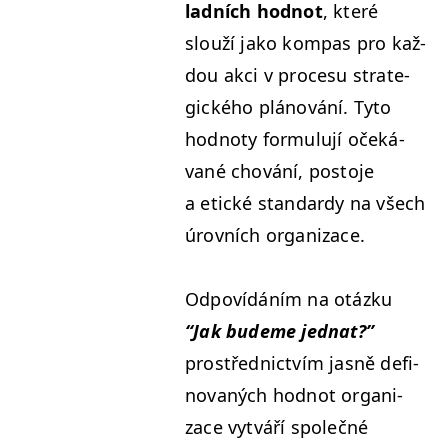
lad­ních hod­not
, které
slouží jako kom­pas pro kaž­
dou akci v pro­ce­su strate­
gick­ého plánování. Tyto
hod­no­ty for­mu­lu­jí očeká­
vané chování, pos­to­je
a etické stan­dardy na všech
úrovních organizace.
Odpovídáním na otázku
“
Jak budeme jed­nat?”
prostřed­nictvím jas­ně defi­
no­vaných hod­not orga­ni­
zace vytváří společné