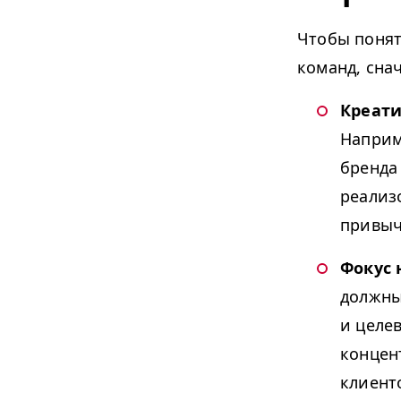
Чтобы понят
команд, сна
Креати
Наприм
бренда
реализо
привыч
Фокус 
должны
и целе
концен
клиент