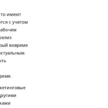
сто имеют
тся с учетом
рабочем
релиз
орый вовремя
актуальным.
ыть
ремя.
кетинговые
другими
иками