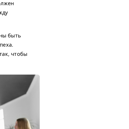
олжен
жду
ны быть
пеха.
так, чтобы