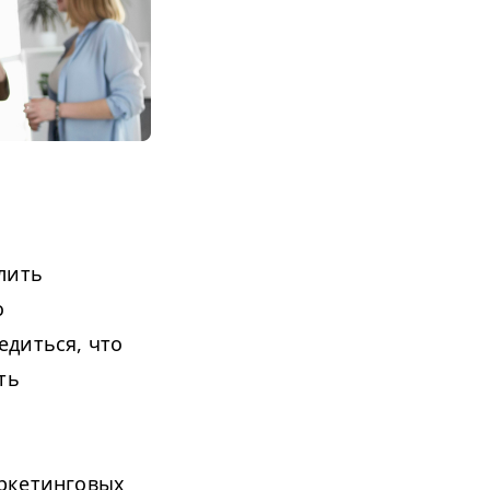
лить
о
едиться, что
ть
аркетинговых