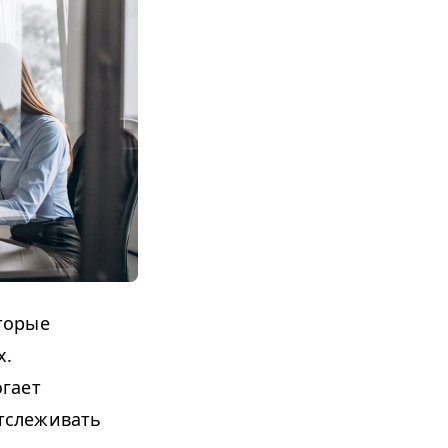
торые
х.
огает
тслеживать