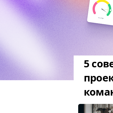
5 сов
прое
кома