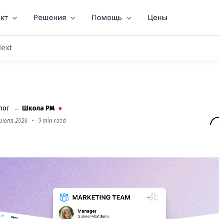
кт
Решения
Помощь
Цены
Next
тами для маркетинговых команд
лог
→
Школа PM
 июля 2026
•
9 min read