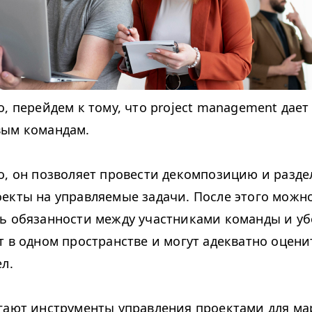
, перейдем к тому, что project management дает
вым командам.
о, он позволяет провести декомпозицию и разде
екты на управляемые задачи. После этого можн
ь обязанности между участниками команды и уб
т в одном пространстве и могут адекватно оцени
л.
гают инструменты управления проектами для м