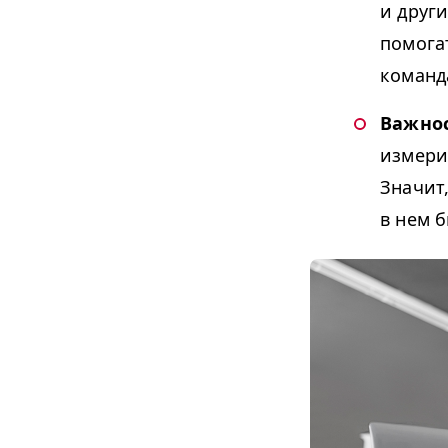
и друг
помога
команд
Важнос
измери
Значит
в нем 