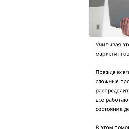
Учитывая это
маркетинго
Прежде всег
сложные про
распределит
все работаю
состояние де
В этом помо