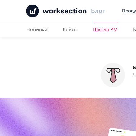
worksection
Блог
Проду
Новинки
Кейсы
Школа PM
5 советов по управлению проек
Б
6