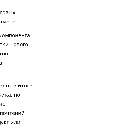
нговых
ктивов:
компонента.
тки нового
жно
а
кты в итоге
чика, но
но
дпочтений
дукт или