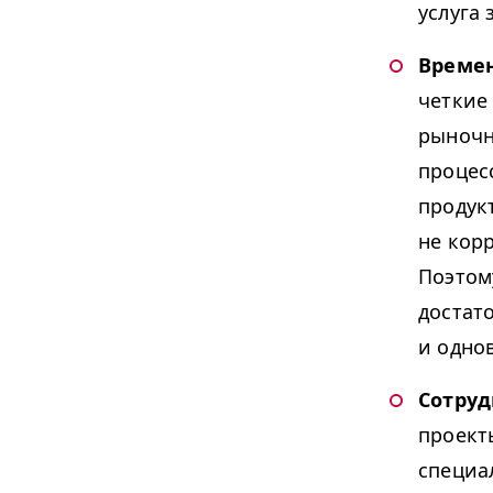
услуга
Време
четкие
рыночн
процес
продук
не кор
Поэтом
достат
и одно
Сотруд
проект
специа