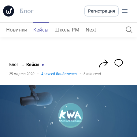
Блог
Регистрация
Новинки
Кейсы
Школа PM
Next
KWA Sound Production
: как Worksection 
Блог
→
Кейсы
25 марта 2020
•
Алексей Бондаренко
•
6 min read