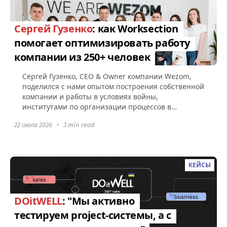
Сергей Гузенко
: как Worksection
помогает оптимизировать работу
компании из 250+ человек
Сергей Гузенко, СEO & Owner компании Wezom,
поделился с нами опытом построения собственной
компании и работы в условиях войны,
институтами по организации процессов в
Worksection, а также советами по поводу...
22 июля 2026
•
3 min read
КЕЙСЫ
DOitWELL
: "Мы активно
тестируем project-системы, а с