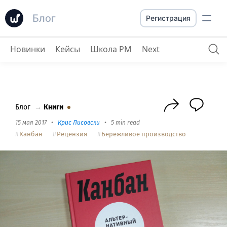
Блог
Регистрация
Новинки
Кейсы
Школа PM
Next
Обзор книги Дэвида Андерсона "Канбан
Блог
→
Книги
15 мая 2017
•
Крис Лисовски
•
5 min read
Канбан
Рецензия
Бережливое производство