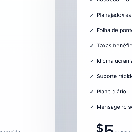
Planejado/rea
Folha de pont
Taxas benéfi
Idioma ucrani
Suporte rápid
Plano diário
Mensageiro se
5
r usuário
preço m