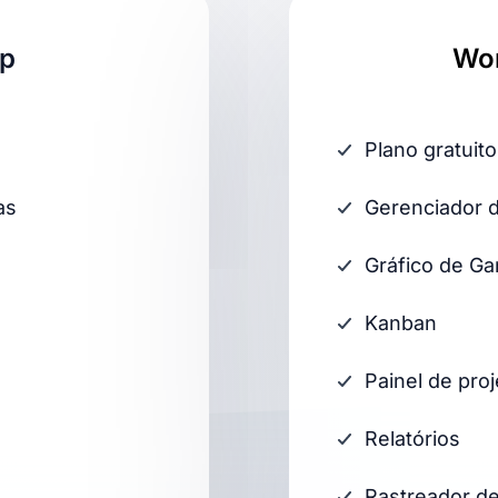
Up
Wor
Plano gratuito
as
Gerenciador d
Gráfico de Ga
Kanban
Painel de pro
Relatórios
Rastreador d