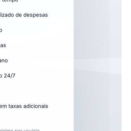
lizado de despesas
o
cas
ano
o 24/7
m taxas adicionais
ínimo por usuário