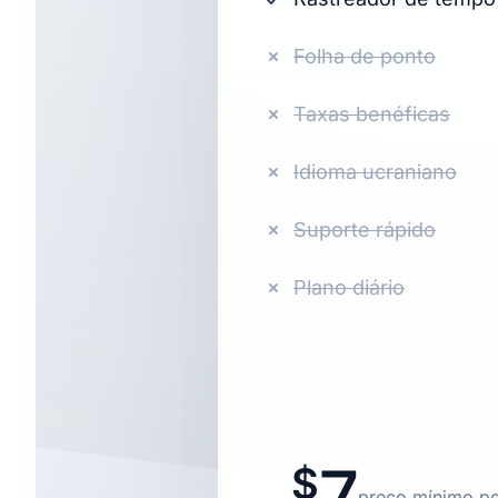
Folha de ponto
Taxas benéficas
Idioma ucraniano
Suporte rápido
Plano diário
7
preço mínimo po