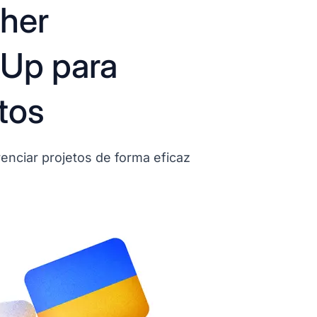
lher
kUp para
tos
nciar projetos de forma eficaz