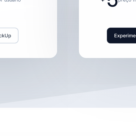
ickUp
Experime