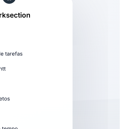
ksection
e tarefas
ntt
jetos
e tempo