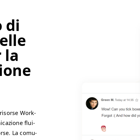
 di
elle
 la
ione
a
e risorse Work­
­cazione flu­i­
sorse. La comu­