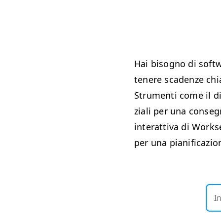
Hai bisog­no di soft­w
tenere sca­den­ze chi
Stru­men­ti come il d
ziali per una con­seg­n
inter­at­ti­va di Work­
per una piani­fi­cazi