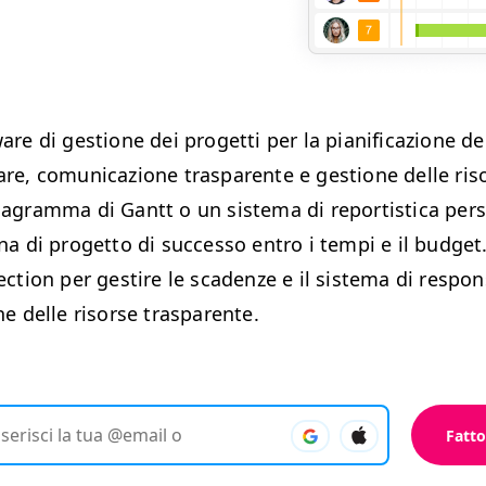
are di ges­tione dei prog­et­ti per la piani­fi­cazione 
are, comu­ni­cazione traspar­ente e ges­tione delle riso
ia­gram­ma di Gantt o un sis­tema di repor­tis­ti­ca per
a di prog­et­to di suc­ces­so entro i tem­pi e il bud­get. 
sec­tion per gestire le sca­den­ze e il sis­tema di respon­s­
one delle risorse trasparente.
Fatto