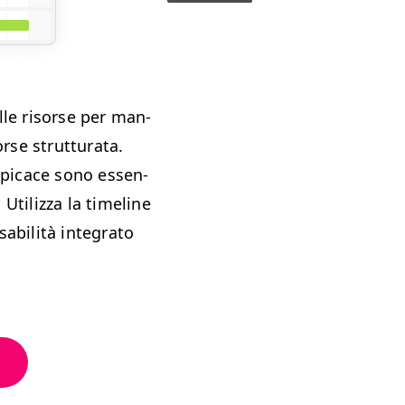
delle risorse per man­
rse strut­tura­ta.
­spi­cace sono essen­
Uti­liz­za la time­line
abil­ità inte­gra­to