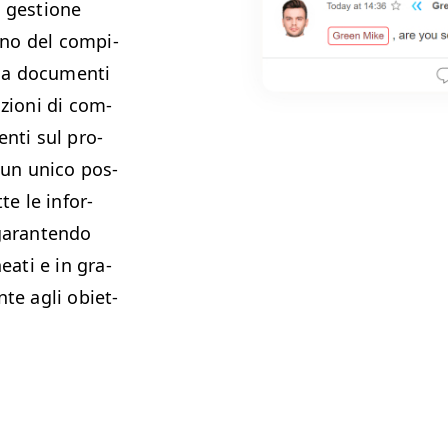
i ges­tione
r­no del com­pi­
­ga doc­u­men­ti
azioni di com­
en­ti sul pro­
n un uni­co pos­
te le infor­
garan­ten­do
eati e in gra­
nte agli obi­et­