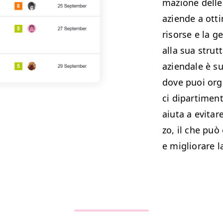
mazione delle 
aziende a ottim
risorse e la ges
alla sua strut­
azien­dale è sud­
dove puoi orga­
ci dipar­ti­men­ti
aiu­ta a evitare
zo, il che può 
e miglio­rare l