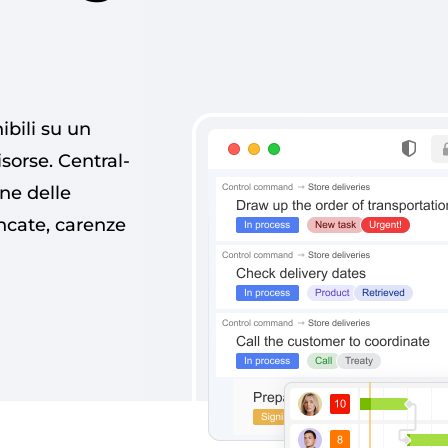
i­bili su un
isorse. Cen­tral­
ione delle
n­cate, caren­ze