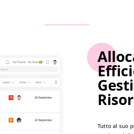
Allo
Effic
Gesti
Riso
Tut­to al suo p