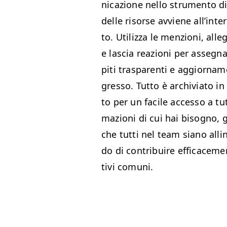
ni­cazione nel­lo stru­men­to d
delle risorse avviene all’in­te
to. Uti­liz­za le men­zioni, alle
e las­cia reazioni per asseg­n
pi­ti traspar­en­ti e aggior­na­m
gres­so. Tut­to è archivi­a­to i
to per un facile acces­so a tut
mazioni di cui hai bisog­no, 
che tut­ti nel team siano allin
do di con­tribuire effi­cace­me
tivi comuni.