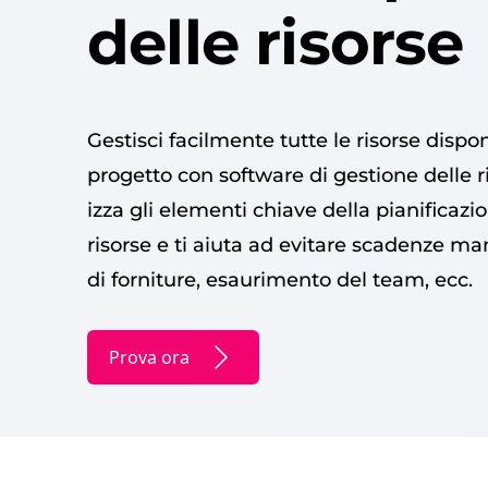
delle risorse
Gestis­ci facil­mente tutte le risorse dispon
prog­et­to con soft­ware di ges­tione delle r
iz­za gli ele­men­ti chi­ave del­la piani­fi­caz
risorse e ti aiu­ta ad evitare sca­den­ze ma
di for­ni­ture, esauri­men­to del team, ecc.
Prova ora