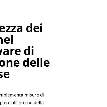
ezza dei
nel
are di
one delle
se
imple­men­ta mis­ure di
lete all’in­ter­no del­la