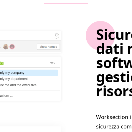
Sicur
dati 
softw
gesti
risor
Work­sec­tion 
sicurez­za com­p