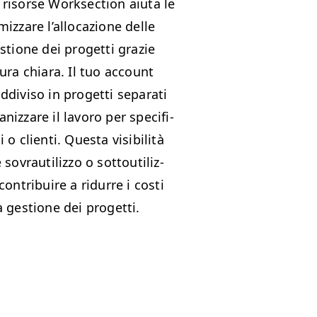
risorse Work­sec­tion aiu­ta le
iz­zare l’al­lo­cazione delle
­tione dei prog­et­ti gra­zie
tura chiara. Il tuo account
di­vi­so in prog­et­ti sep­a­rati
niz­zare il lavoro per speci­fi­
 o cli­en­ti. Ques­ta vis­i­bil­ità
 sovrauti­liz­zo o sot­touti­liz­
con­tribuire a ridurre i costi
a ges­tione dei progetti.