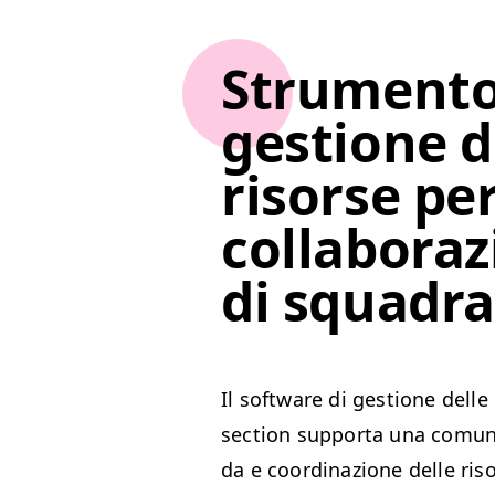
Strumento
gestione d
risorse per
collaboraz
di squadr
Il soft­ware di ges­tione dell
sec­tion sup­por­ta una comu­ni
da e coor­di­nazione delle ri