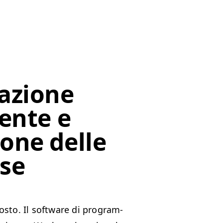
cazione
iente e
one delle
rse
os­to. Il soft­ware di pro­gram­