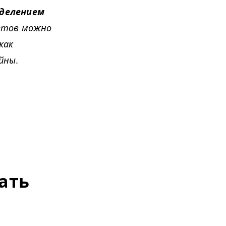
делением
етов можно
как
йны.
ать