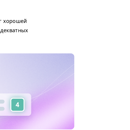
ог хорошей
адекватных