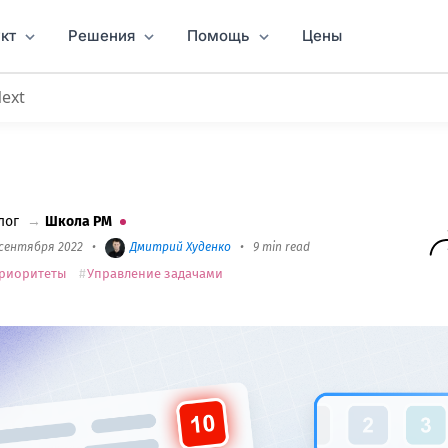
кт
Решения
Помощь
Цены
Next
ты, когда важно все
лог
→
Школа PM
 сентября 2022
•
Дмитрий Худенко
•
9 min read
риоритеты
Управление задачами