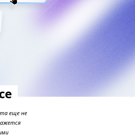
се
ота еще не
кажется
ими