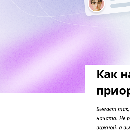
Как н
приор
Бывает так,
начата. Не 
важной, а в