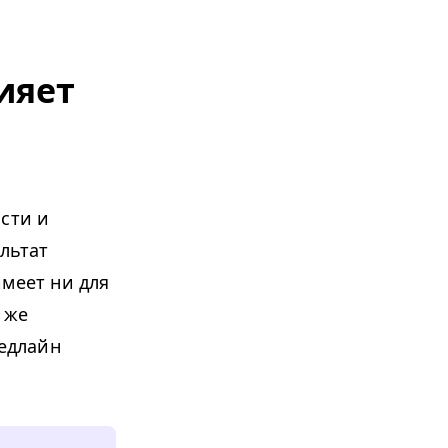
ияет
сти и
ультат
имеет ни для
 же
дедлайн