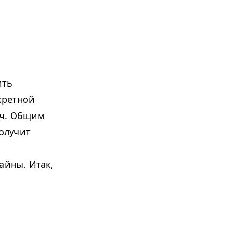
ить
кретной
ач. Общим
получит
айны. Итак,