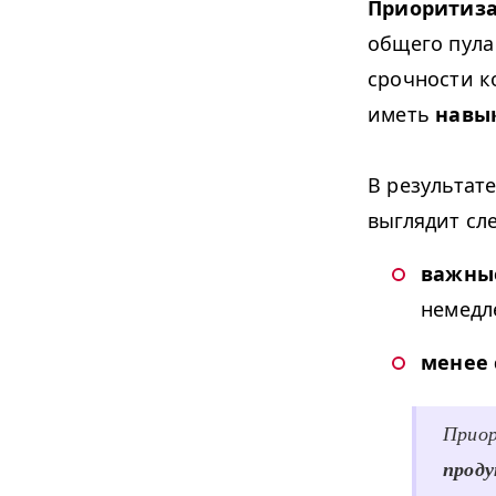
Приоритиза
общего пула
срочности к
иметь
навы
В результат
выглядит с
важные
немедле
менее 
Приор
прод