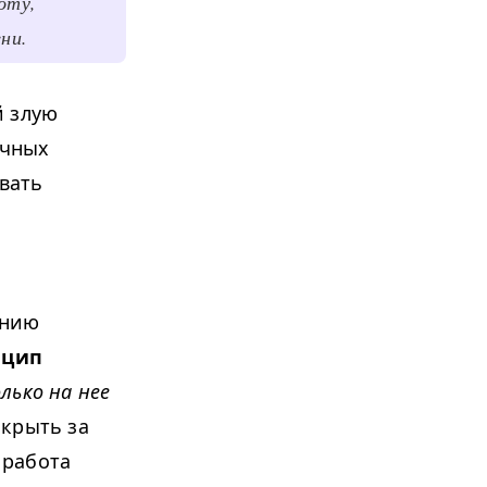
оту,
ени.
й злую
ичных
евать
ению
нцип
лько на нее
крыть за
 работа