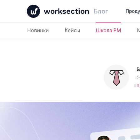
worksection
Блог
Проду
Новинки
Кейсы
Школа PM
Как назначать задачам приорите
Б
6
П