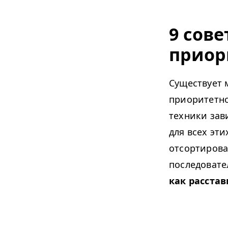
9 сове
приор
Существует 
приоритетно
техники зав
для всех эти
отсортирова
последовате
как расста