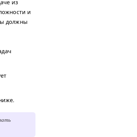
аче из
сложности и
ды должны
адач
ует
ниже.
вать