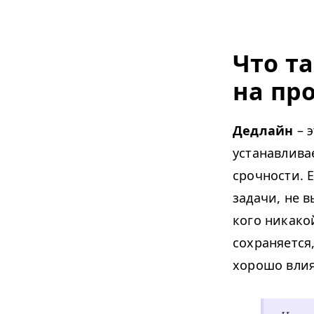
Что т
на пр
Дедлайн
– 
устанавлива
срочности. 
задачи, не 
кого никако
сохраняется
хорошо влия