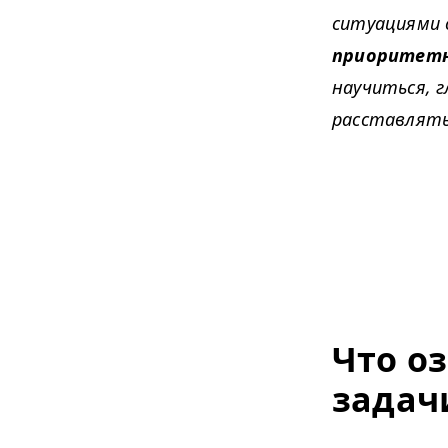
ситуациями 
приоритетн
научиться, 
расставлять
Что о
задач