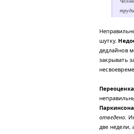
Челов
труди
Неправильно
шутку.
Недо
дедлайнов м
закрывать за
несвоевреме
Переоценка
неправильны
Паркинсона
отведено.
Ин
две недели, 