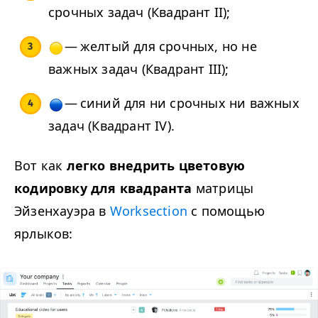
срочных задач (Квадрант
II
);
— желтый для срочных, но не
важных задач (Квадрант
III
);
— синий для ни срочных ни важных
задач (Квадрант
IV
).
Вот как
легко внедрить цветовую
кодировку для квадранта
матрицы
Эйзенхауэра в
Work­sec­tion
с помощью
ярлыков: