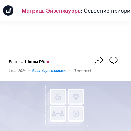
Матрица Эйзенхауэра
: Освоение приоритизации задач для управления временем
Новинки
Кейсы
Школа PM
Next
Блог
→
Школа PM
1 мая 2024
•
Анна Коросташовец
•
11 min read