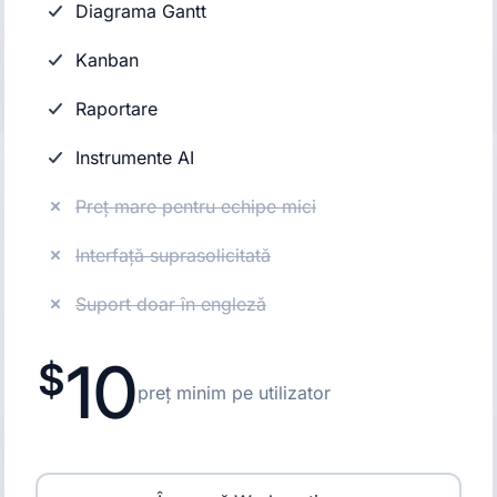
Diagrama Gantt
Kanban
Raportare
Instrumente AI
Preț mare pentru echipe mici
Interfață suprasolicitată
Suport doar în engleză
10
preț minim pe utilizator