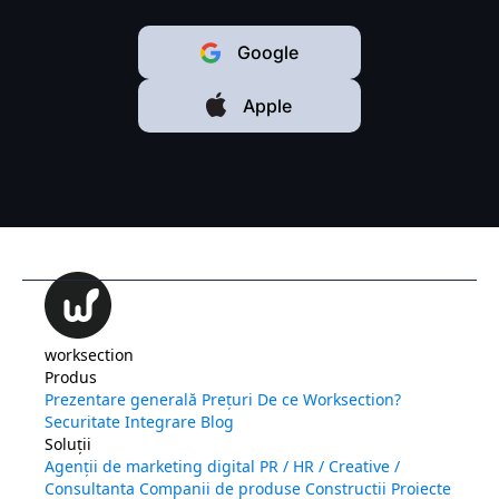
Google
Apple
worksection
Produs
Prezentare generală
Prețuri
De ce Worksection?
Securitate
Integrare
Blog
Soluții
Agenții de marketing digital
PR / HR / Creative /
Consultanta
Companii de produse
Constructii
Proiecte