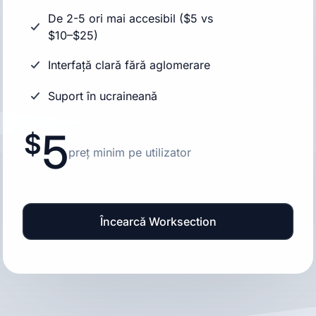
De 2-5 ori mai accesibil ($5 vs
$10–$25)
Interfață clară fără aglomerare
Suport în ucraineană
5
preț minim pe utilizator
Încearcă Worksection