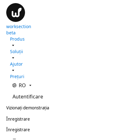
worksection
beta
Produs
Soluții
Ajutor
Prețuri
RO
Autentificare
Vizionați demonstrația
Înregistrare
Înregistrare