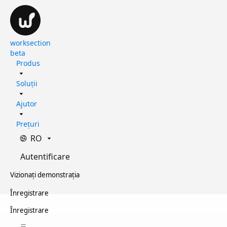
worksection
beta
Produs
Soluții
Ajutor
Prețuri
RO
Autentificare
Vizionați demonstrația
Înregistrare
Înregistrare