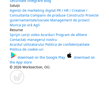
Securitate
Integrare
Blog
Soluții
Agenții de marketing digital
PR / HR / Creative /
Consultanta
Companii de produse
Constructii
Proiecte
guvernamentale/sociale
Management de proiect
Munca pe oră
Agil
Resurse
Sprijin
Lecții video
Acorduri
Program de afiliere
Contactați managerul nostru
Acordul utilizatorului
Politica de confidențialitate
Politica de cookie-uri
download on the
Google Play
download on
the
App store
© 2026 Worksection, OÜ.