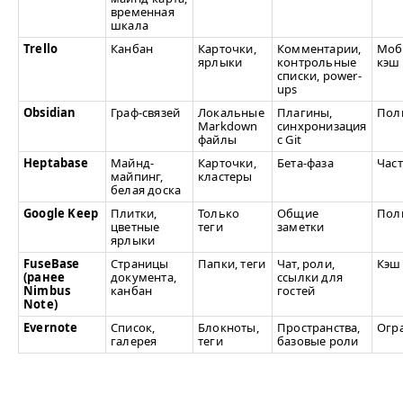
временная
шкала
Trello
Канбан
Карточки,
Комментарии,
Моб
ярлыки
контрольные
кэш
списки, power-
ups
Obsidian
Граф-связей
Локальные
Плагины,
Пол
Markdown
синхронизация
файлы
с Git
Heptabase
Майнд-
Карточки,
Бета-фаза
Час
майпинг,
кластеры
белая доска
Google Keep
Плитки,
Только
Общие
Пол
цветные
теги
заметки
ярлыки
FuseBase
Страницы
Папки, теги
Чат, роли,
Кэш
(ранее
документа,
ссылки для
Nimbus
канбан
гостей
Note)
Evernote
Список,
Блокноты,
Пространства,
Огр
галерея
теги
базовые роли