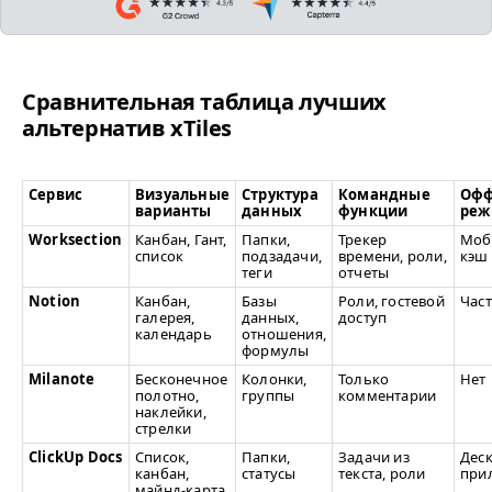
Сравнительная таблица лучших
альтернатив xTiles
Сервис
Визуальные
Структура
Командные
Офф
варианты
данных
функции
реж
Worksection
Канбан, Гант,
Папки,
Трекер
Моб
список
подзадачи,
времени, роли,
кэш
теги
отчеты
Notion
Канбан,
Базы
Роли, гостевой
Час
галерея,
данных,
доступ
календарь
отношения,
формулы
Milanote
Бесконечное
Колонки,
Только
Нет
полотно,
группы
комментарии
наклейки,
стрелки
ClickUp Docs
Список,
Папки,
Задачи из
Дес
канбан,
статусы
текста, роли
при
майнд-карта,