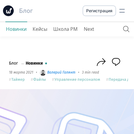
Блог
Регистрация
Новинки
Кейсы
Школа PM
Next
Обновление таймера, передача дел и видимость Файлов
Блог
→
Новинки
18 марта 2021
•
Валерий Галянт
•
3 min read
Таймер
Файлы
Управление персоналом
Передача дел