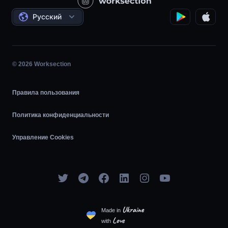
Соглашения
Почасовая работа
Русский
Планировщик задач
Диаграмма Ганта
© 2026 Worksection
Agile
Правила пользования
Политика конфиденциальности
Управление Cookies
Ukraine
Made in
Love
with