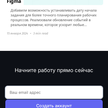
Figma
Добавили возможность устанавливать дату начала
задания для более точного планирования рабочих
процессов. Реализовали обновление событий в
реальном времени, которое ускорит любые
взаимодействия в аккаунте и добавили
15 января 2024
•
3 min read
интеграцию с Figma.
Начните работу прямо сейчас
Создать аккаунт