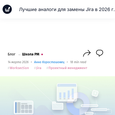
Лучшие аналоги 
Новинки
Кейсы
Школа PM
Next
Блог
→
Школа PM
14 марта 2026
•
Анна Коросташовец
•
18 min read
Worksection
Jira
Проектный менеджмент