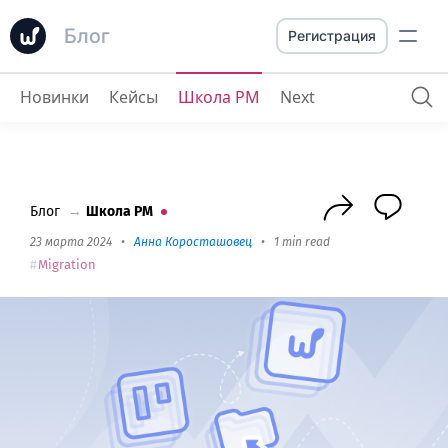
Блог
Регистрация
Новинки
Кейсы
Школа PM
Next
Как мигрировать из Trello в Worksection одним кликом?
Блог
→
Школа PM
23 марта 2024
•
Анна Коросташовец
•
1 min read
Migration