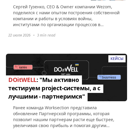
Сергей Гузенко, СEO & Owner компании Wezom,
поделился с нами опытом построения собственной
компании и работы в условиях войны,
институтами по организации процессов в
Worksection, а также советами по поводу...
22 июля 2026
•
3 min read
КЕЙСЫ
DOitWELL
: "Мы активно
тестируем project-системы, а с
лучшими - партнеримся"
Ранее команда Worksection представила
обновление Партнерской программы, которая
позволит нашим партнерам расти еще быстрее,
увеличивая свою прибыль и помогая другим
компаниям эффективно управлять командами...