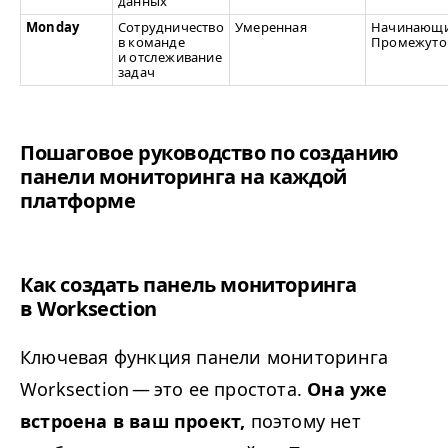
данных
Mon­day
Сотрудничество
Умеренная
Начинающи
в команде
Промежуто
и отслеживание
задач
Пошаговое руководство по созданию
панели мониторинга на каждой
платформе
Как создать панель мониторинга
в Worksection
Ключевая функция панели мониторинга
Work­sec­tion — это ее простота.
Она уже
встроена в ваш проект,
поэтому нет