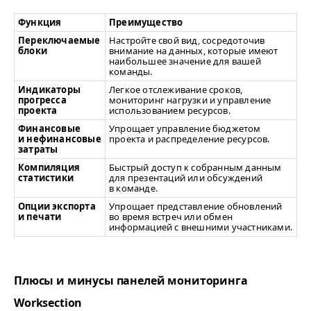
Функция
Преимущество
Переключаемые
Настройте свой вид, сосредоточив
блоки
внимание на данных, которые имеют
наибольшее значение для вашей
команды.
Индикаторы
Легкое отслеживание сроков,
прогресса
мониторинг нагрузки и управление
проекта
использованием ресурсов.
Финансовые
Упрощает управление бюджетом
и нефинансовые
проекта и распределение ресурсов.
затраты
Компиляция
Быстрый доступ к собранным данным
статистики
для презентаций или обсуждений
в команде.
Опции экспорта
Упрощает представление обновлений
и печати
во время встреч или обмен
информацией с внешними участниками.
Плюсы и минусы панелей мониторинга
Worksection