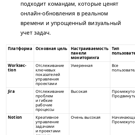
подходит командам, которые ценят
онлайн-обновления в реальном
времени и упрощенный визуальный
учет задач.
Платформа
Основная цель
Настраиваемость
Тип
панели
пользоват
мониторинга
Work­sec­
Отслеживание
Умеренная
Все
tion
ключевых
пользовате
показателей
управления
проектами
Jira
Отслеживание
Высокая
Промежуто
проблем
Продвинут
и гибкие
рабочие
процессы
Notion
Креативное
Очень высокая
Начинающи
управление
Промежуто
задачами
и проектами