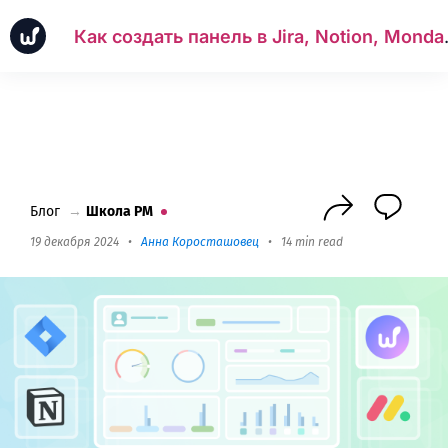
Как создать п
Новинки
Кейсы
Школа PM
Next
Блог
→
Школа PM
19 декабря 2024
•
Анна Коросташовец
•
14 min read