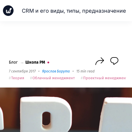
CRM и его виды, типы, предназначение
Новинки
Кейсы
Школа PM
Next
Блог
→
Школа PM
7 сентября 2017
•
Ярослав Борута
•
15 min read
Теория
Облачный менеджмент
Проектный менеджмент