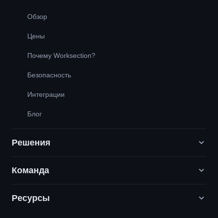
Обзор
Цены
Почему Worksection?
Безопасность
Интеграции
Блог
Решения
Команда
Digital-маркетинговые агентства
PR / HR / Креатив / Консалтинг
Ресурсы
Вакансии
Продуктовые компании
Наши ценности