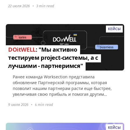
Worksection, а также советами по поводу...
22 июля 2026
•
3 min read
КЕЙСЫ
DOitWELL
: "Мы активно
тестируем project-системы, а с
лучшими - партнеримся"
Ранее команда Worksection представила
обновление Партнерской программы, которая
позволит нашим партнерам расти еще быстрее,
увеличивая свою прибыль и помогая другим
компаниям эффективно управлять командами...
9 июля 2026
•
4 min read
КЕЙСЫ