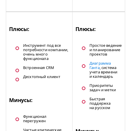
Плюсы:
Плюсы:
Инструмент под все
Простое ведение
потребности компании,
и планирование
очень много
проектов
функционала
Диаграмма
Встроенная CRM
Ганта
, система
учета времени
и календарь
Десктопный клиент
Приоритеты
задач и метки
Быстрая
Минусы:
поддержка
на русском
Функционал
перегружен
Частые критические