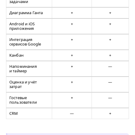
задачами
Диаграмма Ганта
+
+
Android и iOS
+
+
приложения
Интеграция
+
+
сервисов Google
Канбан
+
+
Напоминания
+
—
и таймер
Оценка и учёт
+
—
затрат
Гостевые
+
—
пользователи
CRM
—
+