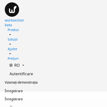
worksection
beta
Produs
Soluții
Ajutor
Prețuri
RO
Autentificare
Vizionați demonstrația
Înregistrare
Înregistrare