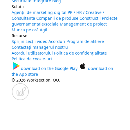
Securitate
Integrare
Blog
Soluții
Agenții de marketing digital
PR / HR / Creative /
Consultanta
Companii de produse
Constructii
Proiecte
guvernamentale/sociale
Management de proiect
Munca pe oră
Agil
Resurse
Sprijin
Lecții video
Acorduri
Program de afiliere
Contactați managerul nostru
Acordul utilizatorului
Politica de confidențialitate
Politica de cookie-uri
download on the
Google Play
download on
the
App store
© 2026 Worksection, OÜ.