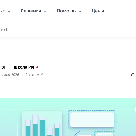
кт
Решения
Помощь
Цены
Next
6 году
лог
→
Школа PM
3 июня 2026
•
9 min read