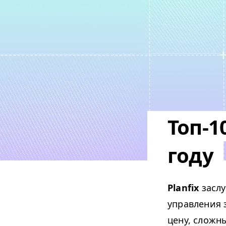
Топ-1
году
Planfix
заслу
управления 
цену, сложн