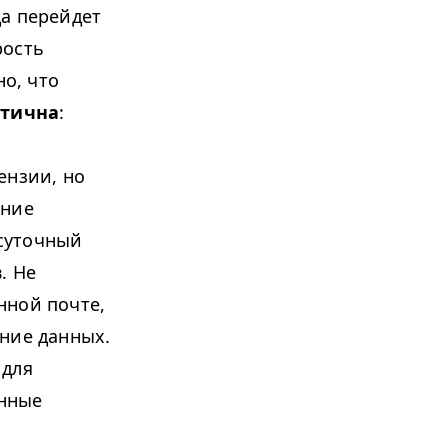
да перейдет
рость
но, что
итична
:
ензии, но
ение
суточный
. Не
нной почте,
ание данных.
для
енные
я