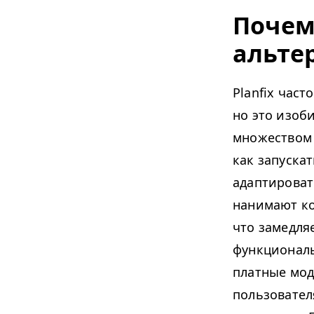
Почем
альте
Planfix час
но это изоб
множеством 
как запуска
адаптироват
нанимают ко
что замедля
функционал
платные мод
пользовател