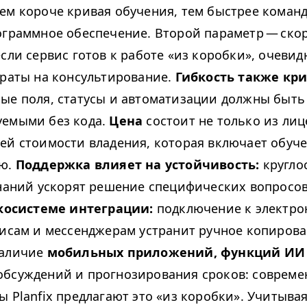
чем короче кривая обучения, тем быстрее коман
ограммное обеспечение. Второй параметр — ско
сли сервис готов к работе «из коробки», очевид
траты на консультирование.
Гибкость также кр
ые поля, статусы и автоматизации должны быть
уемыми без кода.
Цена
состоит не только из лиц
й стоимости владения, которая включает обуч
ию.
Поддержка влияет на устойчивость:
кругло
знаний ускорят решение специфических вопросов
косистеме интеграции:
подключение к электро
рвисам и мессенджерам устранит ручное копиров
наличие
мобильных приложений, функций ИИ
бсуждений и прогнозирования сроков: соврем
ы Planfix предлагают это «из коробки». Учитыва