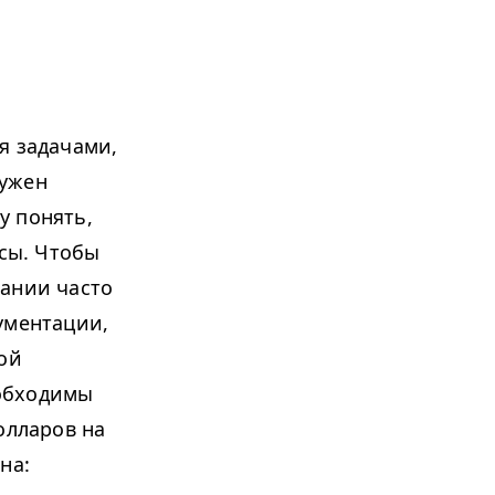
я задачами,
ужен
у понять,
усы. Чтобы
пании часто
ументации,
ной
обходимы
олларов на
на: