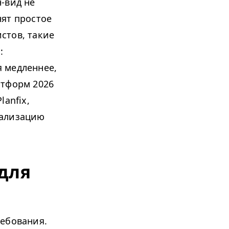
-вид не
нят простое
стов, такие
ь
:
 медленнее,
атформ 2026
anfix,
уализацию
для
ребования.