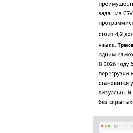
преимуществ
задач из
CSV
программис
стоит 4,2 до
языке.
Трек
одним клико
В 2026 году
перегрузки 
становится у
визуальный 
без скрытых