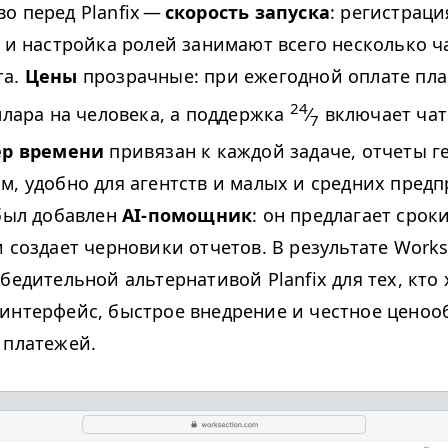
о перед Planfix —
скорость запуска
: регистраци
и настройка ролей занимают всего несколько ча
та.
Цены
прозрачные: при ежегодной оплате пла
24
ллара на человека, а поддержка
⁄
включает чат
7
ер времени
привязан к каждой задаче, отчеты 
м, удобно для агентств и малых и средних предп
 был добавлен
AI-помощник
: он предлагает срок
и создает черновики отчетов. В результате Works
бедительной альтернативой Planfix для тех, кто
интерфейс, быстрое внедрение и честное ценоо
 платежей.