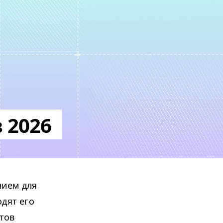
в 2026
ием для
дят его
тов