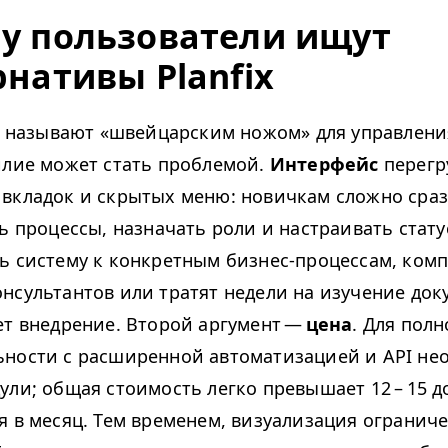
у пользователи ищут
рнативы Planfix
то называют «швейцарским ножом» для управлени
илие может стать проблемой.
Интерфейс
перегр
вкладок и скрытых меню: новичкам сложно сраз
ть процессы, назначать роли и настраивать стат
ь систему к конкретным бизнес-процессам, ком
нсультантов или тратят недели на изучение док
ет внедрение. Второй аргумент —
цена
. Для пол
ьности с расширенной автоматизацией и
API
не
ули; общая стоимость легко превышает 12 – 15 д
я в месяц. Тем временем, визуализация ограниче