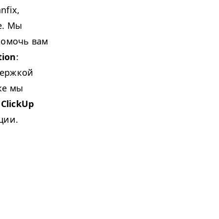
nfix,
е. Мы
помочь вам
tion
:
держкой
же мы
ы
ClickUp
ции.