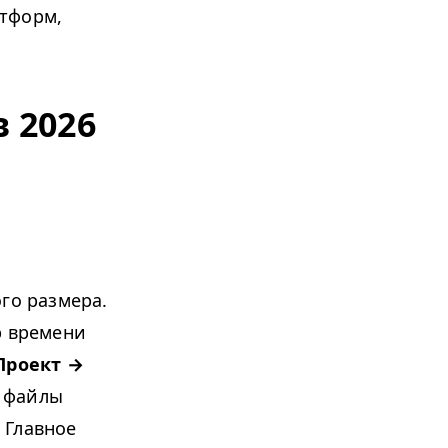
атформ,
 2026
го размера.
р времени
Проект →
, файлы
. Главное