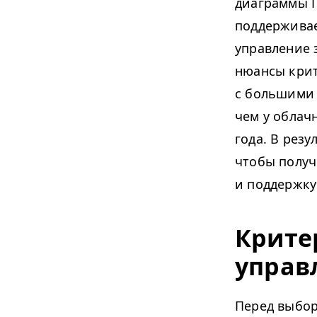
диаграммы Г
поддерживае
управление 
нюансы кри
с большими 
чем у облач
года. В рез
чтобы полу
и поддержку
Крите
управ
Перед выбор