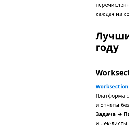
перечисленн
каждая из к
Лучши
году
Worksec
Worksection
Платформа с
и отчеты бе
Задача → П
и чек-листы 