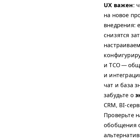
UX
важен
: 
на новое пр
внедрения: е
снизятся за
настраиваем
конфигурир
и
TCO
— обще
и интеграц
чат и база 
забудьте о
э
CRM
, BI-се
Проверьте 
обобщения о
альтернатив