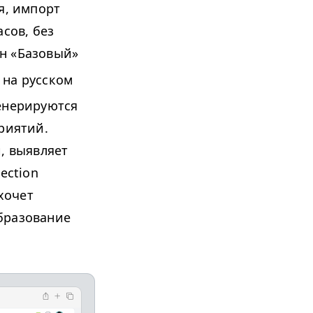
я, импорт
сов, без
н «Базовый»
 на русском
генерируются
риятий.
и, выявляет
ection
 хочет
бразование