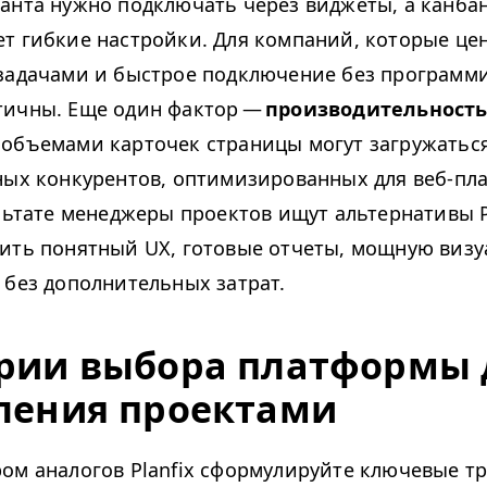
анта нужно подключать через виджеты, а канбан
т гибкие настройки. Для компаний, которые це
задачами и быстрое подключение без программи
тичны. Еще один фактор —
производительност
объемами карточек страницы могут загружаться
ных конкурентов, оптимизированных для веб-пл
ультате менеджеры проектов ищут альтернативы Pl
чить понятный
UX
, готовые отчеты, мощную виз
 без дополнительных затрат.
рии выбора платформы 
ления проектами
ом аналогов Planfix сформулируйте ключевые т