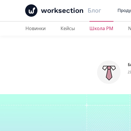
worksection
Блог
Проду
Новинки
Кейсы
Школа PM
Топ-10 альтернатив Planfix в 202
Б
2