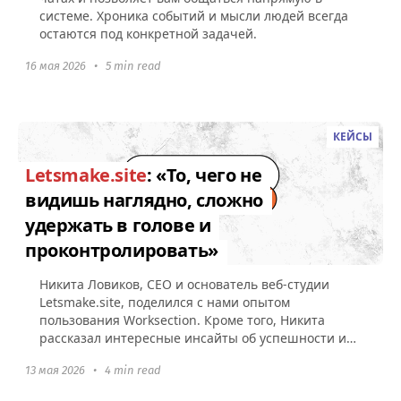
системе. Хроника событий и мысли людей всегда
остаются под конкретной задачей.
16 мая 2026
•
5 min read
КЕЙСЫ
Letsmake.site
: «То, чего не
видишь наглядно, сложно
удержать в голове и
проконтролировать»
Никита Ловиков, СЕО и основатель веб-студии
Letsmake.site, поделился с нами опытом
пользования Worksection. Кроме того, Никита
рассказал интересные инсайты об успешности и
неуспешности проектов, а также...
13 мая 2026
•
4 min read