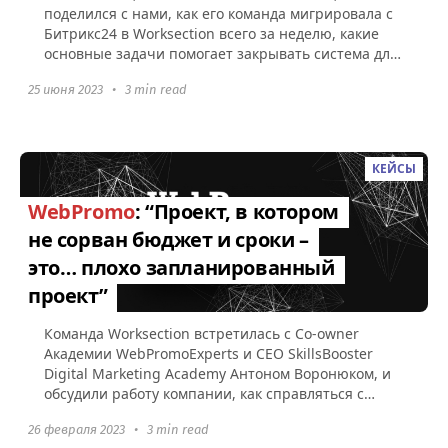
поделился с нами, как его команда мигрировала с
Битрикс24 в Worksection всего за неделю, какие
основные задачи помогает закрывать система для
управления проектами...
25 июня 2023
•
3 min read
КЕЙСЫ
WebPromo
: “Проект, в котором
не сорван бюджет и сроки –
это… плохо запланированный
проект”
Команда Worksection встретилась с Co-owner
Aкадемии WebPromoExperts и CEO SkillsBooster
Digital Marketing Academy Антоном Воронюком, и
обсудили работу компании, как справляться с
большим количеством проектов...
26 февраля 2023
•
3 min read