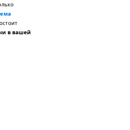
олько
тема
состоит
чи в вашей