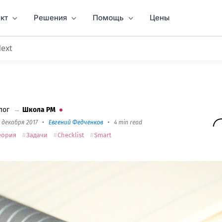
кт
Решения
Помощь
Цены
Next
задачи
: чек-лист для Worksection
лог
→
Школа PM
2 декабря 2017
•
Евгений Федченков
•
4 min read
еория
Задачи
Сhecklist
Smart