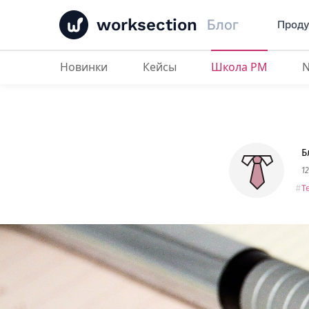
worksection
Блог
Проду
Новинки
Кейсы
Школа PM
Как правильно ставить SMART-
Б
1
Т