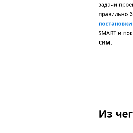
задачи прое
правильно б
постановки
SMART
и пок
CRM
.
Из че