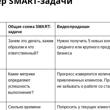
р SMART-задачи
Общая схема SMART-
Видеопродакшн
задачи
Зачем это делать, каким 
Нужно получить 
5
 новых кли
образом и кто 
среднего или крупного проду
ответственный?
бизнеса
Какие метрики 
Прогресс измеряется колич
определяют 
привлеченных клиентов. При
успешность 
не забывать о работе со ст
выполнения? 
Сколько времени 
Попросить у текущих клиент