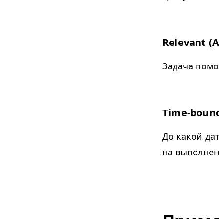
Relevant (
Задача помо
Time-boun
До какой да
на выполнен