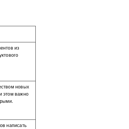
ентов из 
ктового 
еством новых 
 этом важно 
арыми.
ов написать 