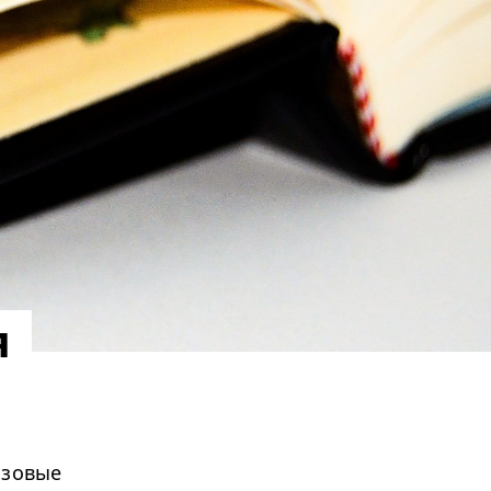
я
азовые