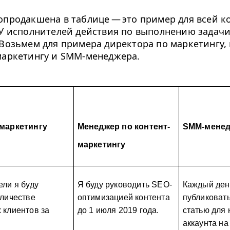
опродакшена в таблице — это пример для всей 
 У исполнителей действия по выполнению задачи
 Возьмем для примера директора по маркетингу,
маркетингу и SMM-менеджера.
 маркетингу
Менеджер по контент-
SMM-мене
маркетингу
ели я буду 
Я буду руководить SEO-
Каждый день
личестве 
оптимизацией контента 
публиковать
клиентов за 
до 
1
 июля 
2019
 года.
статью для 
аккаунта на 