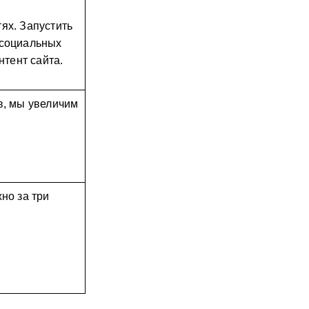
х. Запустить 
социальных 
нтент сайта. 
в, мы увеличим 
но за три 