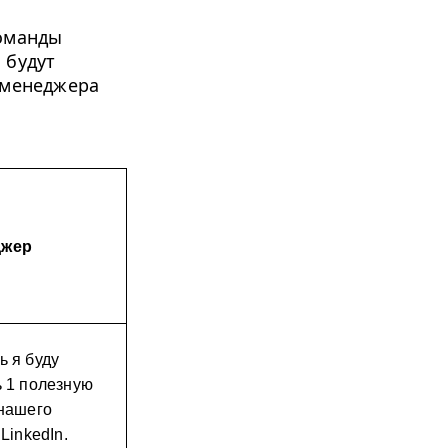
команды
 будут
 менеджера
джер
 я буду 
 
1
 полезную 
нашего 
LinkedIn.