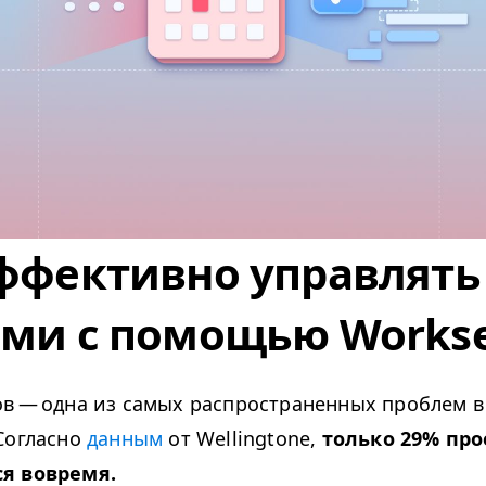
эффективно управлять
ми с помощью Workse
в — одна из самых распространенных проблем в
Согласно
данным
от Welling­tone,
только 29% про
я вовремя.