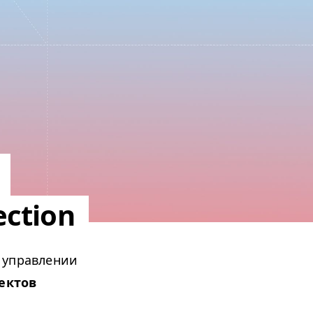
ction
 управлении
ектов