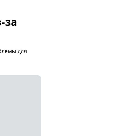
-за
блемы для