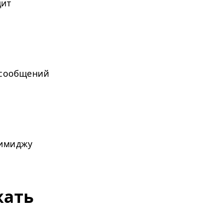
дит
и сообщений
 имиджу
жать