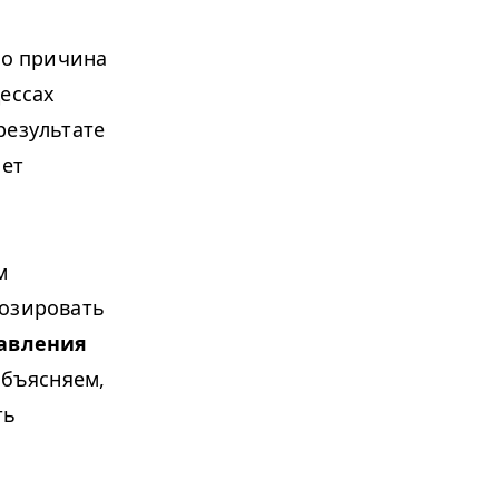
то причина
ессах
результате
ает
м
нозировать
равления
бъясняем,
ть