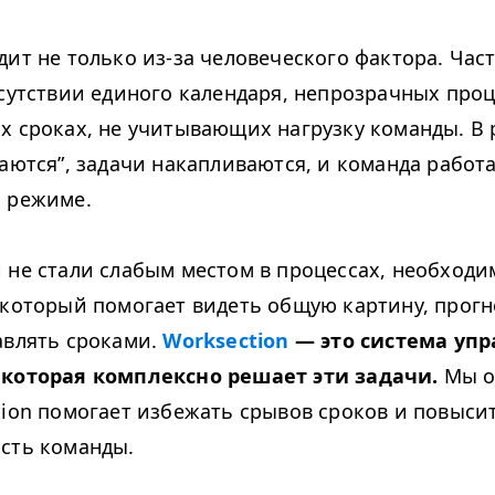
дит не только из-за человеческого фактора. Час
тсутствии единого календаря, непрозрачных проц
х сроках, не учитывающих нагрузку команды. В 
аются”, задачи накапливаются, и команда работ
 режиме.
 не стали слабым местом в процессах, необходи
 который помогает видеть общую картину, прог
авлять сроками.
Work­sec­tion
— это система уп
 которая комплексно решает эти задачи.
Мы о
­tion помогает избежать срывов сроков и повыси
сть команды.