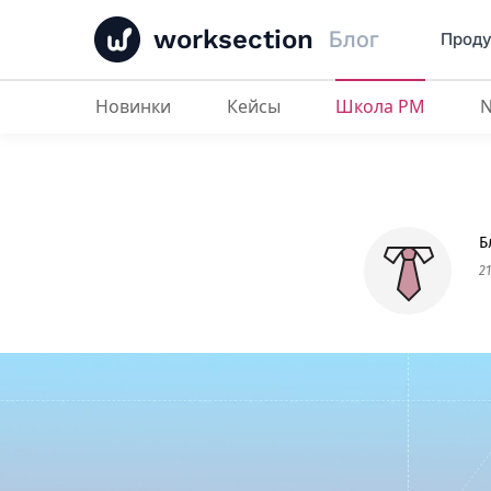
worksection
Блог
Проду
Новинки
Кейсы
Школа PM
Как эффективно управлять срок
Б
2