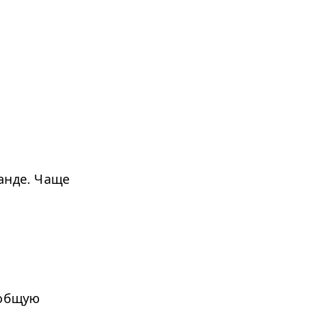
анде. Чаще
 общую