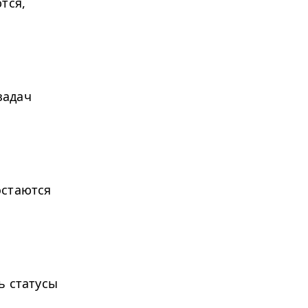
тся,
задач
остаются
.
ь статусы