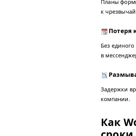
Планы форми
к чрезвычай
Потеря 
Без единого
в мессендже
Размыва
Задержки вр
компании.
Как Wo
сроки