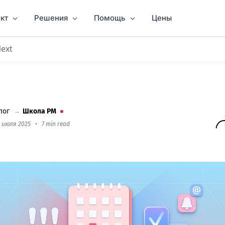
кт
Решения
Помощь
Цены
Next
ами с помощью Worksection
лог
→
Школа PM
1 июля 2025
•
7 min read