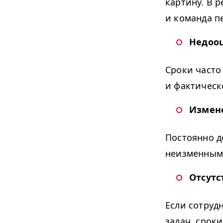
картину. В 
и команда п
Недооц
Сроки часто
и фактическ
Измене
Постоянно д
неизменными
Отсутс
Если сотруд
задач, срок