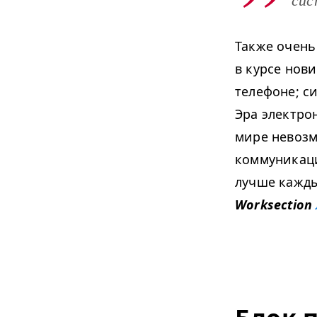
сис
Также очень 
в курсе нови
телефоне; с
Эра электро
мире невозм
коммуникац
лучше кажды
Work­sec­tion