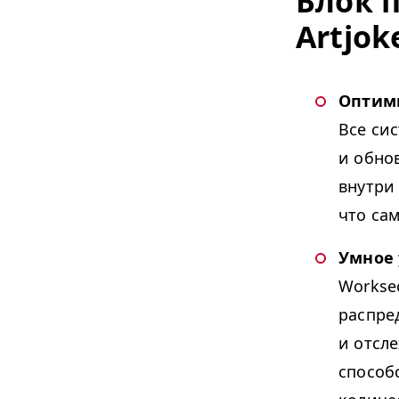
Блок 
Artjok
Оптим
Все си
и обно
внутри 
что са
Умное
Work­se
распре
и отсл
способ