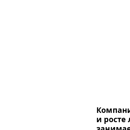
Компан
и росте
занимае