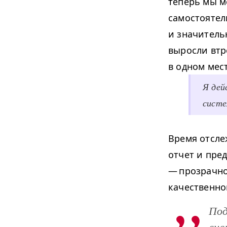
теперь мы м
самостоятел
и значитель
выросли втро
в одном мес
Я дей
систе
Время отсле
отчет и пред
— прозрачно
качественно
Под