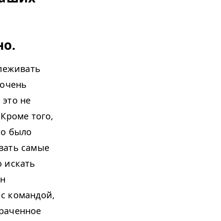
о.
слеживать
 очень
 это не
Кроме того,
то было
вать самые
о искать
ен
с командой,
траченное