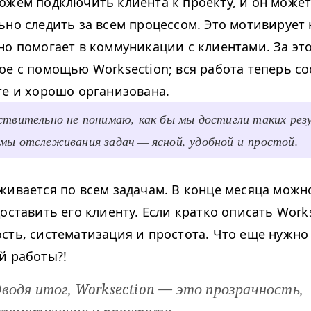
ожем подключить клиента к проекту, и он може
ьно следить за всем процессом. Это мотивирует 
но помогает в коммуникации с клиентами. За эт
е с помощью Work­sec­tion; вся работа теперь с
те и хорошо организована.
ствительно не понимаю, как бы мы достигли таких рез
мы отслеживания задач — ясной, удобной и простой.
живается по всем задачам. В конце месяца можн
оставить его клиенту. Если кратко описать Work­s
сть, систематизация и простота. Что еще нужно
й работы?!
водя итог, Work­sec­tion — это прозрачность,