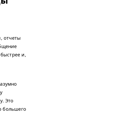
ды
и, отчеты
общение
 быстрее и,
разумно
у
у. Это
ю большего