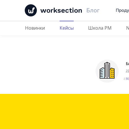
worksection
Блог
Проду
Новинки
Кейсы
Школа PM
Арткер
: мы осознали, что с Work
Б
2
М