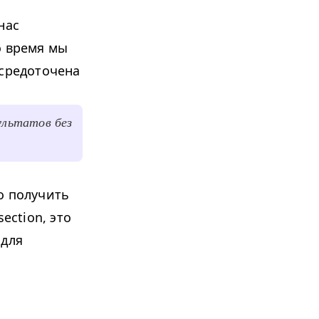
т
нас
о время мы
осредоточена
ультатов без
о получить
ec­tion, это
 для