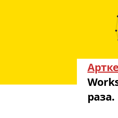
Артк
Works
раза.