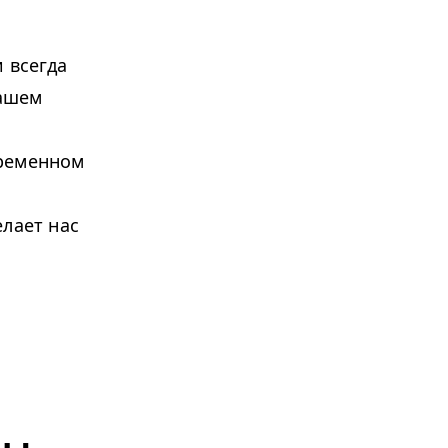
и всегда
вашем
временном
елает нас