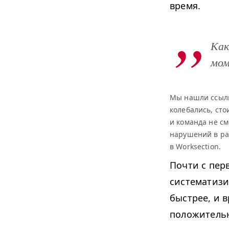
время.
Как
мом
Мы нашли ссылку
колебались, ст
и команда не с
нарушений в ра
в Worksection.
Почти с перв
систематизи
быстрее, и 
положительн