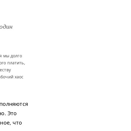
 один
мя мы долго
ого платить,
еству
абочий хаос
ыполняются
о. Это
ное, что