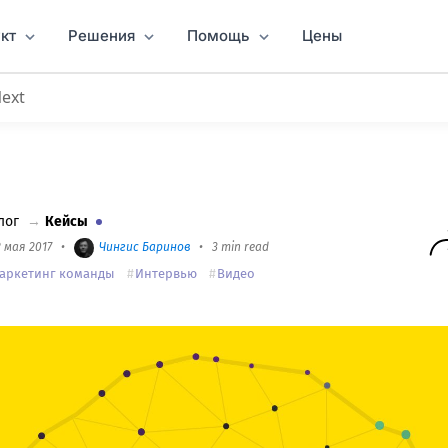
кт
Решения
Помощь
Цены
Next
section мы выросли в три раза.
лог
→
Кейсы
2 мая 2017
•
Чингиc Баринов
•
3 min read
аркетинг команды
Интервью
Видео