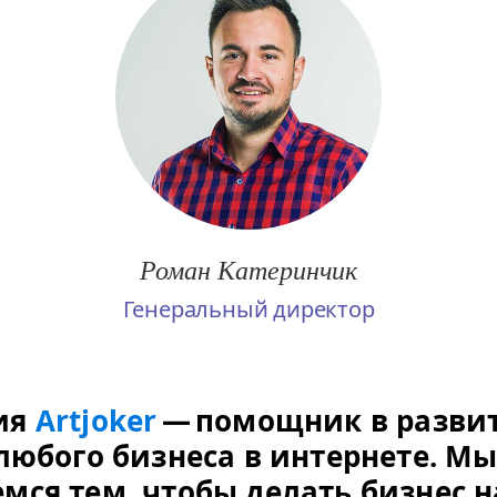
Роман Катеринчик
Генеральный директор
ия
Artjok­er
— помощник в разви
 любого бизнеса в интернете. М
мся тем, чтобы делать бизнес 