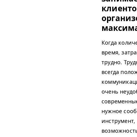
клиенто
организ
максима
Когда колич
время, затр
трудно. Труд
всегда поло
коммуникаци
очень неудо
современные
нужное сооб
инструмент,
возможность