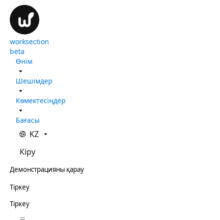
worksection
beta
Өнім
Шешімдер
Көмектесіңдер
Бағасы
KZ
Кіру
Демонстрацияны қарау
Тіркеу
Тіркеу