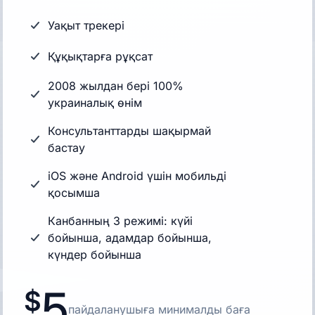
Уақыт трекері
Құқықтарға рұқсат
2008 жылдан бері 100%
украиналық өнім
Консультанттарды шақырмай
бастау
iOS және Android үшін мобильді
қосымша
Канбанның 3 режимі: күйі
бойынша, адамдар бойынша,
күндер бойынша
5
пайдаланушыға минималды баға