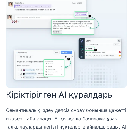
Кіріктірілген AI құралдары
Семантикалық іздеу дәлсіз сұрау бойынша қажетті
нәрсені таба алады. AI қысқаша баяндама ұзақ
талқылауларды негізгі нүктелерге айналдырады. AI