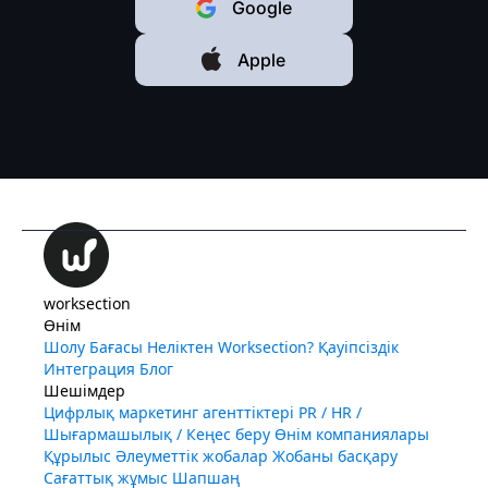
Google
Apple
worksection
Өнім
Шолу
Бағасы
Неліктен Worksection?
Қауіпсіздік
Интеграция
Блог
Шешімдер
Цифрлық маркетинг агенттіктері
PR / HR /
Шығармашылық / Кеңес беру
Өнім компаниялары
Құрылыс
Әлеуметтік жобалар
Жобаны басқару
Сағаттық жұмыс
Шапшаң