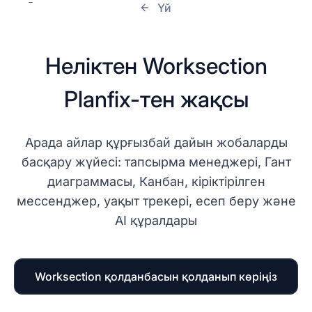
Үй
Неліктен Worksection
Planfix-тен жақсы
Арада айлар құрғызбай дайын жобаларды
басқару жүйесі: тапсырма менеджері, Гант
диаграммасы, Канбан, кіріктірілген
мессенджер, уақыт трекері, есеп беру және
AI құралдары
Worksection қолданбасын қолданып көріңіз