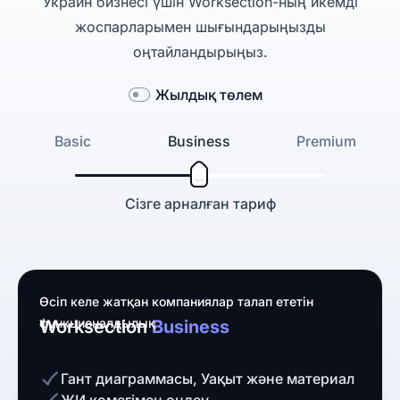
Украин бизнесі үшін Worksection-ның икемді
жоспарларымен шығындарыңызды
оңтайландырыңыз.
Жылдық төлем
Basic
Business
Premium
Сізге арналған тариф
Өсіп келе жатқан компаниялар талап ететін
функционалдылық
Worksection
Business
Гант диаграммасы, Уақыт және материал