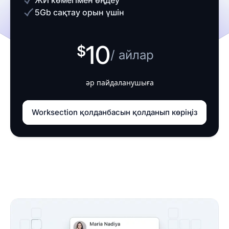
ЖИ көмегімен өңдеу
5Gb сақтау орын үшін
10
/ айлар
әр пайдаланушыға
Worksection қолданбасын қолданып көріңіз