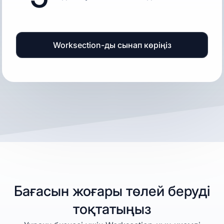
Worksection-ды сынап көріңіз
Бағасын жоғары төлей беруді
тоқтатыңыз