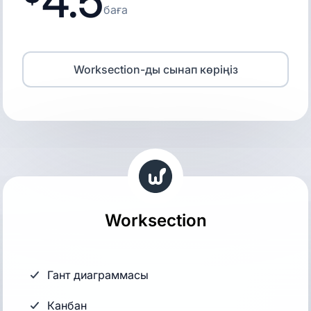
4.5
баға
Worksection-ды сынап көріңіз
Worksection
Гант диаграммасы
Канбан