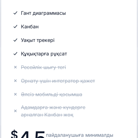
Гант диаграммасы
Канбан
Уақыт трекері
Құқықтарға рұқсат
Ресейлік шығу тегі
Орнату үшін интегратор қажет
Әлсіз мобильді қосымша
Адамдарға және күндерге
арналған Канбан жоқ
пайдаланушыға минималды