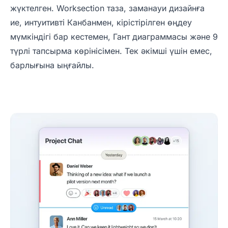
жүктелген. Worksection таза, заманауи дизайнға
ие, интуитивті Канбанмен, кірістірілген өңдеу
мүмкіндігі бар кестемен, Гант диаграммасы және 9
түрлі тапсырма көрінісімен. Тек әкімші үшін емес,
барлығына ыңғайлы.