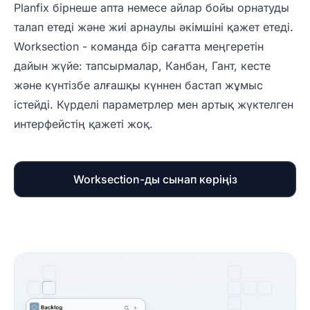
Planfix бірнеше апта немесе айлар бойы орнатуды
талап етеді және жиі арнаулы әкімшіні қажет етеді.
Worksection - команда бір сағатта меңгеретін
дайын жүйе: тапсырмалар, Канбан, Гант, кесте
және күнтізбе алғашқы күннен бастап жұмыс
істейді. Күрделі параметрлер мен артық жүктелген
интерфейстің қажеті жоқ.
Worksection-ды сынап көріңіз