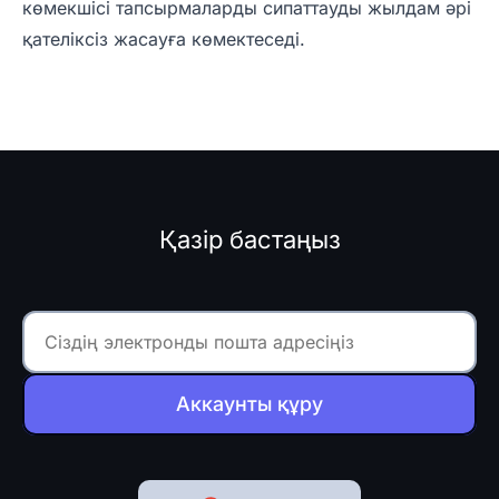
көмекшісі тапсырмаларды сипаттауды жылдам әрі
қателіксіз жасауға көмектеседі.
Қазір бастаңыз
Аккаунты құру