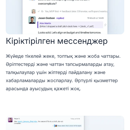
Кіріктірілген мессенджер
Жүйеде тікелей жеке, топтық және жоба чаттары.
Әріптестерді және чаттан тапсырмаларды атау,
талқылаулар үшін жіптерді пайдалану және
хабарламаларды жоспарлау. Әртүрлі қызметтер
арасында ауысудың қажеті жоқ.