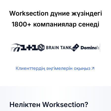
Worksection дүние жүзіндегі
1800+ компаниялар сенеді
Клиенттердің әңгімелерін оқыңыз
Неліктен Worksection?