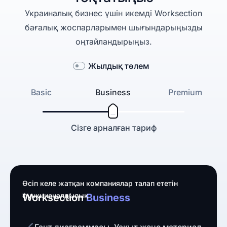
Украиналық бизнес үшін икемді Worksection
бағалық жоспарларымен шығындарыңызды
оңтайландырыңыз.
Жылдық төлем
Basic
Business
Premium
Сізге арналған тариф
Өсіп келе жатқан компаниялар талап ететін
функционалдылық
Worksection
Business