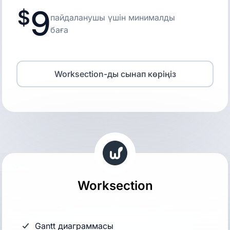
9
пайдаланушы үшін минималды
баға
Worksection-ды сынап көріңіз
Worksection
Gantt диаграммасы