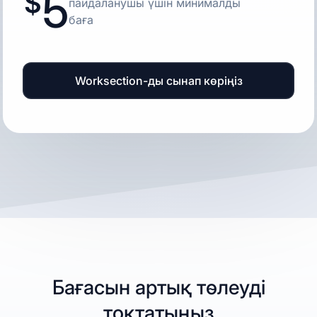
5
пайдаланушы үшін минималды
баға
Worksection-ды сынап көріңіз
Бағасын артық төлеуді
тоқтатыңыз