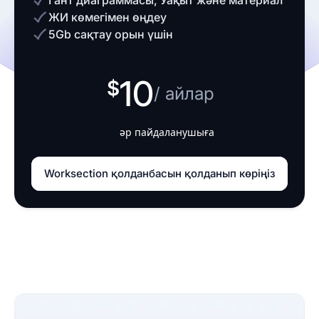
Гант диаграммасы, Уақыт және материал
ЖИ көмегімен өңдеу
5Gb сақтау орын үшін
10
/ айлар
әр пайдаланушыға
Worksection қолданбасын қолданып көріңіз