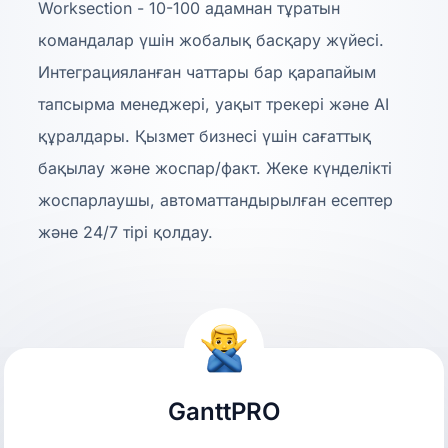
Worksection - 10-100 адамнан тұратын
командалар үшін жобалық басқару жүйесі.
Интеграцияланған чаттары бар қарапайым
тапсырма менеджері, уақыт трекері және AI
құралдары. Қызмет бизнесі үшін сағаттық
бақылау және жоспар/факт. Жеке күнделікті
жоспарлаушы, автоматтандырылған есептер
және 24/7 тірі қолдау.
GanttPRO