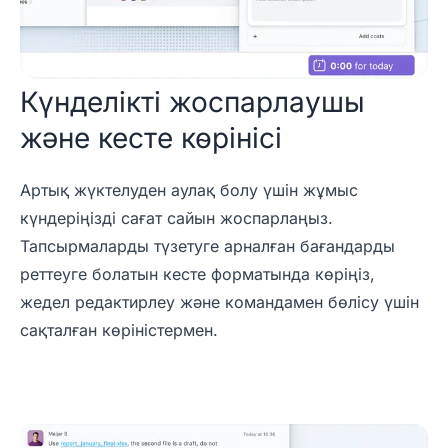
Күнделікті жоспарлаушы
және кесте көрінісі
Артық жүктелуден аулақ болу үшін жұмыс
күндеріңізді сағат сайын жоспарлаңыз.
Тапсырмаларды түзетуге арналған бағандарды
реттеуге болатын кесте форматында көріңіз,
жедел редактирлеу және командамен бөлісу үшін
сақталған көріністермен.