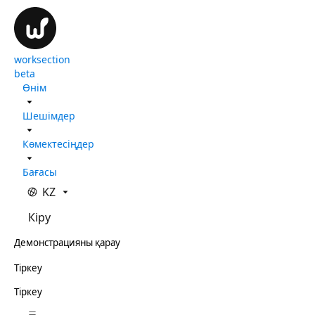
worksection
beta
Өнім
Шешімдер
Көмектесіңдер
Бағасы
KZ
Кіру
Демонстрацияны қарау
Тіркеу
Тіркеу