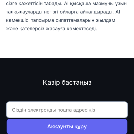
сізге қажеттісін табады. AI қысқаша мазмұны ұзын
талқылауларды негізгі ойларға айналдырады. AI
көмекшісі тапсырма сипаттамаларын жылдам
және қателерсіз жасауға көмектеседі.
Қазір бастаңыз
Аккаунты құру