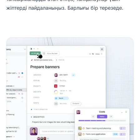
жіптерді пайдаланыңыз. Барлығы бір терезеде.