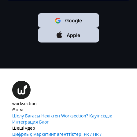
Google
Apple
worksection
Өнім
Шолу
Бағасы
Неліктен Worksection?
Қауіпсіздік
Интеграция
Блог
Шешімдер
Цифрлық маркетинг агенттіктері
PR / HR /