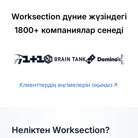
Worksection дүние жүзіндегі
1800+ компаниялар сенеді
Клиенттердің әңгімелерін оқыңыз
Неліктен Worksection?