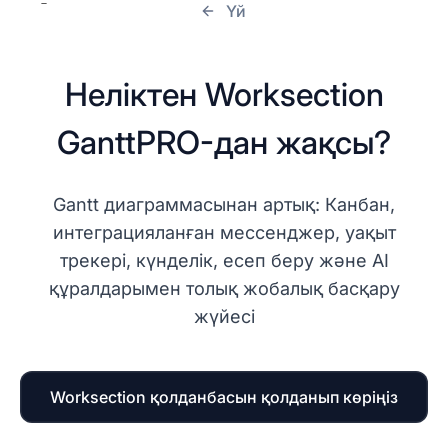
Үй
Неліктен Worksection
GanttPRO-дан жақсы?
Gantt диаграммасынан артық: Канбан,
интеграцияланған мессенджер, уақыт
трекері, күнделік, есеп беру және AI
құралдарымен толық жобалық басқару
жүйесі
Worksection қолданбасын қолданып көріңіз