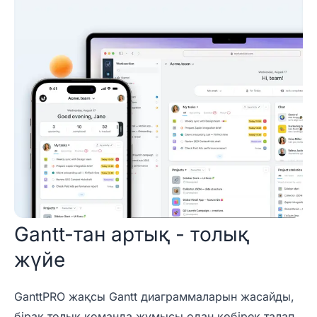
Gantt-тан артық - толық
жүйе
GanttPRO жақсы Gantt диаграммаларын жасайды,
бірақ толық команда жұмысы одан көбірек талап