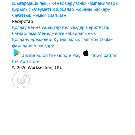
Шығармашылық / Кеңес беру
Өнім компаниялары
Құрылыс
Әлеуметтік жобалар
Жобаны басқару
Сағаттық жұмыс
Шапшаң
Ресурстар
Қолдау
Бейне сабақтар
Келісімдер
Серіктестік
бағдарлама
Менеджерге хабарласыңыз
Қолдану ережелері
Құпиялылық саясаты
Cookie
файлдарын басқару
download on the
Google Play
download on
the
App store
© 2026 Worksection, OÜ.