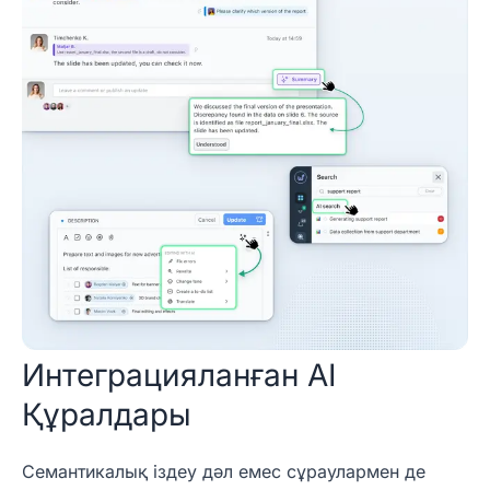
Интеграцияланған AI
Құралдары
Семантикалық іздеу дәл емес сұраулармен де