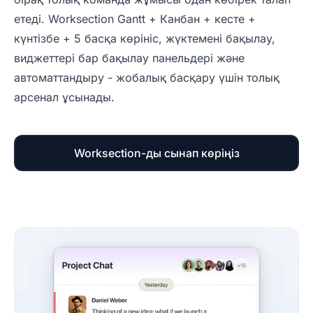
етеді. Worksection Gantt + Канбан + кесте +
күнтізбе + 5 басқа көрініс, жүктемені бақылау,
виджеттері бар бақылау панельдері және
автоматтандыру - жобалық басқару үшін толық
арсенал ұсынады.
Worksection-ды сынап көріңіз