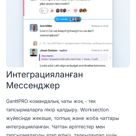
Интеграцияланған
Мессенджер
GanttPRO командалық чаты жоқ - тек
тапсырмаларға пікір қалдыру. Worksection
жүйесінде жекеше, топтық және жоба чаттары
интеграцияланған. Чаттан әріптестер мен
тапсырмаларды атап өтіңіз, талқылаулар үшін