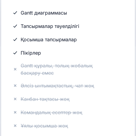
Gantt диаграммасы
Тапсырмалар тәуелділігі
Қосымша тапсырмалар
Пікірлер
Gantt құралы, толық жобалық
басқару емес
Әлсіз ынтымақтастық, чат жоқ
Канбан тақтасы жоқ
Командалық есептер жоқ
Ұялы қосымша жоқ