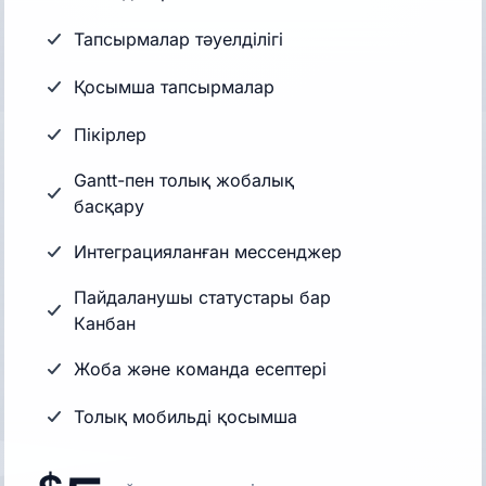
Тапсырмалар тәуелділігі
Қосымша тапсырмалар
Пікірлер
Gantt-пен толық жобалық
басқару
Интеграцияланған мессенджер
Пайдаланушы статустары бар
Канбан
Жоба және команда есептері
Толық мобильді қосымша