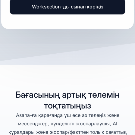
Worksection-ды сынап көріңіз
Бағасының артық төлемін
тоқтатыңыз
Asana-ға қарағанда үш есе аз төлеңіз және
мессенджер, күнделікті жоспарлаушы, AI
құралдары және жоспар/фактпен толық сағаттық