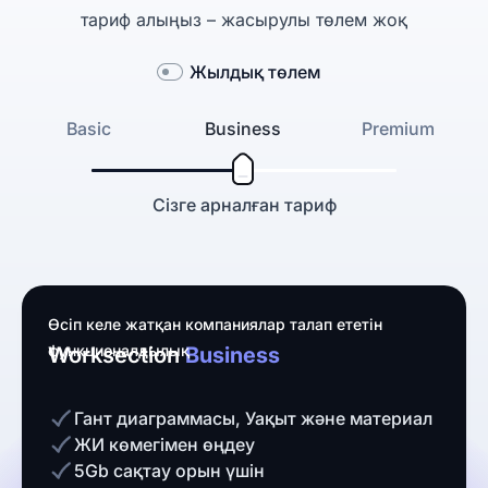
тариф алыңыз – жасырулы төлем жоқ
Жылдық төлем
Basic
Business
Premium
Сізге арналған тариф
Өсіп келе жатқан компаниялар талап ететін
функционалдылық
Worksection
Business
Гант диаграммасы, Уақыт және материал
ЖИ көмегімен өңдеу
5Gb сақтау орын үшін