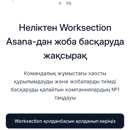
Үй
Неліктен Worksection
Asana-дан жоба басқаруда
жақсырақ
Командалық жұмыстағы хаосты
құрылымдауды және жобаларды тиімді
басқаруды қалайтын компаниялардың №1
таңдауы
Worksection қолданбасын қолданып көріңіз