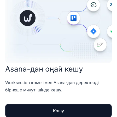
Asana-дан оңай көшу
Worksection көмегімен Asana-дан деректерді
бірнеше минут ішінде көшу.
Көшу