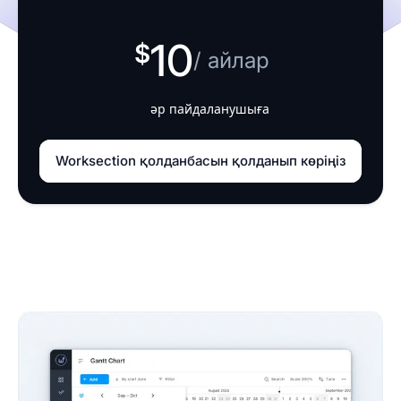
10
/ айлар
әр пайдаланушыға
Worksection қолданбасын қолданып көріңіз