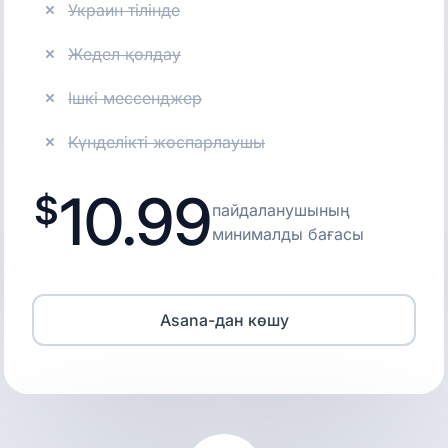
Украин тілінде
Жедел қолдау
Ішкі мессенджер
Күнделікті жоспарлаушы
10.99
пайдаланушының
минималды бағасы
Asana-дан көшу