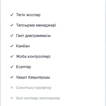
Тегін жоспар
Тапсырма менеджері
Гант диаграммасы
Канбан
Жоба контроллері
Есептер
Уақыт бақылаушы
Сағаттық тарифтер
Қол жетімді жоспарлар