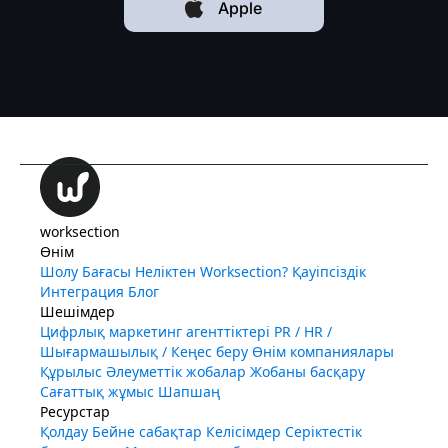
Apple
worksection
Өнім
Шолу
Бағасы
Неліктен Worksection?
Қауіпсіздік
Интеграция
Блог
Шешімдер
Цифрлық маркетинг агенттіктері
PR / HR /
Шығармашылық / Кеңес беру
Өнім компаниялары
Құрылыс
Әлеуметтік жобалар
Жобаны басқару
Сағаттық жұмыс
Шапшаң
Ресурстар
Қолдау
Бейне сабақтар
Келісімдер
Серіктестік