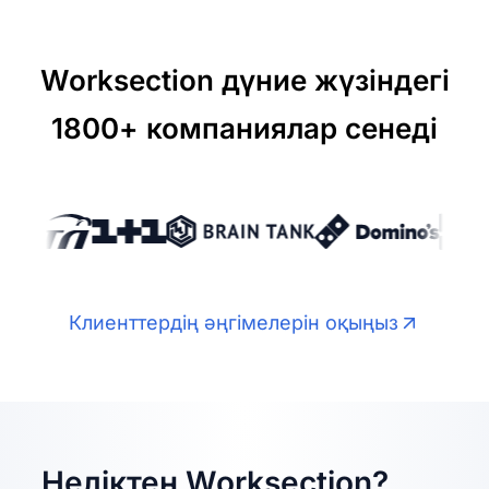
Worksection дүние жүзіндегі
1800+ компаниялар сенеді
Клиенттердің әңгімелерін оқыңыз
Неліктен Worksection?