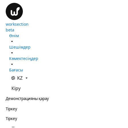
worksection
beta
Өнім
Шешімдер
Көмектесіңдер
Бағасы
KZ
Кіру
Демонстрацияны қарау
Тіркеу
Тіркеу