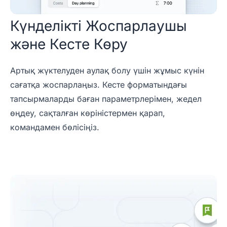
Күнделікті Жоспарлаушы
және Кесте Көру
Артық жүктелуден аулақ болу үшін жұмыс күнін
сағатқа жоспарлаңыз. Кесте форматындағы
тапсырмаларды баған параметрлерімен, жедел
өңдеу, сақталған көріністермен қарап,
командамен бөлісіңіз.