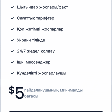
Шығындар жоспары/факт
Сағаттық тарифтер
Қол жетімді жоспарлар
Украин тілінде
24/7 жедел қолдау
Ішкі мессенджер
Күнделікті жоспарлаушы
5
пайдаланушының минималды
бағасы